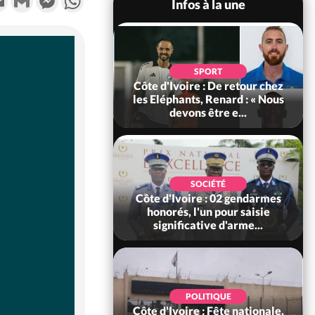
Infos à la une
POLITIQUE
d'Ivoire : 66e
SPORT
versaire de
Côte d'Ivoire : De retour chez
ance, les Forces de
les Eléphants, Renard : « Nous
fense e...
devons être e...
SOCIÉTÉ
SOCIÉTÉ
voire : Ouattara
Côte d'Ivoire : 02 gendarmes
 sanctions contre
honorés, l'un pour saisie
erpissements i...
significative d'arme...
POLITIQUE
POLITIQUE
 Décès à 86 ans de
Côte d'Ivoire : Fête nationale,