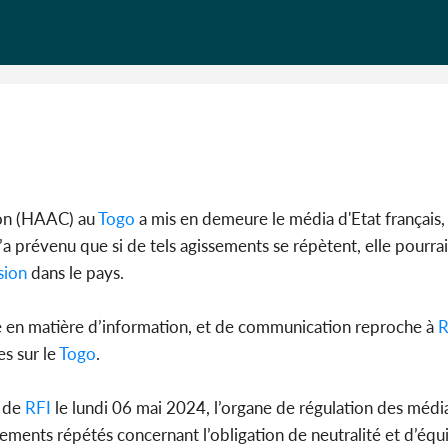
BAH Ouma
du conse
ion (HAAC) au
Togo
a mis en demeure le média d'Etat français
l’a prévenu que si de tels agissements se répètent, elle pourra
sion
dans le pays.
ogie en matière d’information, et de communication reproche à
R
es sur le
Togo
.
 de
RFI
le lundi 06 mai 2024, l’organe de régulation des médi
sements répétés concernant l’obligation de neutralité et d’équi