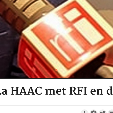
 La HAAC met RFI en 
Partager
Faceboo
Twi