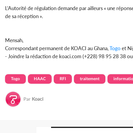
L’Autorité de régulation demande par ailleurs « une réponse
de sa réception ».
Mensah,
Correspondant permanent de KOACI au Ghana,
Togo
et Ni
- Joindre la rédaction de koaci.com (+228) 98 95 28 38 o
Togo
HAAC
RFI
traitement
informati
Par
Koaci