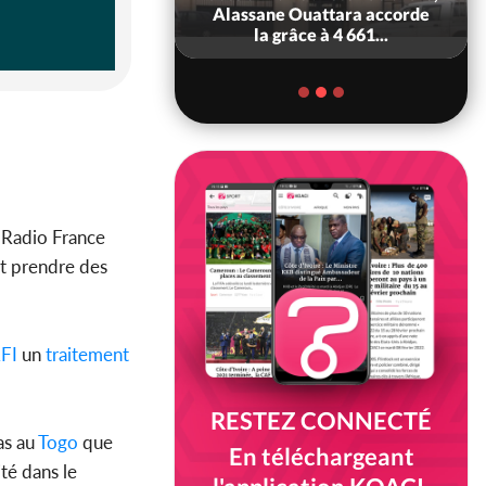
rou Sanda pilier
Alassane Ouattara accorde
il constituti...
la grâce à 4 661...
, Radio France
it prendre des
FI
un
traitement
RESTEZ CONNECTÉ
as au
Togo
que
En téléchargeant
té dans le