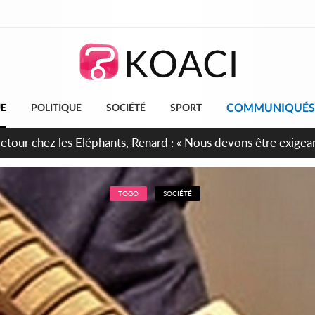
COMMUNIQUÉS
UE
POLITIQUE
SOCIÉTÉ
SPORT
 anniversaire de l'Indépendance, les Forces de Défense et de S
irment leur engagement envers la Nation
TOGO
SOCIÉTÉ