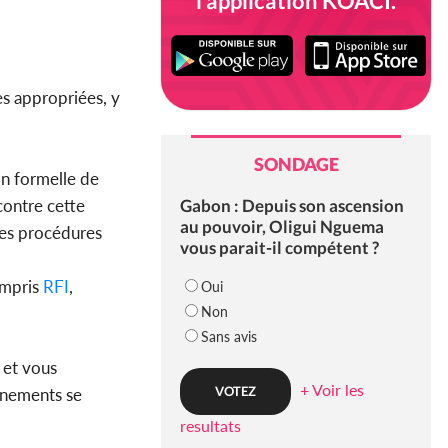
l'application KOACI.
es appropriées, y
SONDAGE
on formelle de
Gabon : Depuis son ascension
contre cette
au pouvoir, Oligui Nguema
 des procédures
vous parait-il compétent ?
ompris
RFI
,
Oui
Non
Sans avis
 et vous
+ Voir les
vénements se
resultats