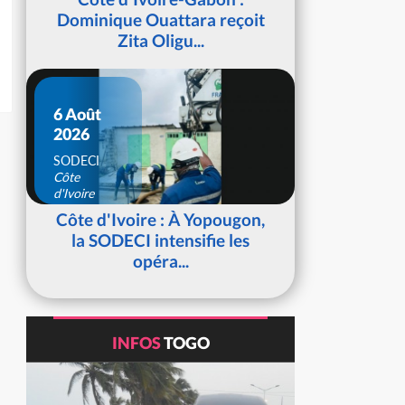
Dominique Ouattara reçoit
Zita Oligu...
6 Août
2026
SODECI
Côte
d'Ivoire
Côte d'Ivoire : À Yopougon,
la SODECI intensifie les
opéra...
INFOS
TOGO