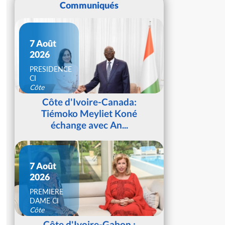
Communiqués
7 Août
2026
PRESIDENCE
CI
Côte
d'Ivoire
Côte d'Ivoire-Canada:
Tiémoko Meyliet Koné
échange avec An...
7 Août
2026
PREMIERE
DAME CI
Côte
d'Ivoire
Côte d'Ivoire-Gabon :