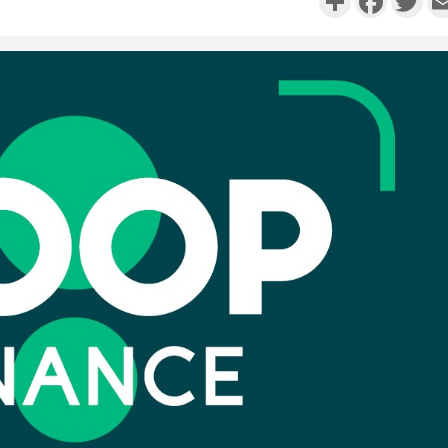
Côte 
anni
l'Indépend
Dé
Côte d'I
promet des
les dégu
Cameroun :