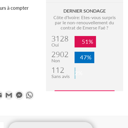
ours à compter
DERNIER SONDAGE
Côte d'Ivoire: Etes-vous surpris
par le non-renouvellement du
contrat de Emerse Faé ?
3128
51%
Oui
2902
47%
Non
112
2%
Sans avis
k
tter
Email
Gmail
Messenger
WhatsApp