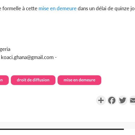
 formelle à cette
mise en demeure
dans un délai de quinze j
geria
u koaci.ghana@gmail.com -
on
droit de diffusion
mise en demeure
Partager
Faceboo
Twi