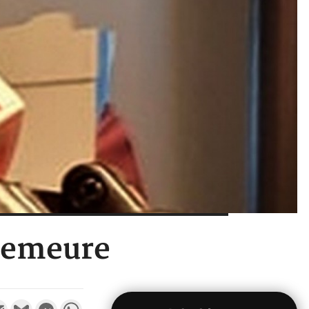
demeure
k
tter
Email
Gmail
Messenger
WhatsApp