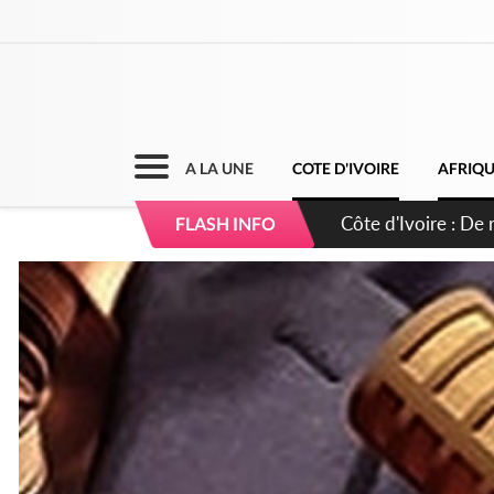
A LA UNE
COTE D'IVOIRE
AFRIQ
Côte d'Ivoire : 66e
FLASH INFO
puissance et réaff