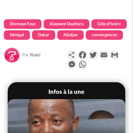
Diomaye Faye
Alassane Ouattara
Côte d'Ivoire
Sénégal
Dakar
Abidjan
convergences
Partager
Facebook
Twitter
Email
Gmail
Par
Koaci
Messenger
WhatsApp
Infos à la une