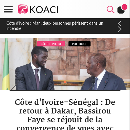
0
Côte d'Ivoire : Séileu, la célébration de la fête nationale
transformée en vaste campagne contre les produits
dépigmentants dangereux
CÔTE D'IVOIRE
POLITIQUE
Côte d'Ivoire-Sénégal : De
retour à Dakar, Bassirou
Faye se réjouit de la
convergence de vues avec