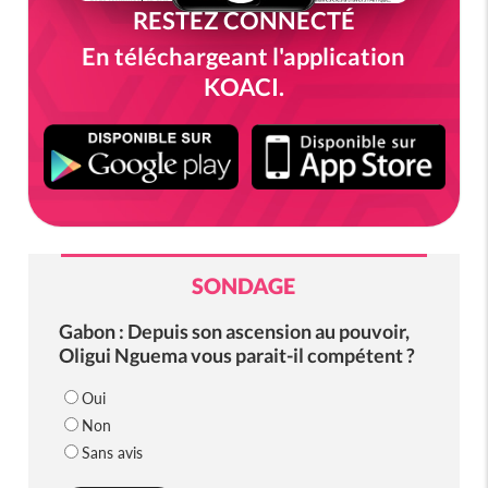
RESTEZ CONNECTÉ
En téléchargeant l'application
KOACI.
SONDAGE
Gabon : Depuis son ascension au pouvoir,
Oligui Nguema vous parait-il compétent ?
Oui
Non
Sans avis