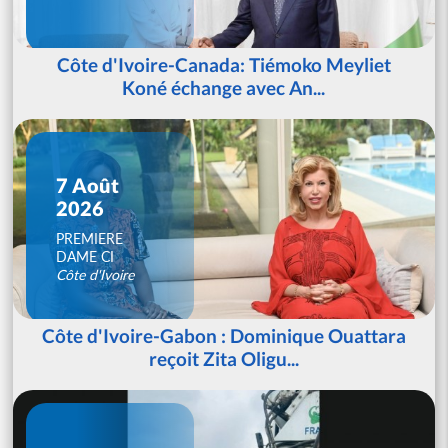
Côte d'Ivoire-Canada: Tiémoko Meyliet
Koné échange avec An...
7 Août
2026
PREMIERE
DAME CI
Côte d'Ivoire
Côte d'Ivoire-Gabon : Dominique Ouattara
reçoit Zita Oligu...