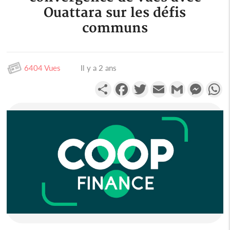
Ouattara sur les défis
communs
6404 Vues
Il y a 2 ans
Partager
Facebook
Twitter
Email
Gmail
Messen
W