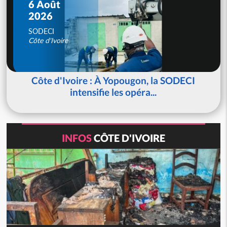
6 Août
2026
SODECI
Côte d'Ivoire
Côte d'Ivoire : À Yopougon, la SODECI
intensifie les opéra...
INFOS
CÔTE D'IVOIRE