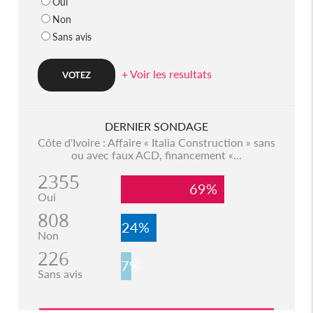
Oui
Non
Sans avis
+ Voir les resultats
DERNIER SONDAGE
Côte d'Ivoire : Affaire « Italia Construction » sans
ou avec faux ACD, financement «...
2355
69%
Oui
808
24%
Non
226
7%
Sans avis