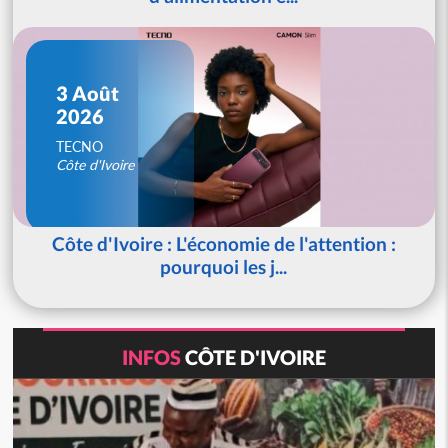
3 Août
2026
TECNO
Côte d'Ivoire
Côte d'Ivoire : L'économie de l'attention :
pourquoi les j...
INFOS
CÔTE D'IVOIRE