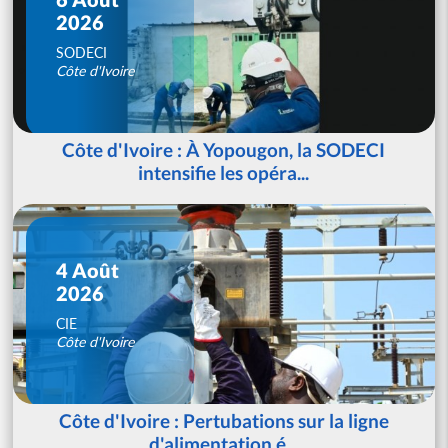
2026
SODECI
Côte d'Ivoire
Côte d'Ivoire : À Yopougon, la SODECI
intensifie les opéra...
4 Août
2026
CIE
Côte d'Ivoire
Côte d'Ivoire : Pertubations sur la ligne
d'alimentation é...