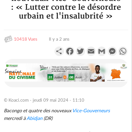
: « Lutter contre le désordre
urbain et l'insalubrité »
10418 Vues
Il y a 2 ans
Partager
Facebook
Twitter
Email
Gmail
Messen
W
© Koaci.com - jeudi 09 mai 2024 - 11:10
Bacongo et quatre des nouveaux
Vice-Gouverneurs
mercredi à
Abidjan
(DR)