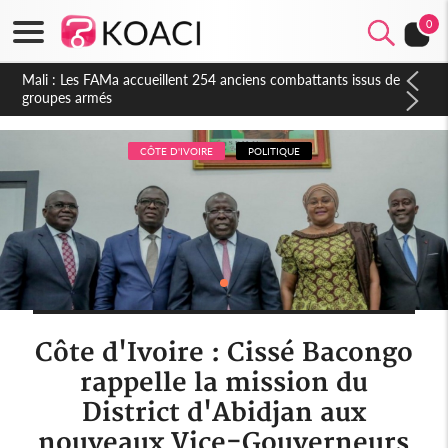
0
Côte d'Ivoire : Election FIF, le frère de feu Sidy Diallo se lance
dans la course
CÔTE D'IVOIRE
POLITIQUE
Côte d'Ivoire : Cissé Bacongo
rappelle la mission du
District d'Abidjan aux
nouveaux Vice-Gouverneurs