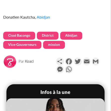
Donatien Kautcha,
Abidjan
Cissé Bacongo
District
Abidjan
Vice-Gouverneurs
mission
Partager
Facebook
Twitter
Email
Gmail
Par
Koaci
Messenger
WhatsApp
Infos à la une