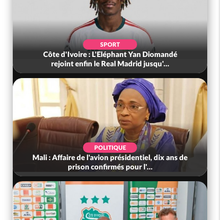
SPORT
Côte d'Ivoire : L'Eléphant Yan Diomandé
rejoint enfin le Real Madrid jusqu'...
POLITIQUE
Mali : Affaire de l'avion présidentiel, dix ans de
prison confirmés pour l'...