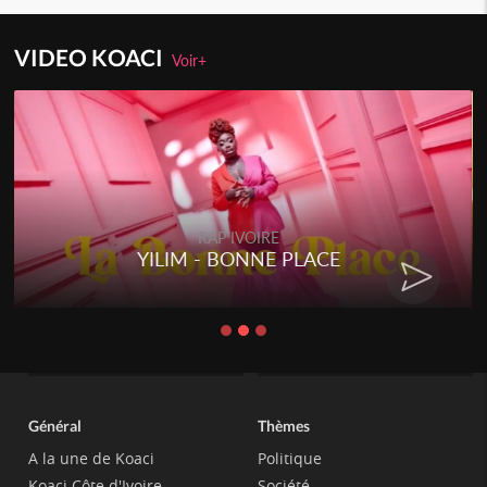
VIDEO KOACI
Voir+
RAP IVOIRE
YILIM - BONNE PLACE
Général
Thèmes
A la une de Koaci
Politique
Koaci Côte d'Ivoire
Société