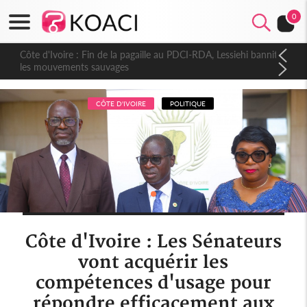
0
Côte d'Ivoire : Fin de la pagaille au PDCI-RDA, Lessiehi bannit
les mouvements sauvages
CÔTE D'IVOIRE
POLITIQUE
Côte d'Ivoire : Les Sénateurs
vont acquérir les
compétences d'usage pour
répondre efficacement aux