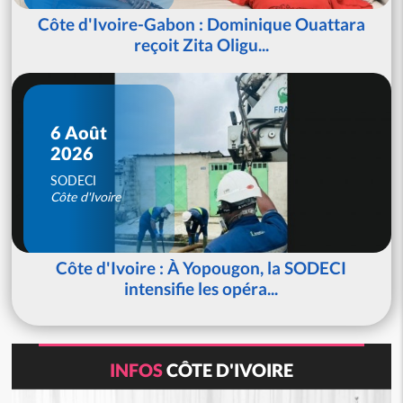
Côte d'Ivoire-Gabon : Dominique Ouattara
reçoit Zita Oligu...
6 Août
2026
SODECI
Côte d'Ivoire
Côte d'Ivoire : À Yopougon, la SODECI
intensifie les opéra...
INFOS
CÔTE D'IVOIRE