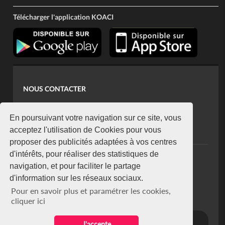
Télécharger l'application KOACI
NOUS CONTACTER
contact@koaci.com
koaci@yahoo.fr
En poursuivant votre navigation sur ce site, vous
+225 07 08 85 52 93
acceptez l'utilisation de Cookies pour vous
proposer des publicités adaptées à vos centres
d'intérêts, pour réaliser des statistiques de
NEWSLETTER
navigation, et pour faciliter le partage
Restez connecté via notre newsletter
d'information sur les réseaux sociaux.
S'abonner
Pour en savoir plus et paramétrer les cookies,
Se désabonner
cliquer ici
J'accepte