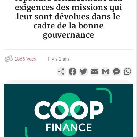
exigences des missions qui
leur sont dévolues dans le
cadre de la bonne
gouvernance
1865 Vues
Il y a 2 ans
Partager
Facebook
Twitter
Email
Gmail
Messen
W