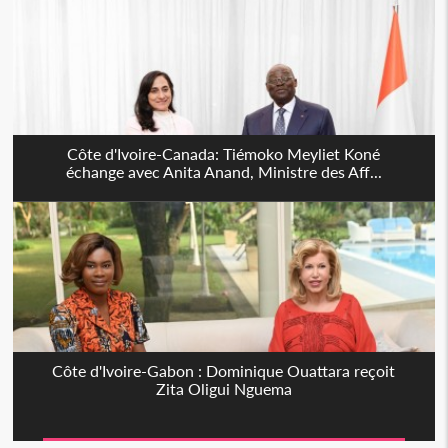
Côte d'Ivoire-Canada: Tiémoko Meyliet Koné
échange avec Anita Anand, Ministre des Aff...
Côte d'Ivoire-Gabon : Dominique Ouattara reçoit
Zita Oligui Nguema