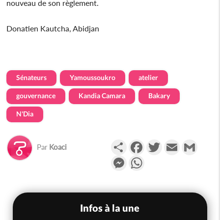
nouveau de son règlement.
Donatien Kautcha, Abidjan
Sénateurs
Yamoussoukro
atelier
gouvernance
Kandia Camara
Bakary
N'Dia
Partager
Facebook
Twitter
Email
Gmail
Par
Koaci
Messenger
WhatsApp
Infos à la une