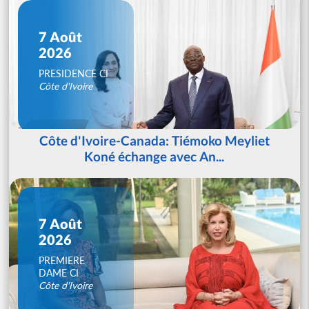
7 Août
2026
PRESIDENCE CI
Côte d'Ivoire
Côte d'Ivoire-Canada: Tiémoko Meyliet
Koné échange avec An...
7 Août
2026
PREMIERE
DAME CI
Côte d'Ivoire