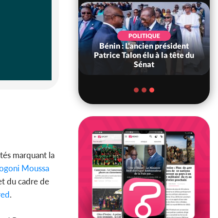
SPORT
POLITIQUE
re : De retour chez
Bénin : L'ancien président
ts, Renard : « Nous
Patrice Talon élu à la tête du
ns être e...
Sénat
ités marquant la
ogoni Moussa
et du cadre de
red
.