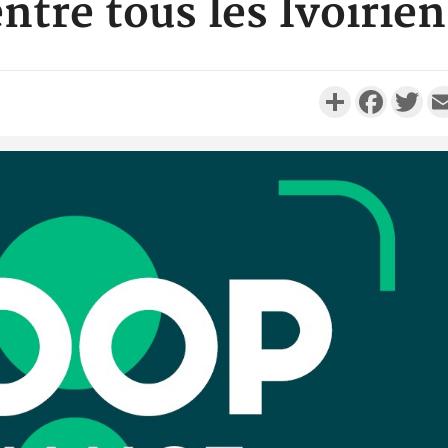
entre tous les Ivoirien
Partager
Faceboo
Twi
POLITIQUE
Côte d'Ivoire : Après le pari
Côte d'I
réussi du 66e anniversaire,
promet des
Adama Bictogo : «...
les dégu
POLITIQUE
Côte d'Ivoire : 66e
anniversaire de
Cameroun :
l'Indépendance, les Forces de
BAH Ouma
Défense e...
du conse