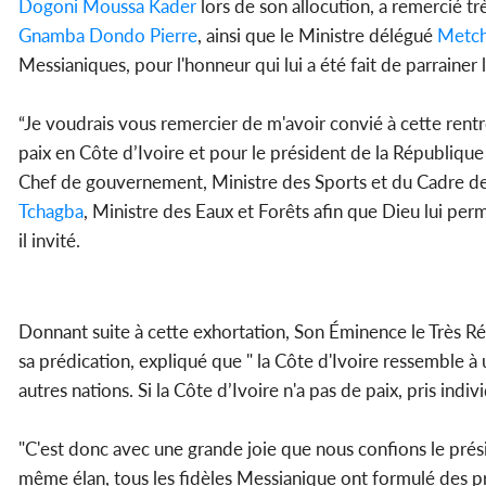
Dogoni Moussa Kader
lors de son allocution, a remercié t
Gnamba Dondo Pierre
, ainsi que le Ministre délégué
Metch
Messianiques, pour l'honneur qui lui a été fait de parrainer
“Je voudrais vous remercier de m'avoir convié à cette rentr
paix en Côte d’Ivoire et pour le président de la Républiq
Chef de gouvernement, Ministre des Sports et du Cadre de
Tchagba
, Ministre des Eaux et Forêts afin que Dieu lui perm
il invité.
Donnant suite à cette exhortation, Son Éminence le Très 
sa prédication, expliqué que " la Côte d'Ivoire ressemble à u
autres nations. Si la Côte d’Ivoire n'a pas de paix, pris indiv
"C'est donc avec une grande joie que nous confions le présid
même élan, tous les fidèles Messianique ont formulé des pr