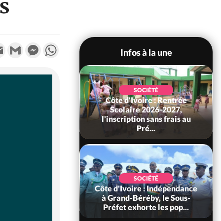
s
k
tter
Email
Gmail
Messenger
WhatsApp
Infos à la une
SOCIÉTÉ
Côte d'Ivoire : Rentrée
SOCIÉTÉ
voire : Ouattara
Scolaire 2026-2027,
 sanctions contre
l'inscription sans frais au
erpissements i...
Pré...
POLITIQUE
SOCIÉTÉ
 Décès à 86 ans de
Côte d'Ivoire : Indépendance
rou Sanda pilier
à Grand-Béréby, le Sous-
il constituti...
Préfet exhorte les pop...