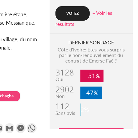
+ Voir les
nière étape,
ise Messianique.
resultats
u village, du nom
DERNIER SONDAGE
onale.
Côte d'Ivoire: Etes-vous surpris
par le non-renouvellement du
contrat de Emerse Faé ?
3128
51%
Oui
2902
47%
Non
Tchagba
112
2%
Sans avis
k
tter
Email
Gmail
Messenger
WhatsApp