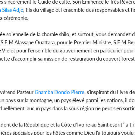
rès sincèrement le Guide de culte, Son Éminence le Très Révér
 Silas Adjé
, fils du village et l'ensemble des responsables et f
 la cérémonie.
ée solennelle de la chorale shilo, et surtout, vous demandez d
ue S.E.M Alassane Ouattara, pour le Premier Ministre, S.E.M 
 Vie et pour l'ensemble du gouvernement en particulier pou
ette d'accomplir sa mission de restauration du couvert forestier
Révérend Pasteur
Gnamba Dondo Pierre
, s'inspirant du Livre d
n pays sur la montagne, un pays élevé parmi les nations, il doit
iduellement, aucun pays dans la sous région ne peut s'en sortir. 
ent de la République et la Côte d’Ivoire au Saint esprit" a-t-i
ières spéciales pour les hôtes comme Dieu l'a toujours voulu