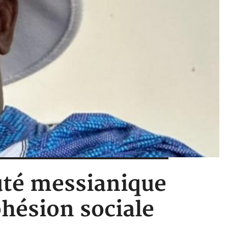
uté messianique
cohésion sociale