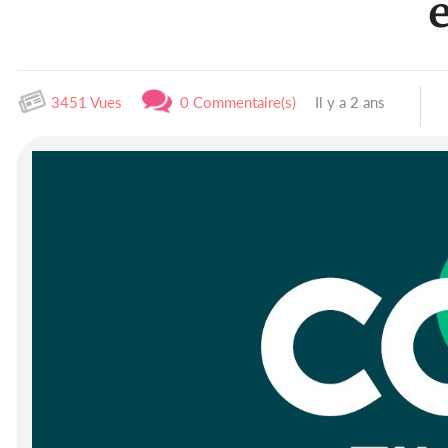
3451 Vues
0 Commentaire(s)
Il y a 2 ans