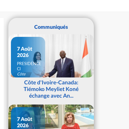
Communiqués
7 Août
2026
PRESIDENCE
CI
Côte
d'Ivoire
Côte d'Ivoire-Canada:
Tiémoko Meyliet Koné
échange avec An...
7 Août
2026