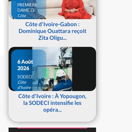
PREMIERE
DAME CI
Côte
d'Ivoire
Côte d'Ivoire-Gabon :
Dominique Ouattara reçoit
Zita Oligu...
6 Août
2026
SODECI
Côte
d'Ivoire
Côte d'Ivoire : À Yopougon,
la SODECI intensifie les
opéra...