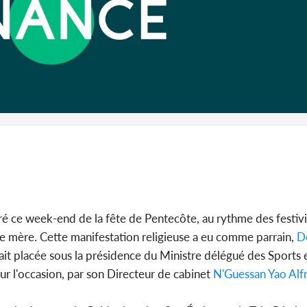
SOCIÉTÉ
Côte d'Ivoire : MIRAH, la
Côte d'Ivoi
guerre des communiqués
les Eléphan
s'intensifie entre la MA-M...
devo
bré ce week-end de la fête de Pentecôte, au rythme des festiv
que mère. Cette manifestation religieuse a eu comme parrain,
D
tait placée sous la présidence du Ministre délégué des Sports 
pour l'occasion, par son Directeur de cabinet
N'Guessan Yao Alf