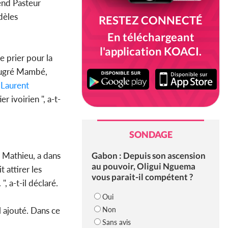
end Pasteur
idèles
RESTEZ CONNECTÉ
En téléchargeant
l'application KOACI.
e prier pour la
Beugré Mambé,
r
Laurent
 ivoirien ", a-t-
SONDAGE
Gabon : Depuis son ascension
e Mathieu, a dans
au pouvoir, Oligui Nguema
 attirer les
vous parait-il compétent ?
", a-t-il déclaré.
Oui
Non
l ajouté. Dans ce
Sans avis
.