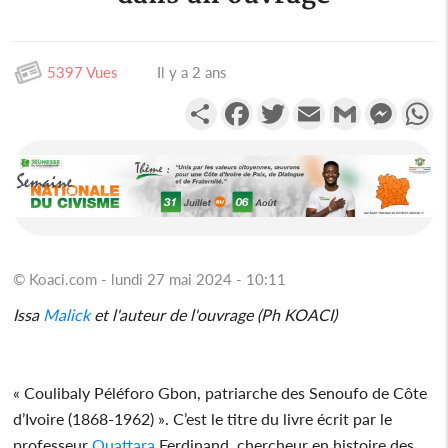
5397 Vues
Il y a 2 ans
Partager
Facebook
Twitter
Email
Gmail
Messen
W
© Koaci.com - lundi 27 mai 2024 - 10:11
Issa
Malick
et l'auteur de l'ouvrage (Ph KOACI)
« Coulibaly Péléforo Gbon, patriarche des Senoufo de Côte
d’Ivoire (1868-1962) ». C’est le titre du livre écrit par le
professeur
Ouattara
Ferdinand, chercheur en histoire des