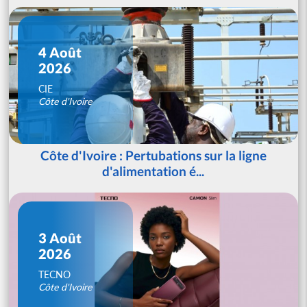
4 Août
2026
CIE
Côte d'Ivoire
Côte d'Ivoire : Pertubations sur la ligne
d'alimentation é...
3 Août
2026
TECNO
Côte d'Ivoire