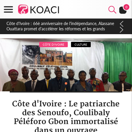
0
Côte d'Ivoire : À Abidjan, Amadou Oury Bah admire le modèle
ivoirien et veut s'en inspirer pour accélérer le développement
de la Guinée
CÔTE D'IVOIRE
CULTURE
Côte d'Ivoire : Le patriarche
des Senoufo, Coulibaly
Péléforo Gbon immortalisé
dans un ouvrage