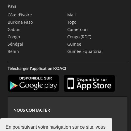
Pays
Côte d'Ivoire
Mali
Burkina Faso
Togo
Gabon
Cameroun
Congo
Congo (RDC)
Sénégal
Guinée
Bénin
Guinée Equatorial
Télécharger l'application KOACI
NOUS CONTACTER
contact@koaci.com
koaci@yahoo.fr
En poursuivant votre navigation sur ce site, vous