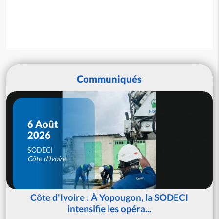
Communiqués
6 Août
2026
SODECI
Côte d'Ivoire
Côte d'Ivoire : À Yopougon, la SODECI
intensifie les opéra...