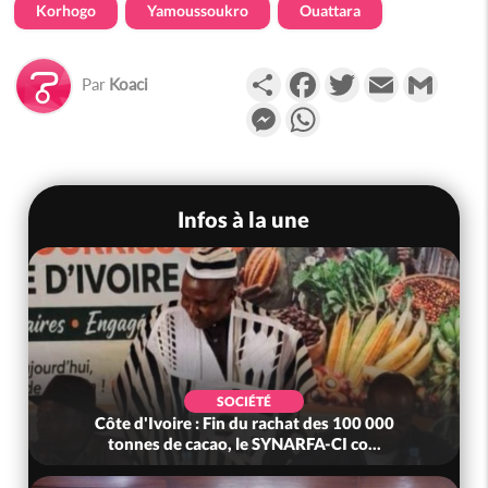
Korhogo
Yamoussoukro
Ouattara
Partager
Facebook
Twitter
Email
Gmail
Par
Koaci
Messenger
WhatsApp
Infos à la une
SOCIÉTÉ
Côte d'Ivoire : Fin du rachat des 100 000
tonnes de cacao, le SYNARFA-CI co...