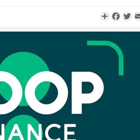
Partager
Faceboo
Twi
Côte d'Ivo
réussi du
Adama 
Côte 
anni
l'Indépend
Dé