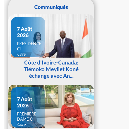
Communiqués
7 Août
2026
PRESIDENCE
CI
Côte
d'Ivoire
Côte d'Ivoire-Canada:
Tiémoko Meyliet Koné
échange avec An...
7 Août
2026
PREMIERE
DAME CI
Côte