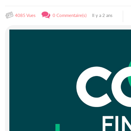
4085 Vues
0 Commentaire(s)
Il y a 2 ans