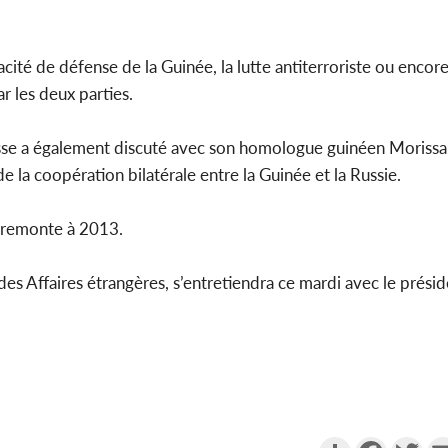
té de défense de la Guinée, la lutte antiterroriste ou encore 
r les deux parties.
russe a également discuté avec son homologue guinéen Moris
 la coopération bilatérale entre la Guinée et la Russie.
e remonte à 2013.
 des Affaires étrangères, s’entretiendra ce mardi avec le prési
Partager
Faceboo
Twi