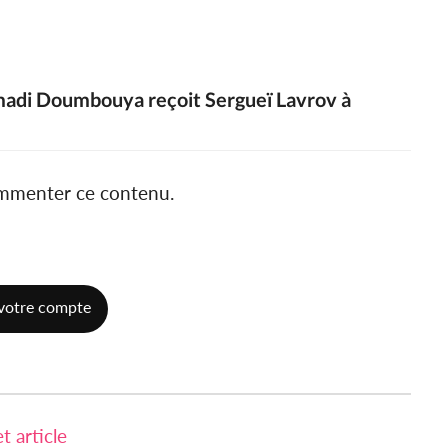
madi Doumbouya reçoit Sergueï Lavrov à
ommenter ce contenu.
votre compte
 article