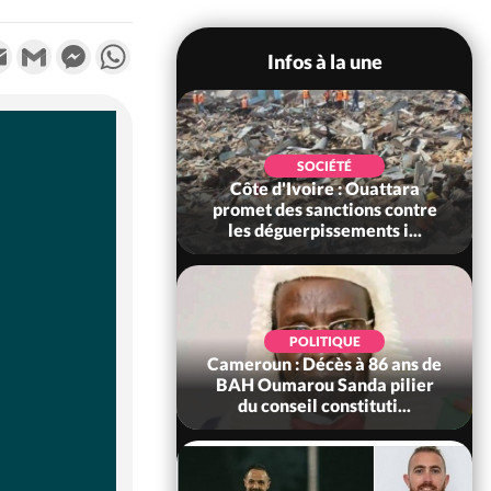
k
tter
Email
Gmail
Messenger
WhatsApp
Infos à la une
POLITIQUE
SOCIÉTÉ
ire : Après le pari
Côte d'Ivoire : Ouattara
 66e anniversaire,
promet des sanctions contre
Bictogo : «...
les déguerpissements i...
POLITIQUE
d'Ivoire : 66e
POLITIQUE
versaire de
Cameroun : Décès à 86 ans de
ance, les Forces de
BAH Oumarou Sanda pilier
fense e...
du conseil constituti...