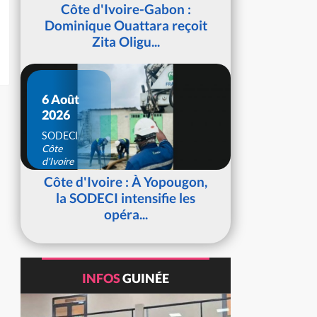
d'Ivoire
Côte d'Ivoire-Gabon :
Dominique Ouattara reçoit
Zita Oligu...
6 Août
2026
SODECI
Côte
d'Ivoire
Côte d'Ivoire : À Yopougon,
la SODECI intensifie les
opéra...
INFOS
GUINÉE