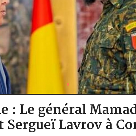
e : Le général Mam
t Sergueï Lavrov à C