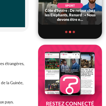
SOCIÉTÉ
SPORT
voire : MIRAH, la
Côte d'Ivoire : De retour chez
des communiqués
les Eléphants, Renard : « Nous
ie entre la MA-M...
devons être e...
ires étrangères,
n de la Guinée,
ux pays.
RESTEZ CONNECTÉ