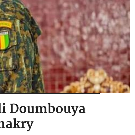
adi Doumbouya
onakry