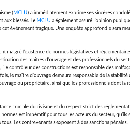
nisme (
MCLU
) a immédiatement exprimé ses sincères condol
nt aux blessés. Le
MCLU
a également assuré l'opinion publiqu
s de cet événement tragique. Une enquête approfondie sera m
ent malgré l’existence de normes législatives et réglementaire
stination des maîtres d'ouvrage et des professionnels du secte
t, "le contrôleur des constructions est responsable des malfaç
efois, le maître d'ouvrage demeure responsable de la stabilité 
'ouvrage ou propriétaire, ainsi que les professionnels dont la r
tance cruciale du civisme et du respect strict des réglementa
s normes est impératif pour tous les acteurs du secteur, qu'ils 
 de tous. Les contrevenants s'exposent à des sanctions pénales.