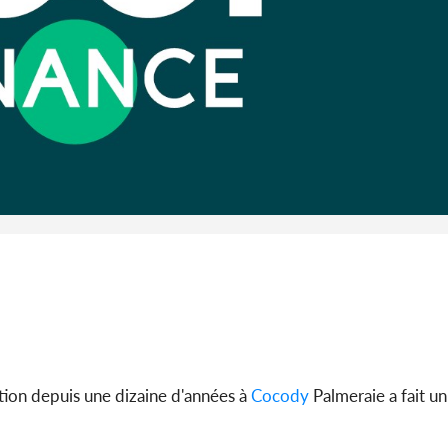
son coll
million
Côte 
anni
l'Indépend
Dé
ation depuis une dizaine d'années à
Cocody
Palmeraie a fait un