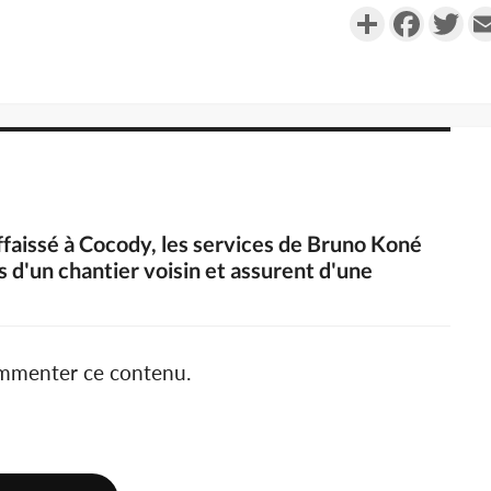
Partager
Faceboo
Twi
ffaissé à Cocody, les services de Bruno Koné
d'un chantier voisin et assurent d'une
ommenter ce contenu.