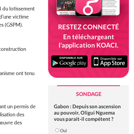
4 du lotissement
 d'une victime
res (GSPM).
RESTEZ CONNECTÉ
En téléchargeant
l'application KOACI.
 construction
banisme ont tenu
SONDAGE
Gabon : Depuis son ascension
ant un permis de
au pouvoir, Oligui Nguema
lisation des
vous parait-il compétent ?
n œuvre des
Oui