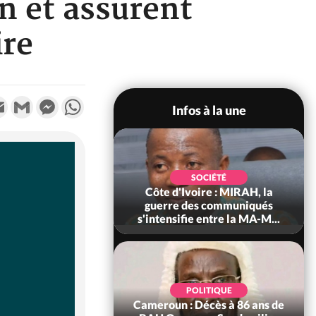
n et assurent
ire
k
tter
Email
Gmail
Messenger
WhatsApp
Infos à la une
SOCIÉTÉ
SOCIÉTÉ
voire : Man, deux
Côte d'Ivoire : MIRAH, la
périssent dans un
guerre des communiqués
incendie
s'intensifie entre la MA-M...
SOCIÉTÉ
POLITIQUE
ire : Daloa, il tue
Cameroun : Décès à 86 ans de