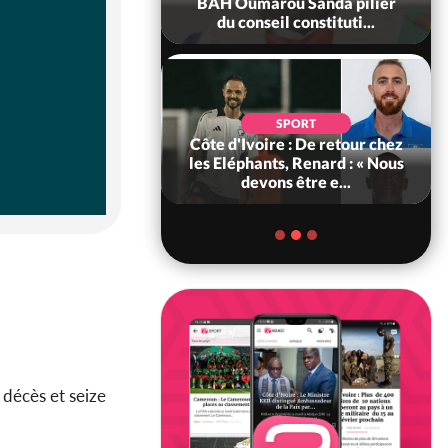
ègue et cache 38
BAH Oumarou Sanda pilier
s dans une fo...
du conseil constituti...
POLITIQUE
d'Ivoire : 66e
SPORT
versaire de
Côte d'Ivoire : De retour chez
ance, les Forces de
les Eléphants, Renard : « Nous
fense e...
devons être e...
 décès et seize