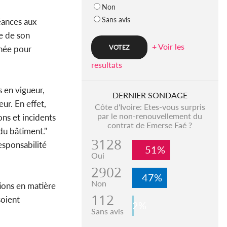
Non
Sans avis
éances aux
e de son
+ Voir les
enée pour
resultats
s en vigueur,
DERNIER SONDAGE
ur. En effet,
Côte d'Ivoire: Etes-vous surpris
par le non-renouvellement du
ons et incidents
contrat de Emerse Faé ?
du bâtiment."
3128
esponsabilité
51%
Oui
2902
47%
Non
tions en matière
112
soient
2%
Sans avis