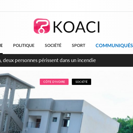
COMMUNIQUÉS
UE
POLITIQUE
SOCIÉTÉ
SPORT
leu, la célébration de la fête nationale transformée en vaste 
ngereux
CÔTE D'IVOIRE
SOCIÉTÉ