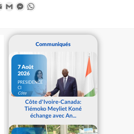
k
tter
Email
Gmail
Messenger
WhatsApp
Communiqués
7 Août
2026
PRESIDENCE
CI
Côte
d'Ivoire
Côte d'Ivoire-Canada:
Tiémoko Meyliet Koné
échange avec An...