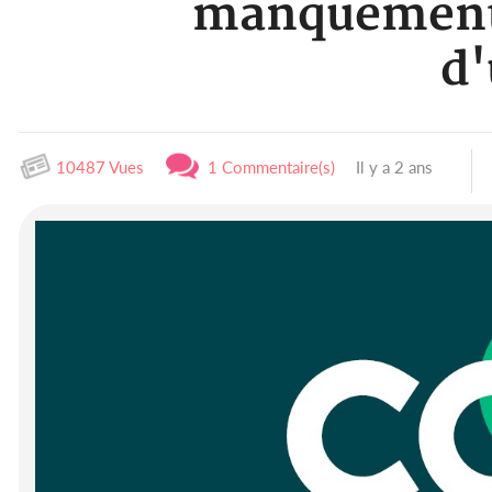
manquements 
d'
10487 Vues
1 Commentaire(s)
Il y a 2 ans