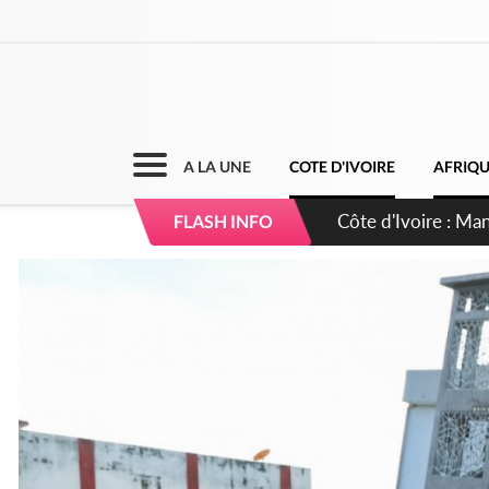
A LA UNE
COTE D'IVOIRE
AFRIQ
Côte d'Ivoire : Séi
FLASH INFO
dépigmentants da