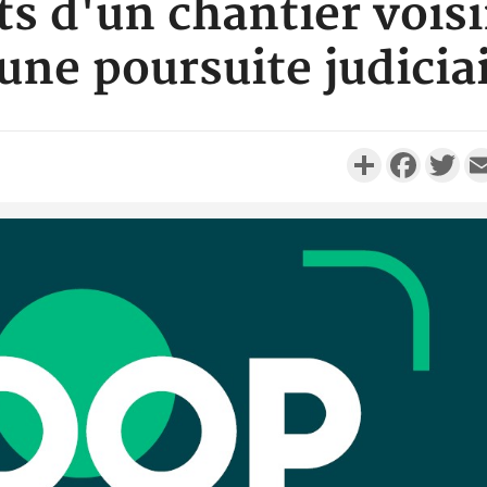
d'un chantier voisi
une poursuite judicia
Partager
Faceboo
Twi
Côte d'I
personnes 
Côte d'Ivo