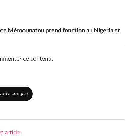
ente Mémounatou prend fonction au Nigeria et
ommenter ce contenu.
votre compte
 article