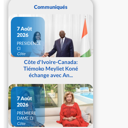
Communiqués
7 Août
2026
PRESIDENCE
CI
Côte
d'Ivoire
Côte d'Ivoire-Canada:
Tiémoko Meyliet Koné
échange avec An...
7 Août
2026
PREMIERE
DAME CI
Côte