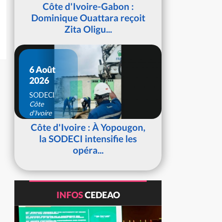
d'Ivoire
Côte d'Ivoire-Gabon :
Dominique Ouattara reçoit
Zita Oligu...
6 Août
2026
SODECI
Côte
d'Ivoire
Côte d'Ivoire : À Yopougon,
la SODECI intensifie les
opéra...
INFOS
CEDEAO