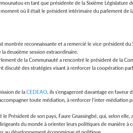
é Mémounatou en tant que présidente de la Sixième Législature 
u moment où il était le président intérimaire du parlement de l
st montrée reconnaissante et a remercié le vice-président du 
de la deuxième session extraordinaire.
arlement de la Communauté a rencontré le président de la Co
ont discuté des stratégies visant à renforcer la coopération par
ission de la
CEDEAO
, ils s’engageront davantage en faveur d
à accompagner toute médiation, à renforcer l’inter-médiation p
e Président de son pays, Faure Gnassingbé, qui, selon elle, a 
dirigeants du monde à orienter leurs politiques de manière à
uer au développement économique et politique.