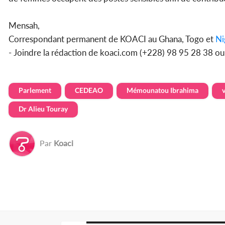
Mensah,
Correspondant permanent de KOACI au Ghana, Togo et
Ni
- Joindre la rédaction de koaci.com (+228) 98 95 28 38 o
Parlement
CEDEAO
Mémounatou Ibrahima
v
Dr Alieu Touray
Par
Koaci