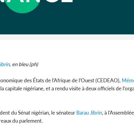
Côte d'I
guerre 
s'intensif
ibrin
, en bleu (ph)
onomique des États de l'Afrique de l'Ouest (CEDEAO),
Mémo
 la capitale nigériane, et a rendu visite à deux officiels de l’or
dent du Sénat nigérian, le sénateur
Barau Jibrin
, à l'Assemblée
ureaux du parlement.