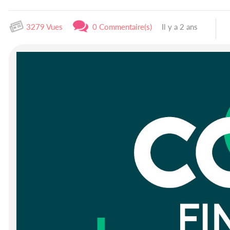
3279 Vues
0 Commentaire(s)
Il y a 2 ans