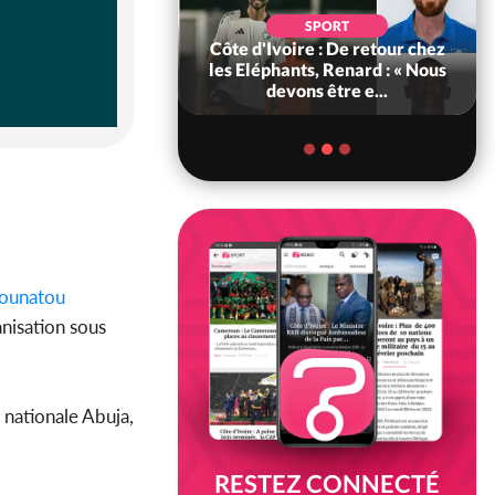
SOCIÉTÉ
SPORT
voire : MIRAH, la
Côte d'Ivoire : De retour chez
des communiqués
les Eléphants, Renard : « Nous
ie entre la MA-M...
devons être e...
unatou
ganisation sous
 nationale Abuja,
RESTEZ CONNECTÉ