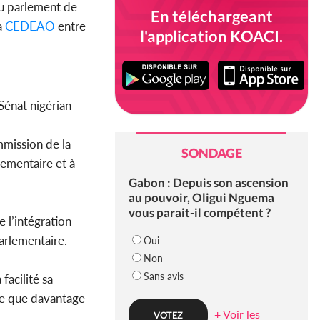
du parlement de
En téléchargeant
a
CEDEAO
entre
l'application KOACI.
Sénat nigérian
mmission de la
SONDAGE
lementaire et à
Gabon : Depuis son ascension
au pouvoir, Oligui Nguema
vous parait-il compétent ?
e l’intégration
arlementaire.
Oui
Non
Sans avis
facilité sa
 ce que davantage
+ Voir les