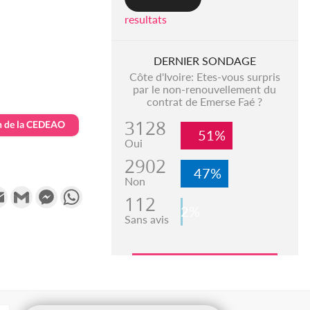
resultats
DERNIER SONDAGE
Côte d'Ivoire: Etes-vous surpris
par le non-renouvellement du
contrat de Emerse Faé ?
3128
 de la CEDEAO
51%
Oui
2902
47%
Non
k
tter
Email
Gmail
Messenger
WhatsApp
112
2%
Sans avis