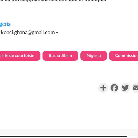
geria
u koaci.ghana@gmail.com -
isite de courtoisie
Barau Jibrin
Nigeria
Commission
Partager
Faceboo
Twi