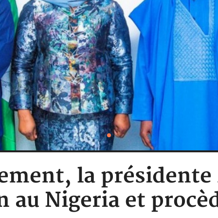
lement, la présiden
 au Nigeria et procèd