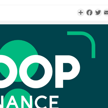
Partager
Faceboo
Twi
Côte d'Ivo
réussi du
Adama 
Côte 
anni
l'Indépend
Dé