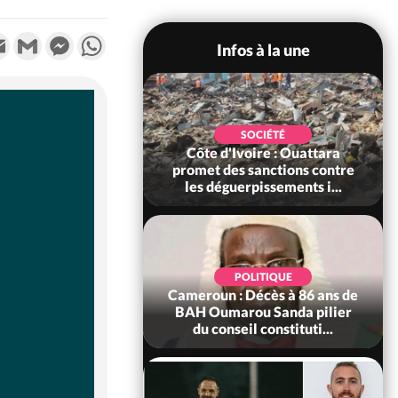
k
tter
Email
Gmail
Messenger
WhatsApp
Infos à la une
POLITIQUE
SOCIÉTÉ
ire : Après le pari
Côte d'Ivoire : Ouattara
 66e anniversaire,
promet des sanctions contre
Bictogo : «...
les déguerpissements i...
POLITIQUE
d'Ivoire : 66e
POLITIQUE
versaire de
Cameroun : Décès à 86 ans de
ance, les Forces de
BAH Oumarou Sanda pilier
fense e...
du conseil constituti...