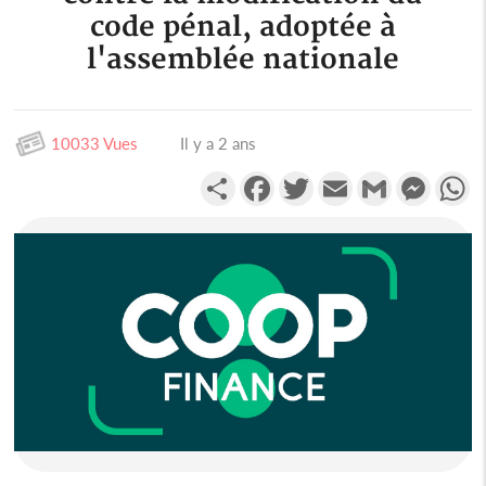
code pénal, adoptée à
l'assemblée nationale
10033 Vues
Il y a 2 ans
Partager
Facebook
Twitter
Email
Gmail
Messen
W