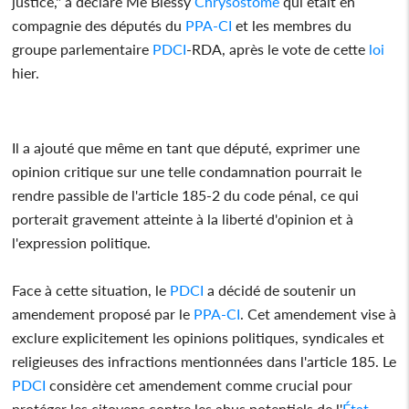
justice," a déclaré Me Blessy
Chrysostome
qui était en
compagnie des députés du
PPA-CI
et les membres du
groupe parlementaire
PDCI
-RDA, après le vote de cette
loi
hier.
Il a ajouté que même en tant que député, exprimer une
opinion critique sur une telle condamnation pourrait le
rendre passible de l'article 185-2 du code pénal, ce qui
porterait gravement atteinte à la liberté d'opinion et à
l'expression politique.
Face à cette situation, le
PDCI
a décidé de soutenir un
amendement proposé par le
PPA-CI
. Cet amendement vise à
exclure explicitement les opinions politiques, syndicales et
religieuses des infractions mentionnées dans l'article 185. Le
PDCI
considère cet amendement comme crucial pour
protéger les citoyens contre les abus potentiels de l'
État
.