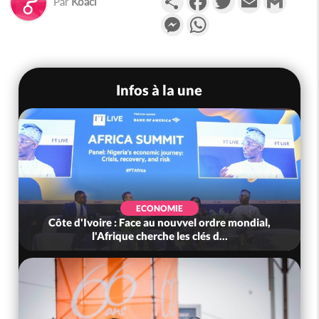
Par
Koaci
Messenger
WhatsApp
Infos à la une
ONOMIE
SOCIÉTÉ
 au nouvvel ordre mondial,
Côte d'Ivoire : Méagui célè
erche les clés d...
l'indépendance dans l'