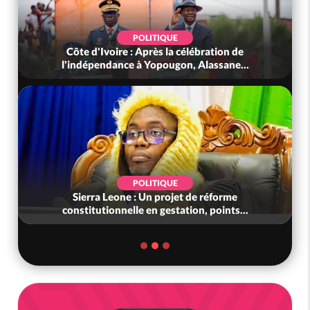
LITIQUE
SOCIÉTÉ
Après la célébration de
Côte d'Ivoire : Indépendan
 Yopougon, Alassane...
Touré aux Gendarmes : 
LITIQUE
SOCIÉTÉ
Un projet de réforme
Côte d'Ivoire : L'arnaque a
 en gestation, points...
liens frauduleux se r