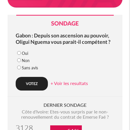
SONDAGE
Gabon : Depuis son ascension au pouvoir,
Oligui Nguema vous parait-il compétent ?
Oui
Non
Sans avis
+ Voir les resultats
DERNIER SONDAGE
Côte d'Ivoire: Etes-vous surpris par le non-
renouvellement du contrat de Emerse Faé ?
3128