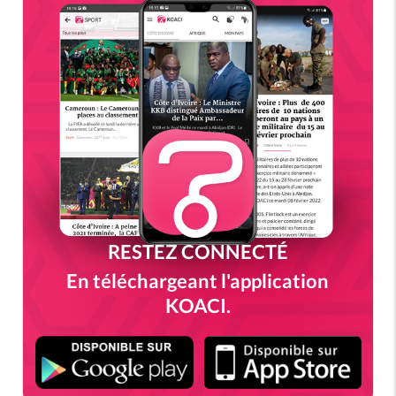
RESTEZ CONNECTÉ
En téléchargeant l'application
KOACI.