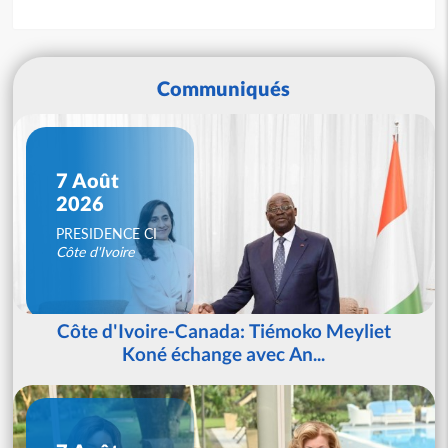
Communiqués
7 Août
2026
PRESIDENCE CI
Côte d'Ivoire
Côte d'Ivoire-Canada: Tiémoko Meyliet
Koné échange avec An...