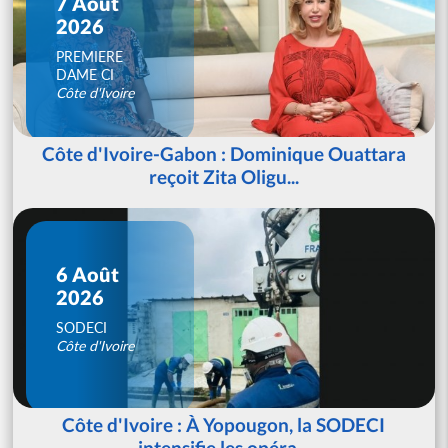
7 Août
2026
PREMIERE
DAME CI
Côte d'Ivoire
Côte d'Ivoire-Gabon : Dominique Ouattara
reçoit Zita Oligu...
6 Août
2026
SODECI
Côte d'Ivoire
Côte d'Ivoire : À Yopougon, la SODECI
intensifie les opéra...