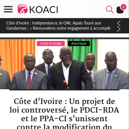
0
Sierra Leone : Un projet de réforme constitutionnelle en
gestation, points clés des amendements, un exclu d'avance
CÔTE D'IVOIRE
POLITIQUE
Côte d'Ivoire : Un projet de
loi controversé, le PDCI-RDA
et le PPA-CI s'unissent
contre la modification du