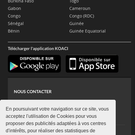
Burkina Faso
Togo
Gabon
Cameroun
Congo
Congo (RDC)
Sénégal
Guinée
Bénin
Guinée Equatorial
Télécharger l'application KOACI
NOUS CONTACTER
contact@koaci.com
koaci@yahoo.fr
En poursuivant votre navigation sur ce site, vous
+225 07 08 85 52 93
acceptez l'utilisation de Cookies pour vous
proposer des publicités adaptées à vos centres
d'intérêts, pour réaliser des statistiques de