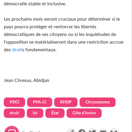
démocratie stable et inclusive.
Les prochains mois seront cruciaux pour déterminer si le
pays pourra protéger et renforcer les libertés
démocratiques de ses citoyens ou si les inquiétudes de
l'opposition se matérialiseront dans une restriction accrue
des
droit
s fondamentaux.
Jean Chresus, Abidjan
PDCI
PPA-CI
RHDP
Chrysostome
droit
loi
État
Côte d'Ivoire
Partager
Facebook
Twitter
Email
Gmail