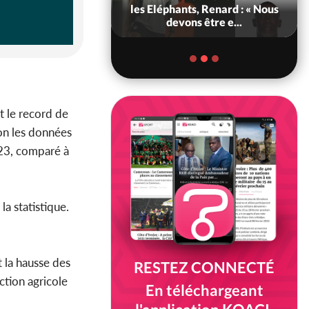
ance, les Forces de
les Eléphants, Renard : « Nous
fense e...
devons être e...
t le record de
on les données
023, comparé à
la statistique.
t la hausse des
RESTEZ CONNECTÉ
ction agricole
En téléchargeant