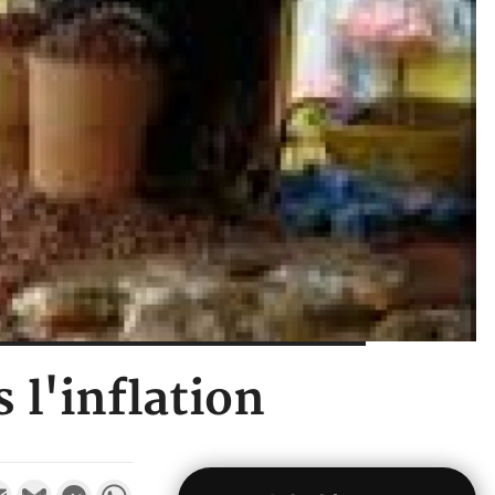
 l'inflation
k
tter
Email
Gmail
Messenger
WhatsApp