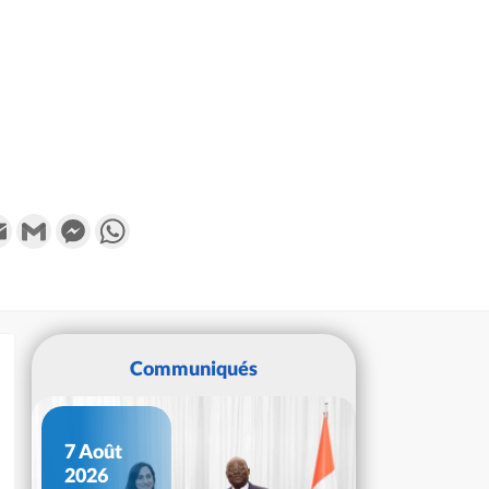
k
tter
Email
Gmail
Messenger
WhatsApp
Communiqués
7 Août
2026