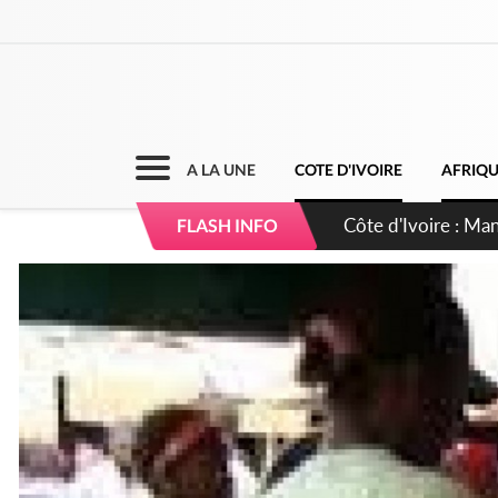
A LA UNE
COTE D'IVOIRE
AFRIQ
Côte d'Ivoire : Séi
FLASH INFO
dépigmentants da