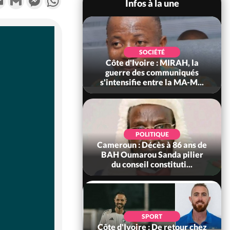
Infos à la une
SOCIÉTÉ
SOCIÉTÉ
voire : Man, deux
Côte d'Ivoire : MIRAH, la
périssent dans un
guerre des communiqués
incendie
s'intensifie entre la MA-M...
SOCIÉTÉ
POLITIQUE
ire : Daloa, il tue
Cameroun : Décès à 86 ans de
ègue et cache 38
BAH Oumarou Sanda pilier
s dans une fo...
du conseil constituti...
POLITIQUE
d'Ivoire : 66e
SPORT
versaire de
Côte d'Ivoire : De retour chez