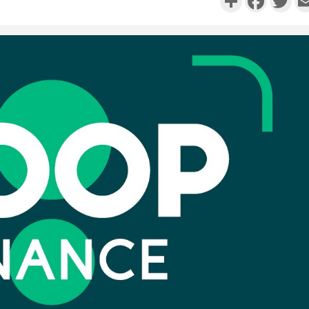
Côte d'I
personnes 
Côte d'Ivo
son coll
million
Côte 
anni