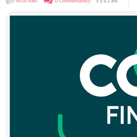
4638 Vues
0 Commentaire(s)
Il y a 2 ans