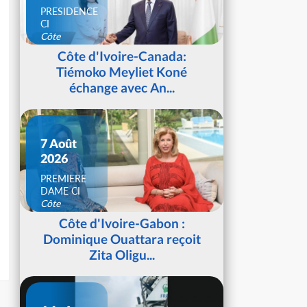
PRESIDENCE
CI
Côte
d'Ivoire
Côte d'Ivoire-Canada:
Tiémoko Meyliet Koné
échange avec An...
7 Août
2026
PREMIERE
DAME CI
Côte
d'Ivoire
Côte d'Ivoire-Gabon :
Dominique Ouattara reçoit
Zita Oligu...