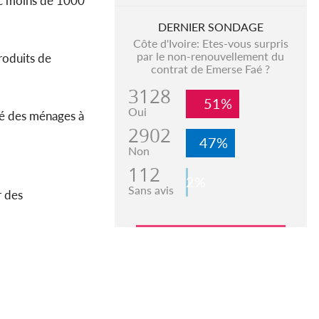
ec moins de 1000
DERNIER SONDAGE
Côte d'Ivoire: Etes-vous surpris
par le non-renouvellement du
roduits de
contrat de Emerse Faé ?
3128
51%
Oui
té des ménages à
2902
47%
Non
112
2%
Sans avis
r des