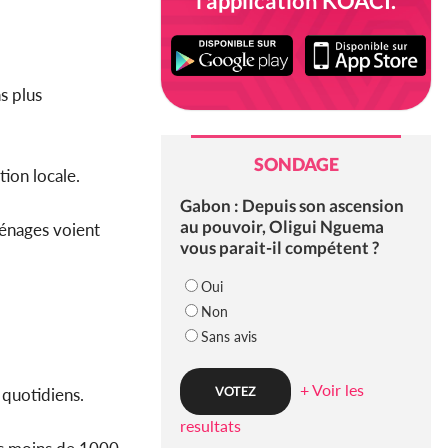
l'application KOACI.
s plus
SONDAGE
ion locale.
Gabon : Depuis son ascension
au pouvoir, Oligui Nguema
ménages voient
vous parait-il compétent ?
Oui
Non
Sans avis
+ Voir les
 quotidiens.
resultats