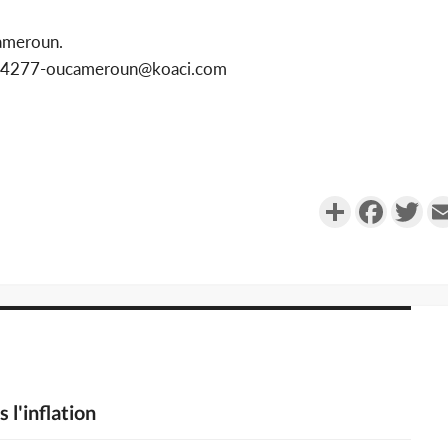
ameroun.
1154277-oucameroun@koaci.com
Partager
Faceboo
Twi
 l'inflation