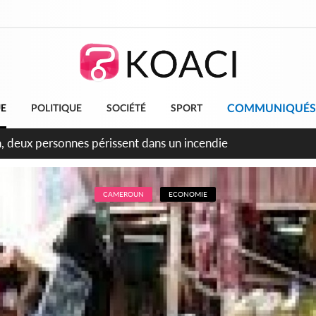
COMMUNIQUÉS
UE
POLITIQUE
SOCIÉTÉ
SPORT
leu, la célébration de la fête nationale transformée en vaste 
ngereux
CAMEROUN
ECONOMIE