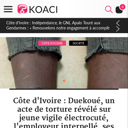
0
Sierra Leone : Un projet de réforme constitutionnelle en
gestation, points clés des amendements, un exclu d'avance
CÔTE D'IVOIRE
SOCIÉTÉ
Côte d'Ivoire : Duekoué, un
acte de torture révélé sur
jeune vigile électrocuté,
l'employeur interpellé, ses