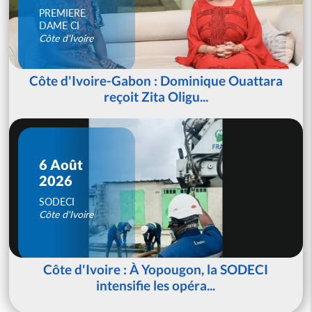
PREMIERE
DAME CI
Côte d'Ivoire
Côte d'Ivoire-Gabon : Dominique Ouattara
reçoit Zita Oligu...
6 Août
2026
SODECI
Côte d'Ivoire
Côte d'Ivoire : À Yopougon, la SODECI
intensifie les opéra...