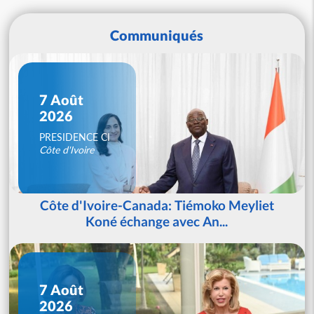
Communiqués
7 Août
2026
PRESIDENCE CI
Côte d'Ivoire
Côte d'Ivoire-Canada: Tiémoko Meyliet
Koné échange avec An...
7 Août
2026