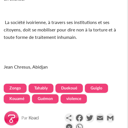
La société ivoirienne, à travers ses institutions et ses
citoyens, doit se mobiliser pour dire non à la torture et à
toute forme de traitement inhumain.
Jean Chresus, Abidjan
Zongo
Tahably
Duekoué
Guiglo
Kouamé
Guémon
violence
Partager
Facebook
Twitter
Email
Gmail
Par
Koaci
Messenger
WhatsApp