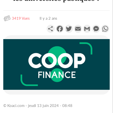
3419 Vues
Il y a 2 ans
Partager
Facebook
Twitter
Email
Gmail
Messen
W
© Koaci.com - jeudi 13 juin 2024 - 08:48