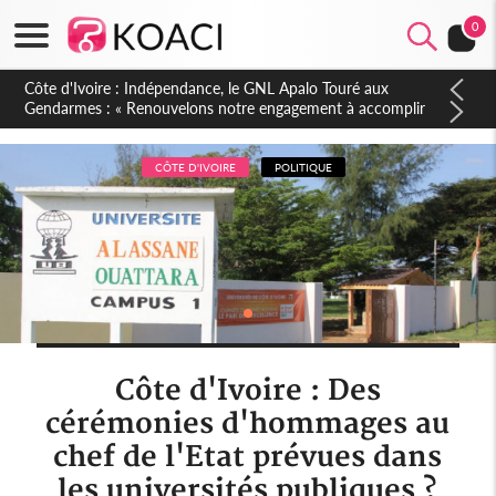
0
Sierra Leone : Un projet de réforme constitutionnelle en
gestation, points clés des amendements, un exclu d'avance
CÔTE D'IVOIRE
POLITIQUE
Côte d'Ivoire : Des
cérémonies d'hommages au
chef de l'Etat prévues dans
les universités publiques ?