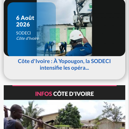
6 Août
2026
SODECI
Côte d'Ivoire
Côte d'Ivoire : À Yopougon, la SODECI
intensifie les opéra...
INFOS
CÔTE D'IVOIRE