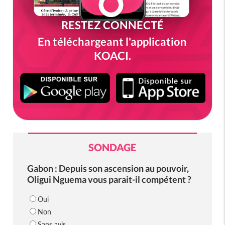
RESTEZ CONNECTÉ
En téléchargeant l'application
KOACI.
SONDAGE
Gabon : Depuis son ascension au pouvoir,
Oligui Nguema vous parait-il compétent ?
Oui
Non
Sans avis