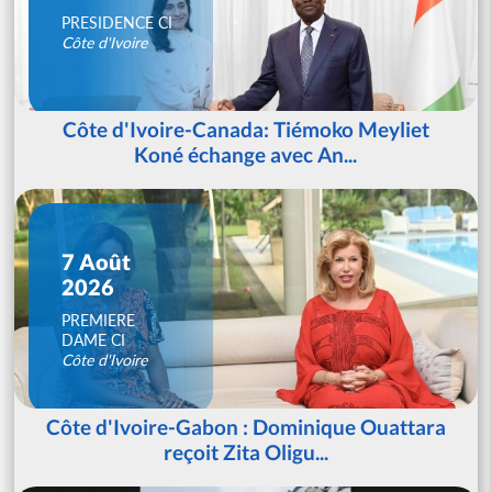
PRESIDENCE CI
Côte d'Ivoire
Côte d'Ivoire-Canada: Tiémoko Meyliet
Koné échange avec An...
7 Août
2026
PREMIERE
DAME CI
Côte d'Ivoire
Côte d'Ivoire-Gabon : Dominique Ouattara
reçoit Zita Oligu...