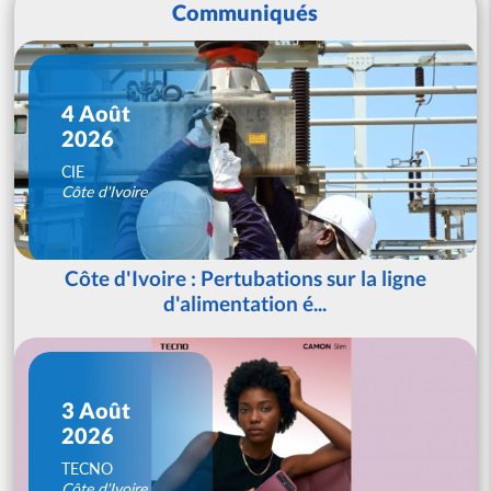
Communiqués
4 Août
2026
CIE
Côte d'Ivoire
Côte d'Ivoire : Pertubations sur la ligne
d'alimentation é...
3 Août
2026
TECNO
Côte d'Ivoire