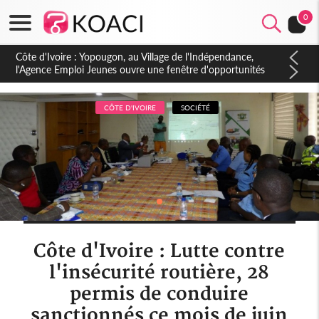
0
Côte d'Ivoire : CHU de Treichville, après la fronde, les agents
contractuels obtiennent un accord avec la direction sur les
arriérés du SMIG 2023
CÔTE D'IVOIRE
SOCIÉTÉ
Côte d'Ivoire : Lutte contre
l'insécurité routière, 28
permis de conduire
sanctionnés ce mois de juin