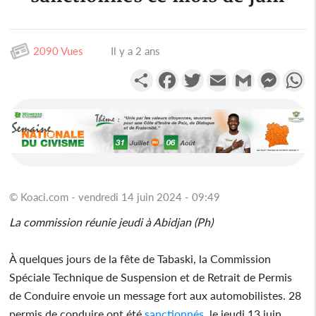
2090 Vues
Il y a 2 ans
Partager
Facebook
Twitter
Email
Gmail
Messen
W
© Koaci.com - vendredi 14 juin 2024 - 09:49
La commission réunie jeudi à Abidjan (Ph)
À quelques jours de la fête de Tabaski, la Commission
Spéciale Technique de Suspension et de Retrait de Permis
de Conduire envoie un message fort aux automobilistes. 28
permis de conduire ont été
sanctionnés
, le jeudi 13 juin