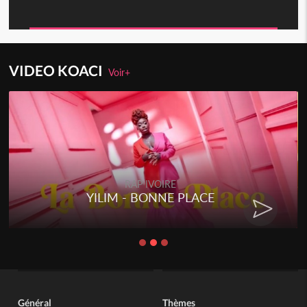
VIDEO KOACI
Voir+
RAP IVOIRE
YILIM - BONNE PLACE
Général
Thèmes