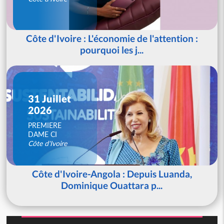
Côte d'Ivoire : L'économie de l'attention :
pourquoi les j...
31 Juillet
2026
PREMIERE
DAME CI
Côte d'Ivoire
Côte d'Ivoire-Angola : Depuis Luanda,
Dominique Ouattara p...