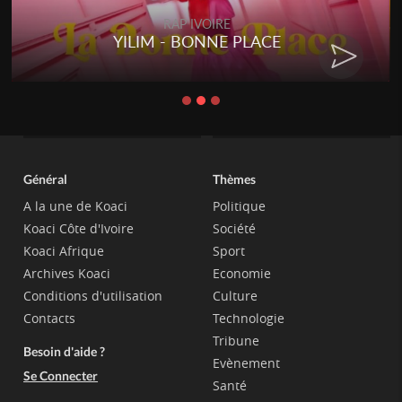
RAP IVOIRE
YILIM - BONNE PLACE
Général
Thèmes
A la une de Koaci
Politique
Koaci Côte d'Ivoire
Société
Koaci Afrique
Sport
Archives Koaci
Economie
Conditions d'utilisation
Culture
Contacts
Technologie
Tribune
Besoin d'aide ?
Evènement
Se Connecter
Santé