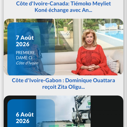
Côte d'Ivoire-Canada: Tiémoko Meyliet
Koné échange avec An...
7 Août
2026
PREMIERE
DAME CI
Côte d'Ivoire
Côte d'Ivoire-Gabon : Dominique Ouattara
reçoit Zita Oligu...
6 Août
2026