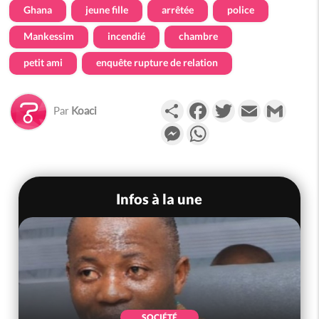
Ghana
jeune fille
arrêtée
police
Mankessim
incendié
chambre
petit ami
enquête rupture de relation
Partager
Facebook
Twitter
Email
Gmail
Par
Koaci
Messenger
WhatsApp
Infos à la une
SOCIÉTÉ