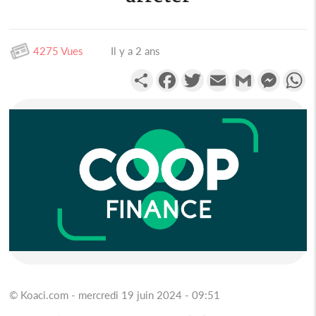
4275 Vues
Il y a 2 ans
Partager
Facebook
Twitter
Email
Gmail
Messen
W
© Koaci.com - mercredi 19 juin 2024 - 09:51