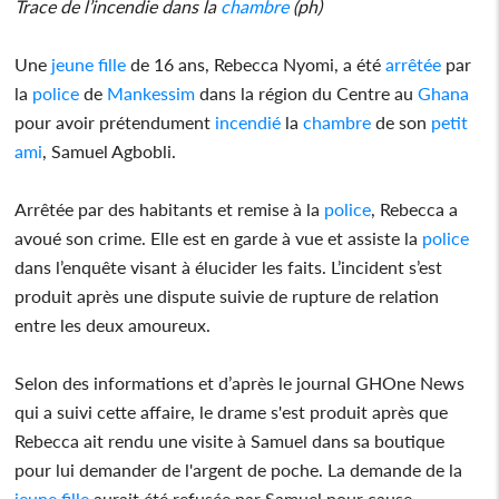
Trace de l’incendie dans la
chambre
(ph)
Une
jeune fille
de 16 ans, Rebecca Nyomi, a été
arrêtée
par
la
police
de
Mankessim
dans la région du Centre au
Ghana
pour avoir prétendument
incendié
la
chambre
de son
petit
ami
, Samuel Agbobli.
Arrêtée par des habitants et remise à la
police
, Rebecca a
avoué son crime. Elle est en garde à vue et assiste la
police
dans l’enquête visant à élucider les faits. L’incident s’est
produit après une dispute suivie de rupture de relation
entre les deux amoureux.
Selon des informations et d’après le journal GHOne News
qui a suivi cette affaire, le drame s'est produit après que
Rebecca ait rendu une visite à Samuel dans sa boutique
pour lui demander de l'argent de poche. La demande de la
jeune fille
aurait été refusée par Samuel pour cause