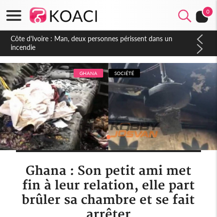
0
Côte d'Ivoire : Séileu, la célébration de la fête nationale
transformée en vaste campagne contre les produits
dépigmentants dangereux
GHANA
SOCIÉTÉ
Ghana : Son petit ami met
fin à leur relation, elle part
brûler sa chambre et se fait
arrêter