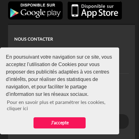
NOUS CONTACTER
contact@koaci.com
koaci@yahoo.fr
En poursuivant votre navigation sur ce site, vous
+225 07 08 85 52 93
acceptez l'utilisation de Cookies pour vous
proposer des publicités adaptées à vos centres
d'intérêts, pour réaliser des statistiques de
NEWSLETTER
navigation, et pour faciliter le partage
Restez connecté via notre newsletter
d'information sur les réseaux sociaux.
S'abonner
Pour en savoir plus et paramétrer les cookies,
Se désabonner
cliquer ici
J'accepte