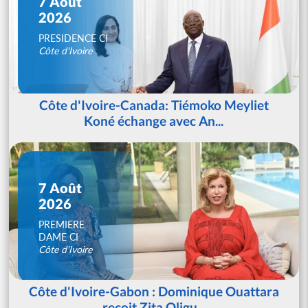
7 Août
2026
PRESIDENCE CI
Côte d'Ivoire
Côte d'Ivoire-Canada: Tiémoko Meyliet
Koné échange avec An...
7 Août
2026
PREMIERE
DAME CI
Côte d'Ivoire
Côte d'Ivoire-Gabon : Dominique Ouattara
reçoit Zita Oligu...