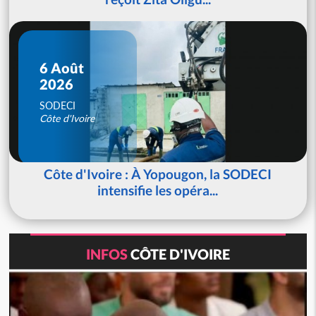
6 Août
2026
SODECI
Côte d'Ivoire
Côte d'Ivoire : À Yopougon, la SODECI
intensifie les opéra...
INFOS
CÔTE D'IVOIRE