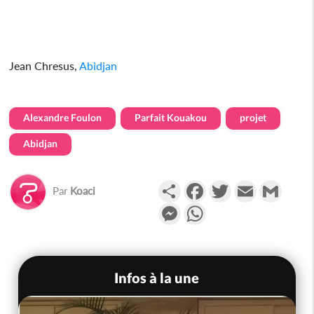
Jean Chresus,
Abidjan
Alexandre Foulon
Parfait Kouakou
projet
Abidjan
Partager
Facebook
Twitter
Email
Gmail
Par
Koaci
Messenger
WhatsApp
Infos à la une