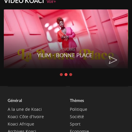
VIDEO KOACI
Voir+
RAP IVOIRE
YILIM - BONNE PLACE
Général
Thèmes
A la une de Koaci
Politique
Koaci Côte d'Ivoire
Société
Koaci Afrique
Sport
Archives Koaci
Economie