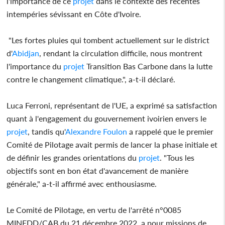
l'importance de ce
projet
dans le contexte des récentes
intempéries sévissant en Côte d'Ivoire.
"Les fortes pluies qui tombent actuellement sur le district
d'
Abidjan
, rendant la circulation difficile, nous montrent
l'importance du
projet
Transition Bas Carbone dans la lutte
contre le changement climatique.", a-t-il déclaré.
Luca Ferroni, représentant de l'UE, a exprimé sa satisfaction
quant à l'engagement du gouvernement ivoirien envers le
projet
, tandis qu'
Alexandre Foulon
a rappelé que le premier
Comité de Pilotage avait permis de lancer la phase initiale et
de définir les grandes orientations du
projet
. "Tous les
objectifs sont en bon état d'avancement de manière
générale," a-t-il affirmé avec enthousiasme.
Le Comité de Pilotage, en vertu de l'arrêté n°0085
MINEDD/CAB du 21 décembre 2022, a pour missions de