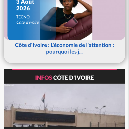
3 Août
2026
TECNO
Côte d'Ivoire
Côte d'Ivoire : L'économie de l'attention :
pourquoi les j...
INFOS
CÔTE D'IVOIRE