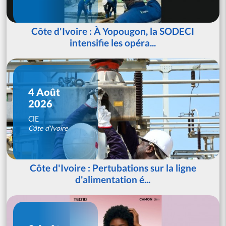
Côte d'Ivoire : À Yopougon, la SODECI
intensifie les opéra...
4 Août
2026
CIE
Côte d'Ivoire
Côte d'Ivoire : Pertubations sur la ligne
d'alimentation é...