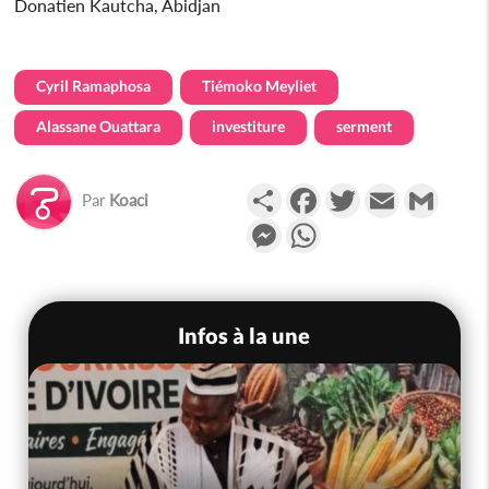
Donatien Kautcha, Abidjan
Cyril Ramaphosa
Tiémoko Meyliet
Alassane Ouattara
investiture
serment
Partager
Facebook
Twitter
Email
Gmail
Par
Koaci
Messenger
WhatsApp
Infos à la une