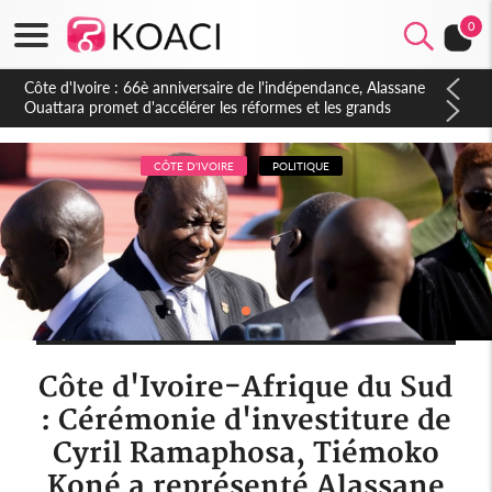
0
Côte d'Ivoire : À Abidjan, Amadou Oury Bah admire le modèle
ivoirien et veut s'en inspirer pour accélérer le développement
de la Guinée
CÔTE D'IVOIRE
POLITIQUE
Côte d'Ivoire-Afrique du Sud
: Cérémonie d'investiture de
Cyril Ramaphosa, Tiémoko
Koné a représenté Alassane