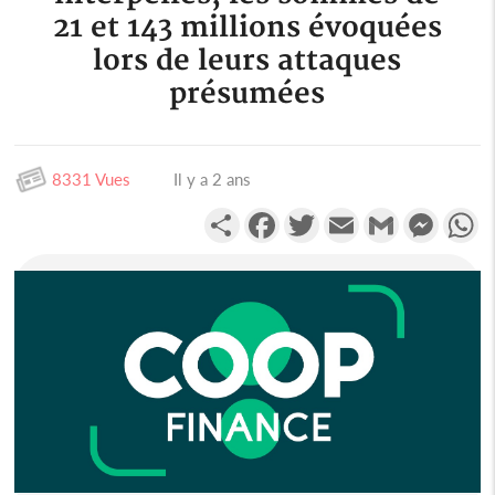
21 et 143 millions évoquées
lors de leurs attaques
présumées
8331 Vues
Il y a 2 ans
Partager
Facebook
Twitter
Email
Gmail
Messen
W