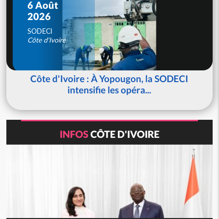
6 Août
2026
SODECI
Côte d'Ivoire
Côte d'Ivoire : À Yopougon, la SODECI
intensifie les opéra...
INFOS
CÔTE D'IVOIRE