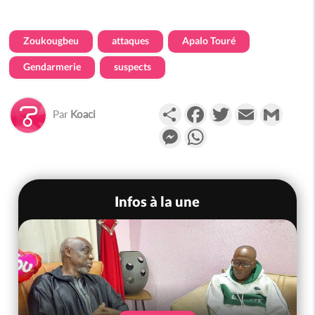
Zoukougbeu
attaques
Apalo Touré
Gendarmerie
suspects
Partager
Facebook
Twitter
Email
Gmail
Par
Koaci
Messenger
WhatsApp
Infos à la une