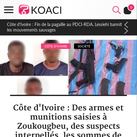
0
Côte d'Ivoire : Fin de la pagaille au PDCI-RDA, Lessiehi bannit
les mouvements sauvages
CÔTE D'IVOIRE
SOCIÉTÉ
Côte d'Ivoire : Des armes et
munitions saisies à
Zoukougbeu, des suspects
interpellés, les sommes de