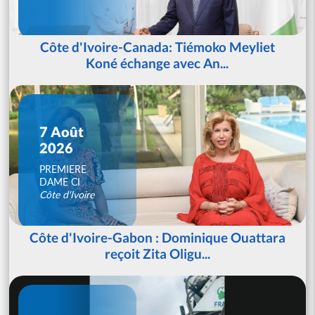
Côte d'Ivoire-Canada: Tiémoko Meyliet
Koné échange avec An...
7 Août
2026
PREMIERE
DAME CI
Côte d'Ivoire
Côte d'Ivoire-Gabon : Dominique Ouattara
reçoit Zita Oligu...