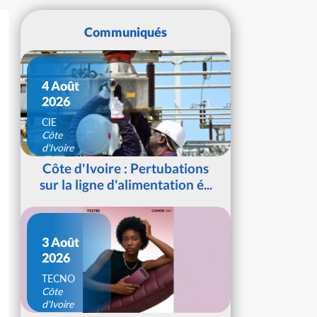
Communiqués
4 Août
2026
CIE
Côte
d'Ivoire
Côte d'Ivoire : Pertubations
sur la ligne d'alimentation é...
3 Août
2026
TECNO
Côte
d'Ivoire