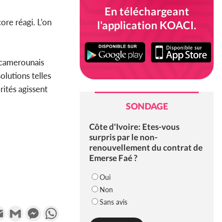
En téléchargeant
ore réagi. L’on
l'application KOACI.
s camerounais
olutions telles
rités agissent
SONDAGE
Côte d'Ivoire: Etes-vous
surpris par le non-
renouvellement du contrat de
Emerse Faé ?
Oui
Non
Sans avis
k
tter
Email
Gmail
Messenger
WhatsApp