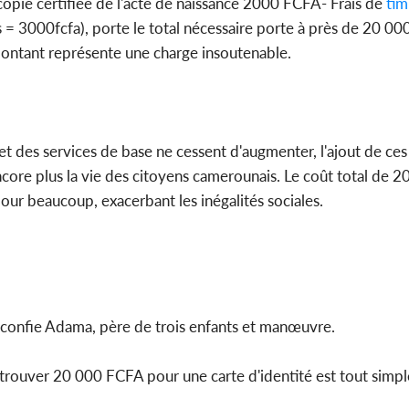
ocopie certifiée de l'acte de naissance 2000 FCFA- Frais de
tim
 3000fcfa), porte le total nécessaire porte à près de 20 000
Côte d'
ontant représente une charge insoutenable.
sanitaire
modernise
et des services de base ne cessent d'augmenter, l'ajout de ces 
re plus la vie des citoyens camerounais. Le coût total de 2
our beaucoup, exacerbant les inégalités sociales.
», confie Adama, père de trois enfants et manœuvre.
ne, trouver 20 000 FCFA pour une carte d'identité est tout sim