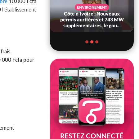
bre
10.000 Fcfa
SANTÉ
ENVIRONEMENT
 l’établissement
Ivoire : Réforme
Côte d'Ivoire : Nouveaux
, le gouvernement
permis aurifères et 743 MW
 ses structures...
supplémentaires, le gou...
frais
0 000 Fcfa pour
plement
RESTEZ CONNECTÉ