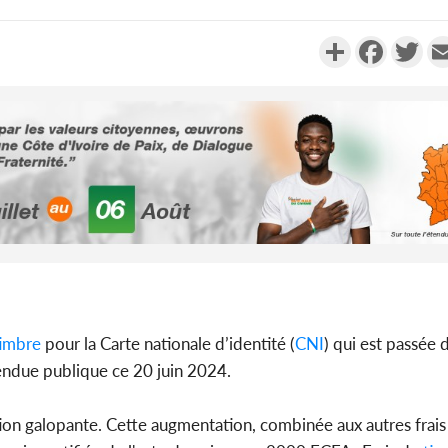
Partager
Faceboo
Twi
Côte d'Ivo
2026, 
battant de
Côte d'Ivo
timbre
pour la Carte nationale d’identité (
CNI
) qui est passée
socié
endue publique ce 20 juin 2024.
gouverneme
ion galopante. Cette augmentation, combinée aux autres frais 