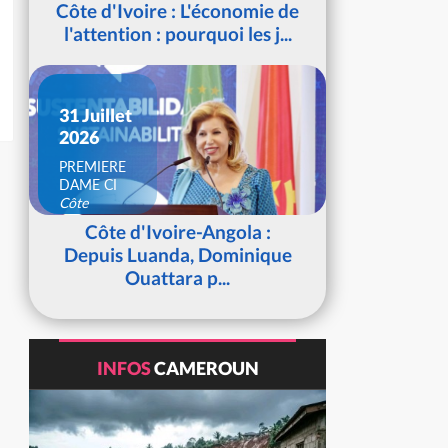
Côte d'Ivoire : L'économie de
l'attention : pourquoi les j...
31 Juillet
2026
PREMIERE
DAME CI
Côte
d'Ivoire
Côte d'Ivoire-Angola :
Depuis Luanda, Dominique
Ouattara p...
INFOS
CAMEROUN