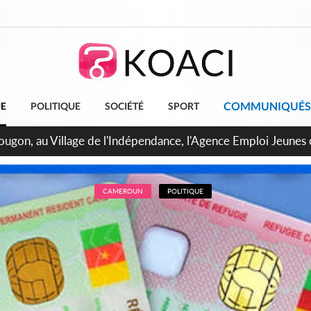
COMMUNIQUÉS
UE
POLITIQUE
SOCIÉTÉ
SPORT
 de Treichville, après la fronde, les agents contractuels obti
arriérés du SMIG 2023
CAMEROUN
POLITIQUE