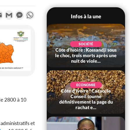
k
tter
Email
Gmail
Messenger
WhatsApp
Infos à la une
POLITIQUE
SOCIÉTÉ
ire : Indépendance
Côte d'Ivoire : Kossandji sous
Yopougon coeur
le choc, trois morts après une
 la célébration...
nuit de viole...
ECONOMIE
Côte d'Ivoire : Cacao, le
SOCIÉTÉ
ire : Réforme de la
Conseil tourne
 de 2800 à 10
té civile, le
définitivement la page du
nt valide six dé...
rachat e...
administratifs et