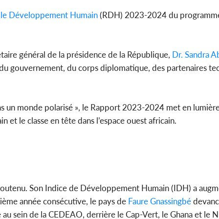
 le Développement Humain
(RDH) 2023-2024 du programme
Côte d'
sanitaire
modernise
aire général de la présidence de la République,
Dr. Sandra A
du gouvernement, du corps diplomatique, des partenaires te
dans un monde polarisé », le Rapport 2023-2024 met en lumièr
t le classe en tête dans l’espace ouest africain.
s soutenu. Son Indice de Développement Humain (IDH) a augm
ème année consécutive, le pays de
Faure Gnassingbé
devanc
 au sein de la CEDEAO, derrière le Cap-Vert, le Ghana et le Ni