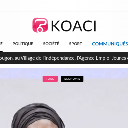
COMMUNIQUÉS
UE
POLITIQUE
SOCIÉTÉ
SPORT
 de Treichville, après la fronde, les agents contractuels obti
arriérés du SMIG 2023
TOGO
ECONOMIE