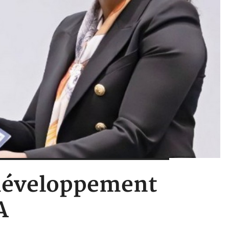
 développement
A