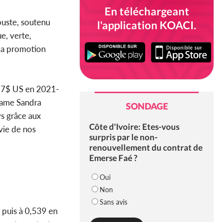
En téléchargeant
obuste, soutenu
l'application KOACI.
e, verte,
 la promotion
167$ US en 2021-
dame Sandra
SONDAGE
ys grâce aux
Côte d'Ivoire: Etes-vous
vie de nos
surpris par le non-
renouvellement du contrat de
Emerse Faé ?
Oui
Non
Sans avis
 puis à 0,539 en