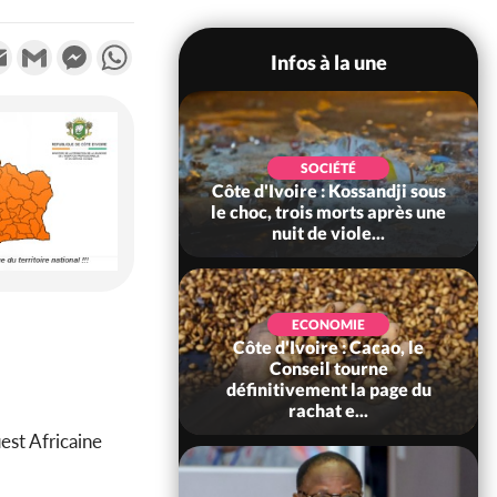
k
tter
Email
Gmail
Messenger
WhatsApp
Infos à la une
POLITIQUE
SOCIÉTÉ
ire : Indépendance
Côte d'Ivoire : Kossandji sous
Yopougon coeur
le choc, trois morts après une
 la célébration...
nuit de viole...
ECONOMIE
Côte d'Ivoire : Cacao, le
SOCIÉTÉ
ire : Réforme de la
Conseil tourne
té civile, le
définitivement la page du
nt valide six dé...
rachat e...
est Africaine