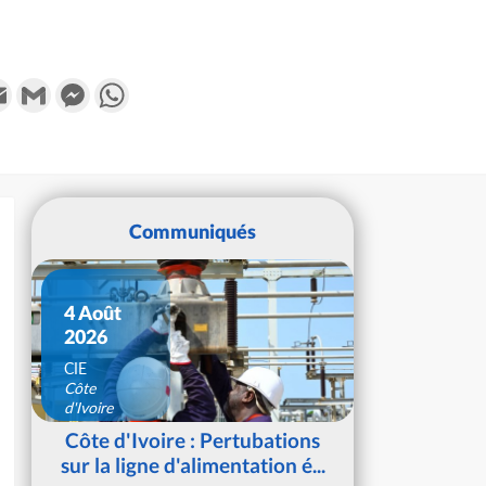
k
tter
Email
Gmail
Messenger
WhatsApp
Communiqués
4 Août
2026
CIE
Côte
d'Ivoire
Côte d'Ivoire : Pertubations
sur la ligne d'alimentation é...