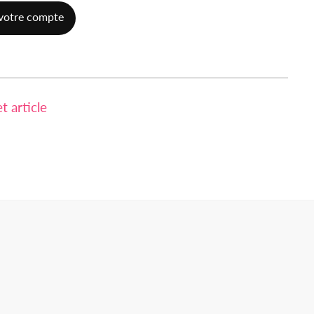
votre compte
 article