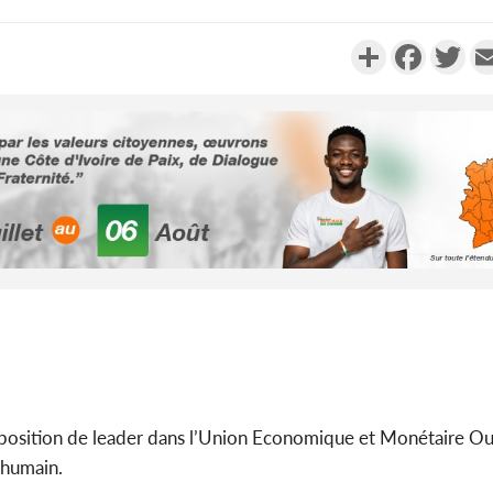
Partager
Faceboo
Twi
Côte d'Ivo
2026, 
battant de
Côte d'Ivo
socié
gouverneme
position de leader dans l’Union Economique et Monétaire Ou
 humain.