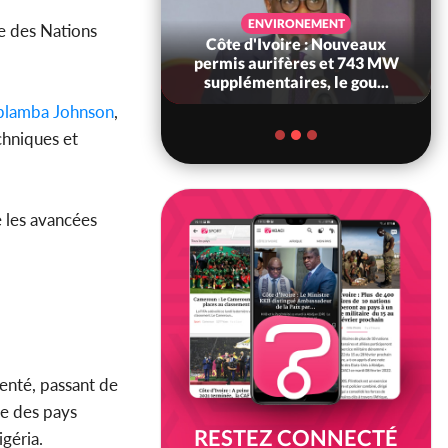
SANTÉ
ENVIRONEMENT
 des Nations
Ivoire : Réforme
Côte d'Ivoire : Nouveaux
, le gouvernement
permis aurifères et 743 MW
 ses structures...
supplémentaires, le gou...
blamba Johnson
,
chniques et
e les avancées
enté, passant de
e des pays
RESTEZ CONNECTÉ
géria.