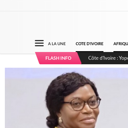
A LA UNE
COTE D'IVOIRE
AFRIQ
Côte d'Ivoire : CHU
FLASH INFO
direction sur les 