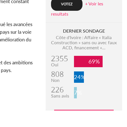
ment constant
+ Voir les
resultats
ué les avancées
DERNIER SONDAGE
ays sur la voie
Côte d'Ivoire : Affaire « Italia
amélioration du
Construction » sans ou avec faux
ACD, financement «...
2355
69%
et des ambitions
Oui
 pays.
808
24%
Non
226
7%
Sans avis