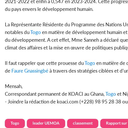
2021-2022 et enfin à 0,547 en 2023-2024. Cette progres
du pays envers le développement humain.
La Représentante Résidente du Programme des Nations Un
notables du
Togo
en matière de développement humain et ré
du développement. A cet effet, Mme Sanneh a déclaré que
climat des affaires et la mise en œuvre de politiques publi
Il faut rappeler que cette prouesse du
Togo
en matière de d
de
Faure Gnassingbé
à travers des stratégies ciblées et d
Mensah,
Correspondant permanent de KOACI au Ghana,
Togo
et Ni
- Joindre la rédaction de koaci.com (+228) 98 95 28 38 o
Togo
leader UEMOA
classement
Rapport sur