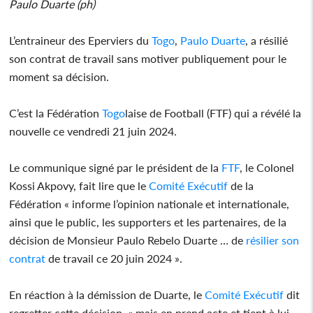
Paulo Duarte (ph)
L’entraineur des Eperviers du
Togo
,
Paulo Duarte
, a résilié
son contrat de travail sans motiver publiquement pour le
moment sa décision.
C’est la Fédération
Togo
laise de Football (FTF) qui a révélé la
nouvelle ce vendredi 21 juin 2024.
Le communique signé par le président de la
FTF
, le Colonel
Kossi Akpovy, fait lire que le
Comité Exécutif
de la
Fédération « informe l’opinion nationale et internationale,
ainsi que le public, les supporters et les partenaires, de la
décision de Monsieur Paulo Rebelo Duarte … de
résilier son
contrat
de travail ce 20 juin 2024 ».
En réaction à la démission de Duarte, le
Comité Exécutif
dit
regretter cette décision, « mais en prend acte et tient à lui