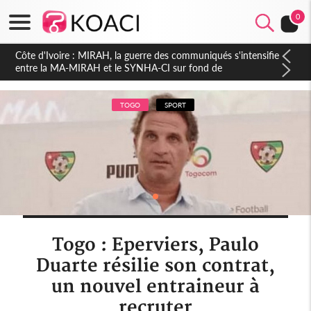
0
Côte d'Ivoire : Indépendance 2026, Thiam plaide pour un
environnement démocratique plus apaisé
TOGO
SPORT
Togo : Eperviers, Paulo
Duarte résilie son contrat,
un nouvel entraineur à
recruter