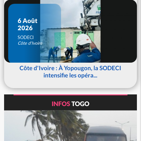
6 Août
2026
SODECI
Côte d'Ivoire
Côte d'Ivoire : À Yopougon, la SODECI
intensifie les opéra...
INFOS
TOGO