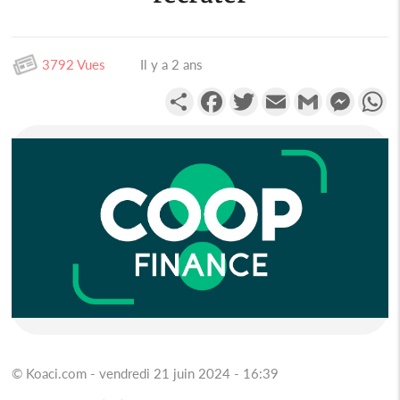
3792 Vues
Il y a 2 ans
Partager
Facebook
Twitter
Email
Gmail
Messen
W
© Koaci.com - vendredi 21 juin 2024 - 16:39