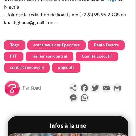
Nigeria
- Joindre la rédaction de koaci.com (+228) 98 95 28 38 ou
koaci.ghana@gmail.com –
Togo
entraineur des Eperviers
Paulo Duarte
FTF
résilier son contrat
Comité Exécutif
contrat renouvelé
objectifs
Partager
Facebook
Twitter
Email
Gmail
Par
Koaci
Messenger
WhatsApp
Infos à la une