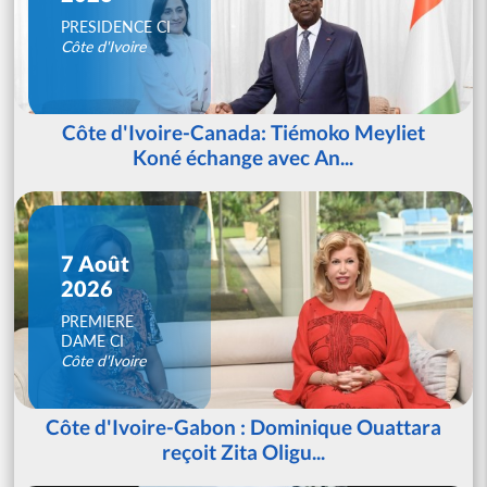
PRESIDENCE CI
Côte d'Ivoire
Côte d'Ivoire-Canada: Tiémoko Meyliet
Koné échange avec An...
7 Août
2026
PREMIERE
DAME CI
Côte d'Ivoire
Côte d'Ivoire-Gabon : Dominique Ouattara
reçoit Zita Oligu...