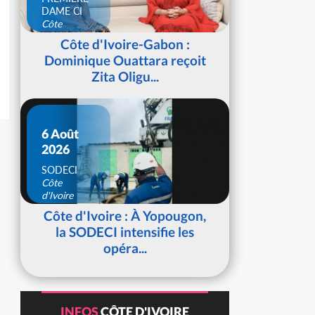
DAME CI
Côte
d'Ivoire
Côte d'Ivoire-Gabon :
Dominique Ouattara reçoit
Zita Oligu...
6 Août
2026
SODECI
Côte
d'Ivoire
Côte d'Ivoire : À Yopougon,
la SODECI intensifie les
opéra...
INFOS
CÔTE D'IVOIRE