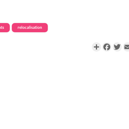
ts
relocalisation
Partager
Faceboo
Twi