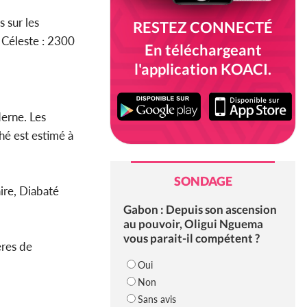
 sur les
RESTEZ CONNECTÉ
Céleste : 2300
En téléchargeant
l'application KOACI.
derne. Les
hé est estimé à
SONDAGE
ire, Diabaté
Gabon : Depuis son ascension
au pouvoir, Oligui Nguema
vous parait-il compétent ?
ères de
Oui
Non
Sans avis