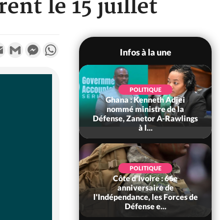
nt le 15 juillet
k
tter
Email
Gmail
Messenger
WhatsApp
Infos à la une
POLITIQUE
Ghana : Kenneth Adjei
SOCIÉTÉ
ire : Indépendance
nommé ministre de la
Béréby, le Sous-
Défense, Zanetor A-Rawlings
xhorte les pop...
à l...
SOCIÉTÉ
POLITIQUE
Ivoire : Rentrée
Côte d'Ivoire : 66e
re 2026-2027,
anniversaire de
tion sans frais au
l'Indépendance, les Forces de
Pré...
Défense e...