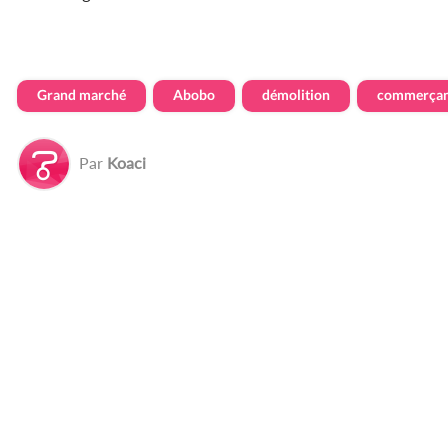
Grand marché
Abobo
démolition
commerçan
Par
Koaci