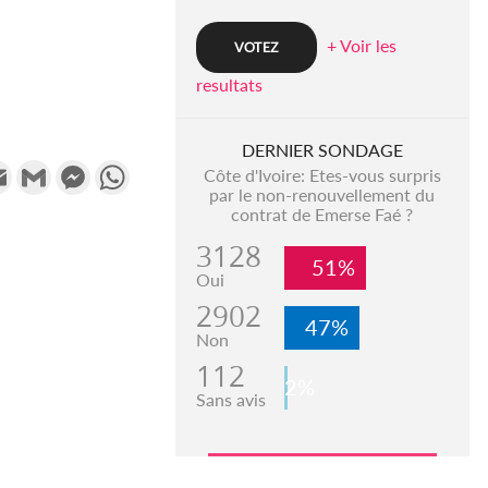
+ Voir les
resultats
DERNIER SONDAGE
k
tter
Email
Gmail
Messenger
WhatsApp
Côte d'Ivoire: Etes-vous surpris
par le non-renouvellement du
contrat de Emerse Faé ?
3128
51%
Oui
2902
47%
Non
112
2%
Sans avis