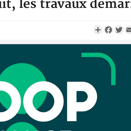
it, les travaux démarre
Partager
Faceboo
Twi
Côte d'Ivo
à Grand-
Préfet e
Côte d'
Scolai
l'inscrip