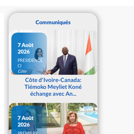
Communiqués
7 Août
2026
PRESIDENCE
CI
Côte
d'Ivoire
Côte d'Ivoire-Canada:
Tiémoko Meyliet Koné
échange avec An...
7 Août
2026
PREMIERE