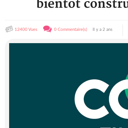
bientôt constru
12400 Vues
0 Commentaire(s)
Il y a 2 ans