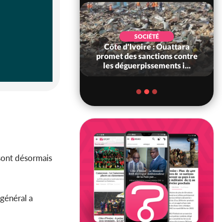
POLITIQUE
SOCIÉTÉ
'ancien président
Côte d'Ivoire : Ouattara
on élu à la tête du
promet des sanctions contre
Sénat
les déguerpissements i...
sont désormais
général a