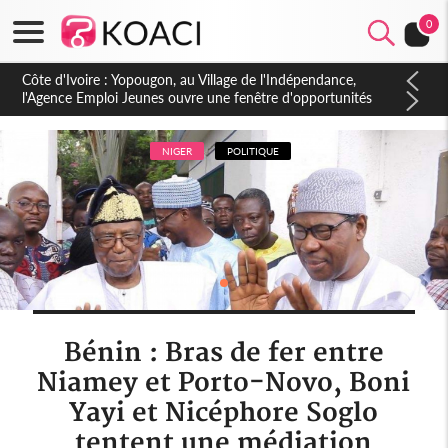
0
Côte d'Ivoire : CHU de Treichville, après la fronde, les agents
contractuels obtiennent un accord avec la direction sur les
arriérés du SMIG 2023
NIGER
POLITIQUE
Bénin : Bras de fer entre
Niamey et Porto-Novo, Boni
Yayi et Nicéphore Soglo
tentent une médiation