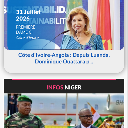
31 Juillet
2026
PREMIERE
DAME CI
Côte d'Ivoire
Côte d'Ivoire-Angola : Depuis Luanda,
Dominique Ouattara p...
INFOS
NIGER