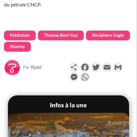
du pétrole CNCP.
Médiation
Thomas Boni Yayi
Nicéphore Soglo
Niamey
Partager
Facebook
Twitter
Email
Gmail
Par
Koaci
Messenger
WhatsApp
Infos à la une