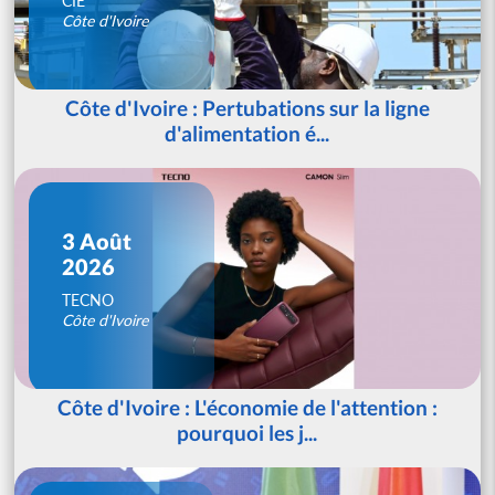
CIE
Côte d'Ivoire
Côte d'Ivoire : Pertubations sur la ligne
d'alimentation é...
3 Août
2026
TECNO
Côte d'Ivoire
Côte d'Ivoire : L'économie de l'attention :
pourquoi les j...