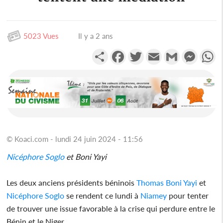
5023 Vues
Il y a 2 ans
Partager
Facebook
Twitter
Email
Gmail
Messen
W
© Koaci.com - lundi 24 juin 2024 - 11:56
Nicéphore Soglo
et Boni Yayi
Les deux anciens présidents béninois
Thomas Boni Yayi
et
Nicéphore Soglo
se rendent ce lundi à
Niamey
pour tenter
de trouver une issue favorable à la crise qui perdure entre le
Bénin et le Niger.