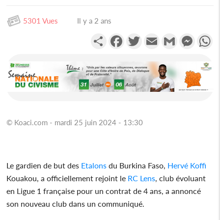
5301 Vues
Il y a 2 ans
Partager
Facebook
Twitter
Email
Gmail
Messen
W
© Koaci.com - mardi 25 juin 2024 - 13:30
Le gardien de but des
Etalons
du Burkina Faso,
Hervé Koffi
Kouakou, a officiellement rejoint le
RC Lens
, club évoluant
en Ligue 1 française pour un contrat de 4 ans, a annoncé
son nouveau club dans un communiqué.