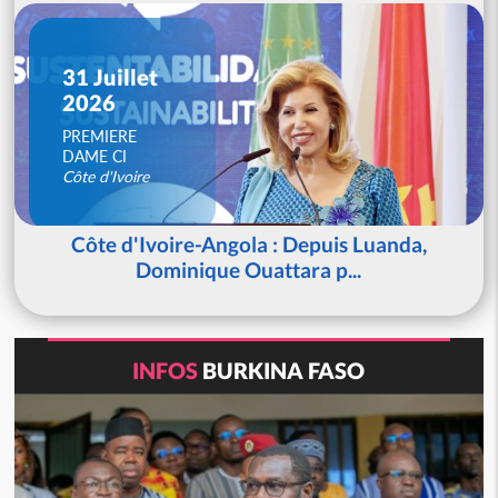
31 Juillet
2026
PREMIERE
DAME CI
Côte d'Ivoire
Côte d'Ivoire-Angola : Depuis Luanda,
Dominique Ouattara p...
INFOS
BURKINA FASO