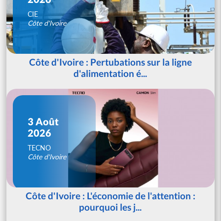
CIE
Côte d'Ivoire
Côte d'Ivoire : Pertubations sur la ligne
d'alimentation é...
3 Août
2026
TECNO
Côte d'Ivoire
Côte d'Ivoire : L'économie de l'attention :
pourquoi les j...