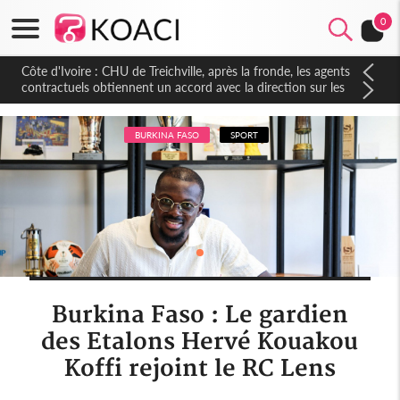
0
Côte d'Ivoire : CHU de Treichville, après la fronde, les agents
contractuels obtiennent un accord avec la direction sur les
arriérés du SMIG 2023
BURKINA FASO
SPORT
Burkina Faso : Le gardien
des Etalons Hervé Kouakou
Koffi rejoint le RC Lens