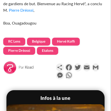
de gardiens de but. Bienvenue au Racing Hervé", a conclu
M.
Pierre Dréossi
,
Boa, Ouagadougou
RC Lens
Belgique
Hervé Koffi
Pierre Dréossi
Etalons
Partager
Facebook
Twitter
Email
Gmail
Par
Koaci
Messenger
WhatsApp
Infos à la une