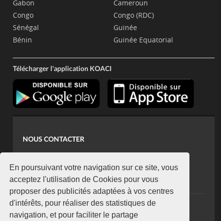
Gabon
Cameroun
Congo
Congo (RDC)
Sénégal
Guinée
Bénin
Guinée Equatorial
Télécharger l'application KOACI
NOUS CONTACTER
contact@koaci.com
koaci@yahoo.fr
En poursuivant votre navigation sur ce site, vous
+225 07 08 85 52 93
acceptez l'utilisation de Cookies pour vous
proposer des publicités adaptées à vos centres
d'intérêts, pour réaliser des statistiques de
NEWSLETTER
navigation, et pour faciliter le partage