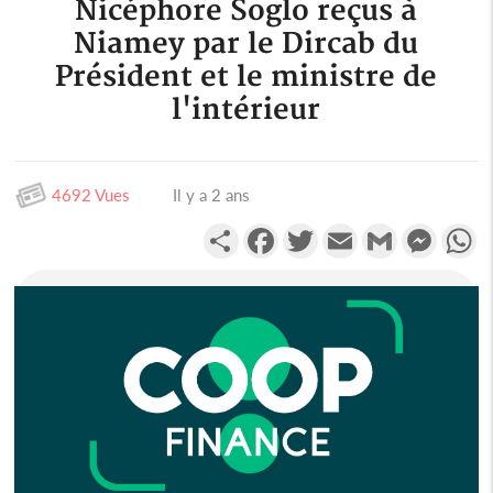
Nicéphore Soglo reçus à
Niamey par le Dircab du
Président et le ministre de
l'intérieur
4692 Vues
Il y a 2 ans
Partager
Facebook
Twitter
Email
Gmail
Messen
W