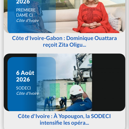
2026
PREMIERE
DAME CI
Côte d'Ivoire
Côte d'Ivoire-Gabon : Dominique Ouattara
reçoit Zita Oligu...
6 Août
2026
SODECI
Côte d'Ivoire
Côte d'Ivoire : À Yopougon, la SODECI
intensifie les opéra...