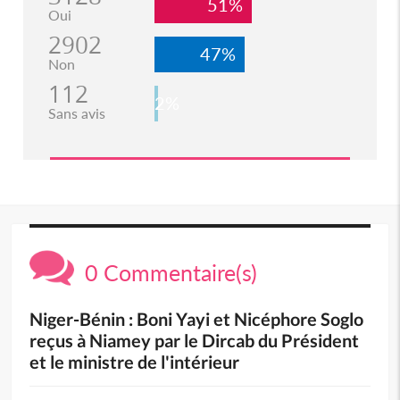
51%
Oui
2902
47%
Non
112
2%
Sans avis
0 Commentaire(s)
Niger-Bénin : Boni Yayi et Nicéphore Soglo
reçus à Niamey par le Dircab du Président
et le ministre de l'intérieur