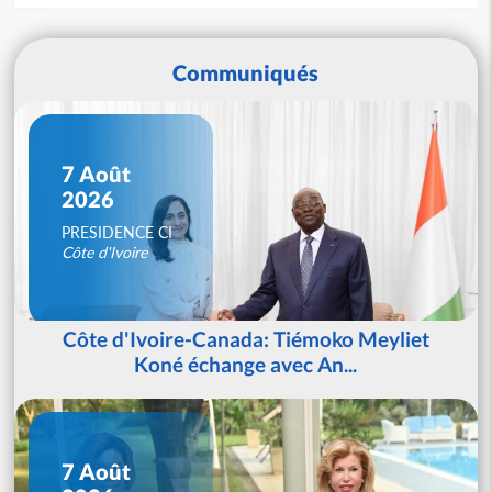
Communiqués
7 Août
2026
PRESIDENCE CI
Côte d'Ivoire
Côte d'Ivoire-Canada: Tiémoko Meyliet
Koné échange avec An...
7 Août