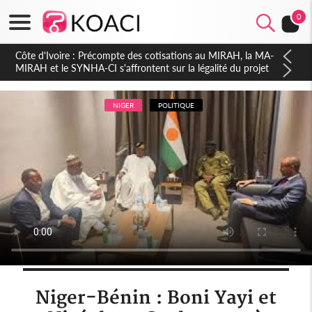
0
Côte d'Ivoire : Indépendance 2026, Thiam plaide pour un
environnement démocratique plus apaisé
NIGER
POLITIQUE
Niger-Bénin : Boni Yayi et