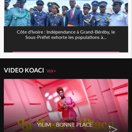
Côte d'Ivoire : Indépendance à Grand-Béréby, le
Sous-Préfet exhorte les populations à...
VIDEO KOACI
Voir+
RAP IVOIRE
PLACE
RENARD BARAKISSA - 
CHAT