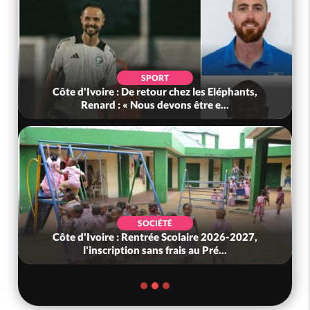
SPORT
POL
 : De retour chez les Eléphants,
Bénin : L'ancien prési
 : « Nous devons être e...
tête 
SOCIÉTÉ
POL
e : Rentrée Scolaire 2026-2027,
Ghana : Kenneth Adj
ription sans frais au Pré...
Défense, Zaneto