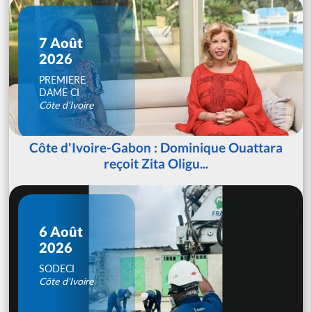
7 Août
2026
PREMIERE
DAME CI
Côte d'Ivoire
Côte d'Ivoire-Gabon : Dominique Ouattara
reçoit Zita Oligu...
6 Août
2026
SODECI
Côte d'Ivoire