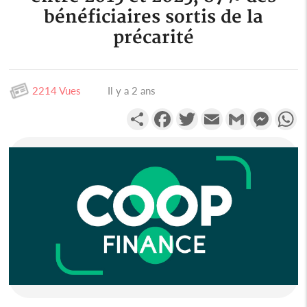
bénéficiaires sortis de la
précarité
2214 Vues
Il y a 2 ans
Partager
Facebook
Twitter
Email
Gmail
Messen
W