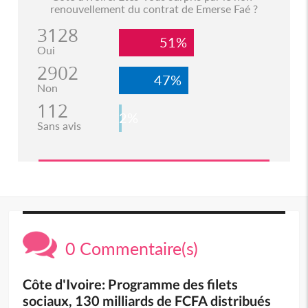
renouvellement du contrat de Emerse Faé ?
3128
51%
Oui
2902
47%
Non
112
2%
Sans avis
0 Commentaire(s)
Côte d'Ivoire: Programme des filets
sociaux, 130 milliards de FCFA distribués