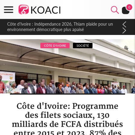
0
Côte d'Ivoire : Indépendance 2026, Thiam plaide pour un
environnement démocratique plus apaisé
CÔTE D'IVOIRE
SOCIÉTÉ
Côte d'Ivoire: Programme
des filets sociaux, 130
milliards de FCFA distribués
entre 2015 et 2023, 87% des