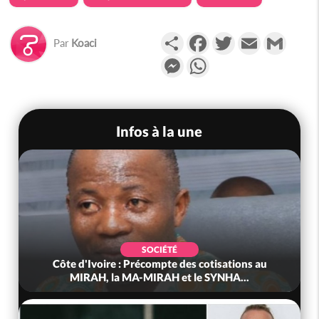
Partager
Facebook
Twitter
Email
Gmail
Par
Koaci
Messenger
WhatsApp
Infos à la une
SOCIÉTÉ
SO
e : Précompte des cotisations au
Côte d'Ivoire : Indé
a MA-MIRAH et le SYNHA...
le Sous-Préfet