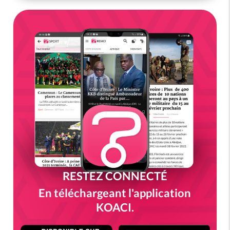
RESTEZ CONNECTÉ
En téléchargeant l'application
KOACI.