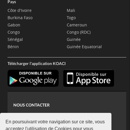
Pays
Côte d'Ivoire
Mali
Burkina Faso
Togo
Gabon
Cameroun
Congo
Congo (RDC)
Sénégal
Guinée
Bénin
Guinée Equatorial
Télécharger l'application KOACI
NOUS CONTACTER
contact@koaci.com
koaci@yahoo.fr
En poursuivant votre navigation sur ce site, vous
+225 07 08 85 52 93
acceptez l'utilisation de Cookies pour vous