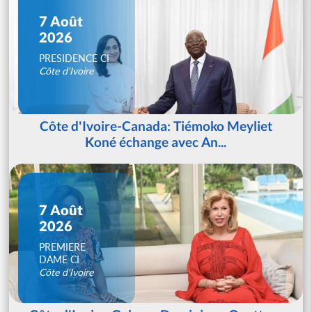
7 Août
2026
PRESIDENCE CI
Côte d'Ivoire
Côte d'Ivoire-Canada: Tiémoko Meyliet
Koné échange avec An...
7 Août
2026
PREMIERE
DAME CI
Côte d'Ivoire