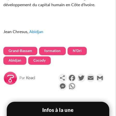
développement du capital humain en Côte d'Ivoire.
Jean Chresus,
Abidjan
Grand-Bassam
formation
N'Dri
Abidjan
Cocody
Partager
Facebook
Twitter
Email
Gmail
Par
Koaci
Messenger
WhatsApp
Infos à la une