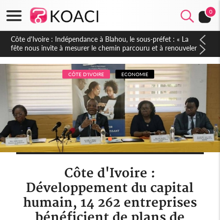
0
Côte d'Ivoire : Indépendance à Blahou, le sous-préfet : « La
fête nous invite à mesurer le chemin parcouru et à renouveler
notre engagement collectif en faveur du développement »
CÔTE D'IVOIRE
ECONOMIE
Côte d'Ivoire :
Développement du capital
humain, 14 262 entreprises
bénéficient de plans de