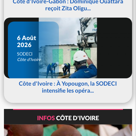
Côte d'Ivoire-Gabon : Dominique Ouattara
reçoit Zita Oligu...
6 Août
2026
SODECI
Côte d'Ivoire
Côte d'Ivoire : À Yopougon, la SODECI
intensifie les opéra...
INFOS
CÔTE D'IVOIRE