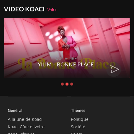
VIDEO KOACI
Voir+
RAP IVOIRE
RENARD BARAKISSA - DOS DE
CHAT
Général
Thèmes
A la une de Koaci
Politique
Koaci Côte d'Ivoire
Société