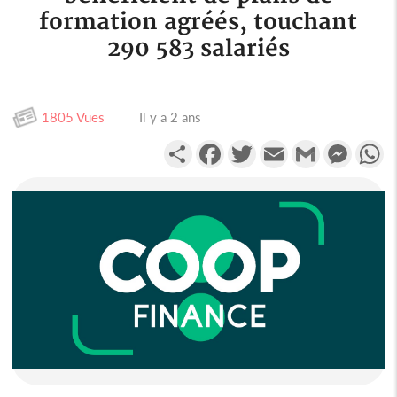
formation agréés, touchant
290 583 salariés
1805 Vues
Il y a 2 ans
Partager
Facebook
Twitter
Email
Gmail
Messen
W