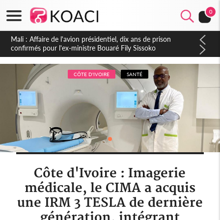
0
Nigeria : Le Togo et le Cameroun principaux acheteurs des
produits de la raffinerie Dangote en juillet
CÔTE D'IVOIRE
SANTÉ
Côte d'Ivoire : Imagerie
médicale, le CIMA a acquis
une IRM 3 TESLA de dernière
génération, intégrant