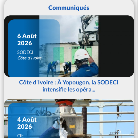
Communiqués
6 Août
2026
SODECI
Côte d'Ivoire
Côte d'Ivoire : À Yopougon, la SODECI
intensifie les opéra...
4 Août
2026
CIE