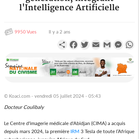
l'Intelligence Artificielle
9950 Vues
Il y a 2 ans
Partager
Facebook
Twitter
Email
Gmail
Messen
W
© Koaci.com - vendredi 05 juillet 2024 - 05:43
Docteur Coulibaly
Le Centre d'imagerie médicale d'Abidjan (CIMA) a acquis
depuis mars 2024, la première
IRM
3 Tesla de toute l’Afrique