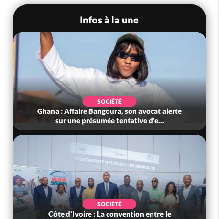
Infos à la une
SOCIÉTÉ
vocat alerte
Nigeria : Le Togo et le Cameroun princi
 d'e...
acheteurs des produits de la r...
SOCIÉTÉ
 entre le
Côte d'Ivoire : Peste porcine africaine,