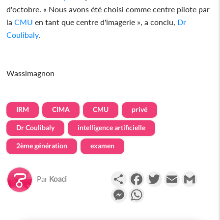
d'octobre. « Nous avons été choisi comme centre pilote par
la
CMU
en tant que centre d'imagerie », a conclu,
Dr
Coulibaly
.
Wassimagnon
IRM
CIMA
CMU
privé
Dr Coulibaly
intelligence artificielle
2ème génération
examen
Partager
Facebook
Twitter
Email
Gmail
Par
Koaci
Messenger
WhatsApp