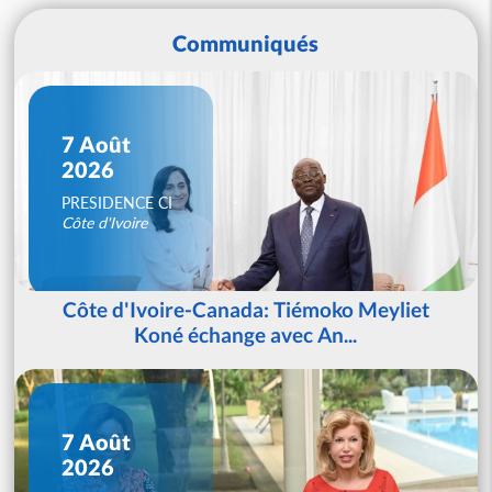
Communiqués
7 Août
2026
PRESIDENCE CI
Côte d'Ivoire
Côte d'Ivoire-Canada: Tiémoko Meyliet
Koné échange avec An...
7 Août
2026