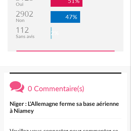
51%
Oui
2902
47%
Non
112
2%
Sans avis
0 Commentaire(s)
Niger : L'Allemagne ferme sa base aérienne
à Niamey
Veuillez vous connecter pour commenter ce