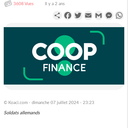
3608 Vues
Il y a 2 ans
Partager
Facebook
Twitter
Email
Gmail
Messen
W
© Koaci.com - dimanche 07 juillet 2024 - 23:23
Soldats allemands