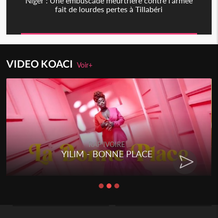
Niger : Une embuscade meurtrière contre l'armée
fait de lourdes pertes à Tillabéri
VIDEO KOACI
Voir+
RAP IVOIRE
YILIM - BONNE PLACE