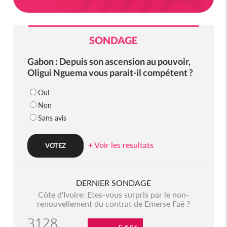
SONDAGE
Gabon : Depuis son ascension au pouvoir,
Oligui Nguema vous parait-il compétent ?
Oui
Non
Sans avis
+ Voir les resultats
DERNIER SONDAGE
Côte d'Ivoire: Etes-vous surpris par le non-
renouvellement du contrat de Emerse Faé ?
3128