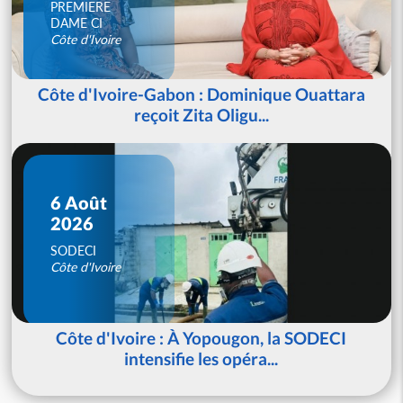
PREMIERE
DAME CI
Côte d'Ivoire
Côte d'Ivoire-Gabon : Dominique Ouattara
reçoit Zita Oligu...
6 Août
2026
SODECI
Côte d'Ivoire
Côte d'Ivoire : À Yopougon, la SODECI
intensifie les opéra...