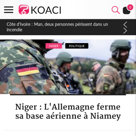
0
Côte d'Ivoire : Séileu, la célébration de la fête nationale
transformée en vaste campagne contre les produits
dépigmentants dangereux
NIGER
POLITIQUE
Niger : L'Allemagne ferme
sa base aérienne à Niamey