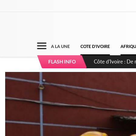
A LA UNE
COTE D'IVOIRE
AFRIQ
Côte d'Ivoire : 66e
FLASH INFO
puissance et réaff