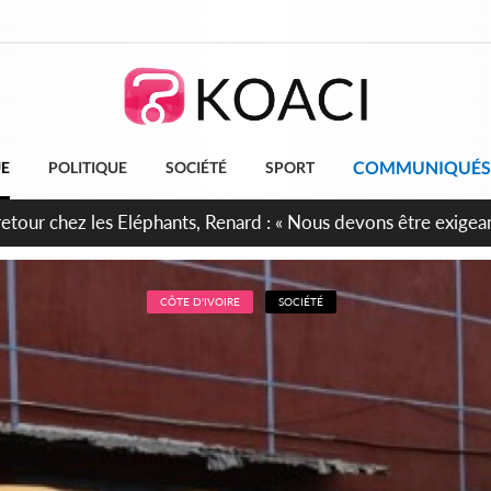
COMMUNIQUÉS
UE
POLITIQUE
SOCIÉTÉ
SPORT
 anniversaire de l'Indépendance, les Forces de Défense et de S
irment leur engagement envers la Nation
CÔTE D'IVOIRE
SOCIÉTÉ