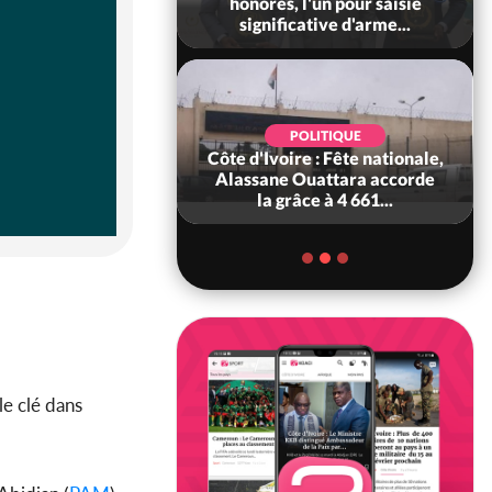
 sanctions contre
honorés, l'un pour saisie
erpissements i...
significative d'arme...
POLITIQUE
POLITIQUE
 Décès à 86 ans de
Côte d'Ivoire : Fête nationale,
rou Sanda pilier
Alassane Ouattara accorde
il constituti...
la grâce à 4 661...
le clé dans