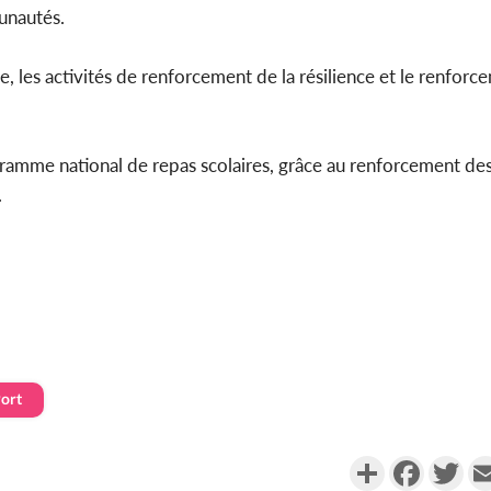
munautés.
, les activités de renforcement de la résilience et le renforc
gramme national de repas scolaires, grâce au renforcement de
.
ort
Partager
Faceboo
Twi