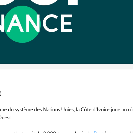
promet des
les dégu
Cameroun :
BAH Ouma
du conse
)
sme du système des Nations Unies, la Côte d’Ivoire joue un rô
Ouest.