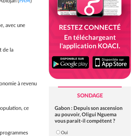
bidjan (
PAM
)
ie, avec une
RESTEZ CONNECTÉ
En téléchargeant
l'application KOACI.
t de la
conomie à revenu
SONDAGE
Gabon : Depuis son ascension
opulation, ce
au pouvoir, Oligui Nguema
vous parait-il compétent ?
es programmes
Oui