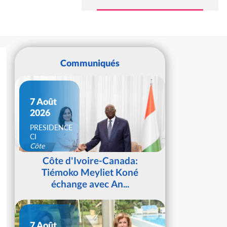
Communiqués
7 Août
2026
PRESIDENCE
CI
Côte
d'Ivoire
Côte d'Ivoire-Canada:
Tiémoko Meyliet Koné
échange avec An...
7 Août