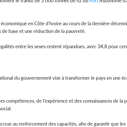
 moment le transit de 3 000 tonnes de riz du
Port
Autonome d'A
nce économique en Côte d'Ivoire au cours de la dernière décenn
x de base et une réduction de la pauvreté.
inégalités entre les sexes restent répandues, avec 34,8 pour cen
ational du gouvernement vise à transformer le pays en une é
des compétences, de l'expérience et des connaissances de la p
ocial.
ccrue au renforcement des capacités, afin de garantir que l