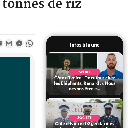
 tonnes de riz
k
tter
Email
Gmail
Messenger
WhatsApp
Infos à la une
POLITIQUE
d'Ivoire : 66e
SPORT
versaire de
Côte d'Ivoire : De retour chez
ance, les Forces de
les Eléphants, Renard : « Nous
fense e...
devons être e...
SOCIÉTÉ
SOCIÉTÉ
voire : Ouattara
Côte d'Ivoire : 02 gendarmes