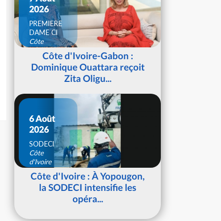
2026
PREMIERE
DAME CI
Côte
d'Ivoire
Côte d'Ivoire-Gabon :
Dominique Ouattara reçoit
Zita Oligu...
6 Août
2026
SODECI
Côte
d'Ivoire
Côte d'Ivoire : À Yopougon,
la SODECI intensifie les
opéra...