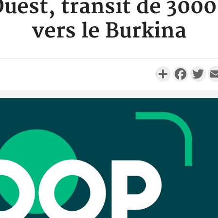
Ouest, transit de 3000
vers le Burkina
Partager
Faceboo
Twi
Côte 
anni
l'Indépend
Dé
Côte d'I