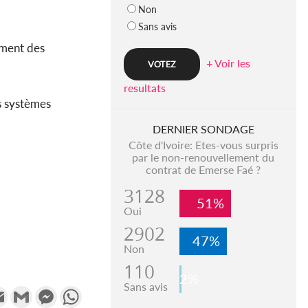
Non
Sans avis
ement des
+ Voir les
resultats
s systèmes
DERNIER SONDAGE
Côte d'Ivoire: Etes-vous surpris
par le non-renouvellement du
contrat de Emerse Faé ?
3128
51%
Oui
2902
47%
Non
110
2%
Sans avis
k
tter
Email
Gmail
Messenger
WhatsApp