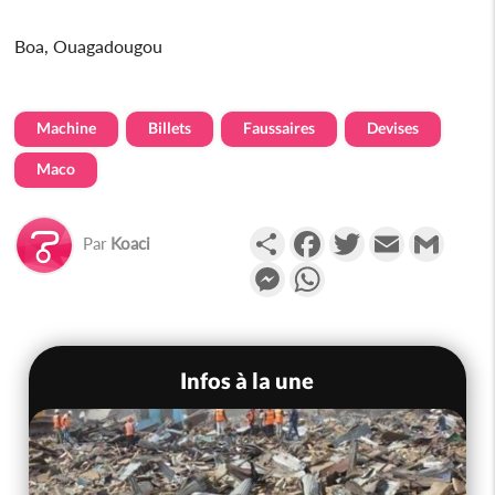
Boa, Ouagadougou
Machine
Billets
Faussaires
Devises
Maco
Partager
Facebook
Twitter
Email
Gmail
Par
Koaci
Messenger
WhatsApp
Infos à la une