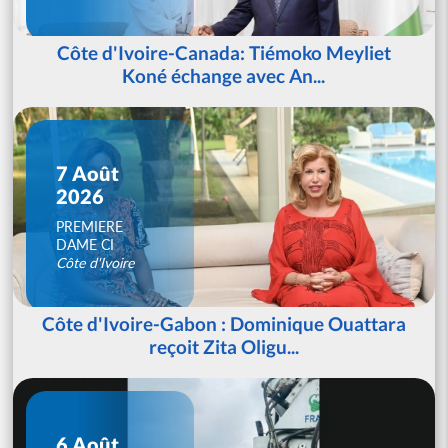
Côte d'Ivoire-Canada: Tiémoko Meyliet
Koné échange avec An...
7 Août
2026
PREMIERE
DAME CI
Côte d'Ivoire
Côte d'Ivoire-Gabon : Dominique Ouattara
reçoit Zita Oligu...
6 Août