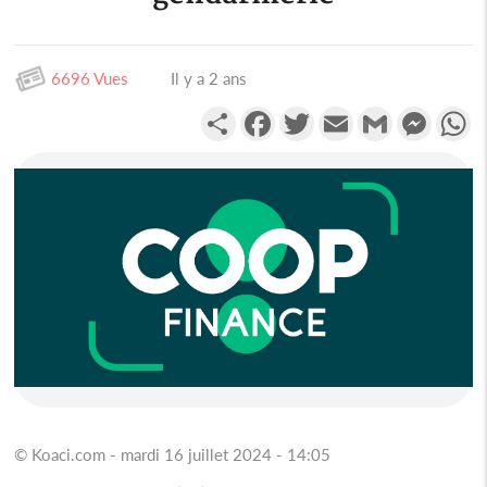
6696 Vues
Il y a 2 ans
Partager
Facebook
Twitter
Email
Gmail
Messen
W
© Koaci.com - mardi 16 juillet 2024 - 14:05