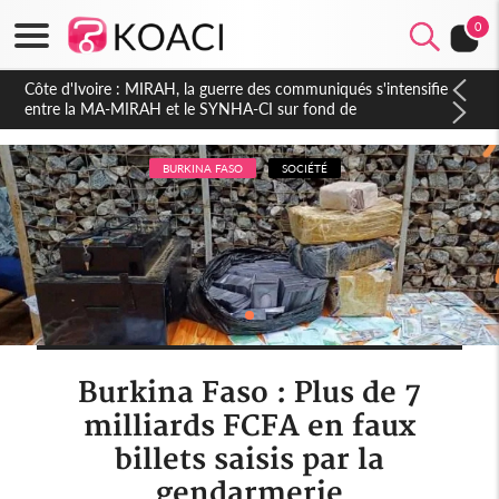
0
Côte d'Ivoire : Indépendance 2026, Thiam plaide pour un
environnement démocratique plus apaisé
BURKINA FASO
SOCIÉTÉ
Burkina Faso : Plus de 7
milliards FCFA en faux
billets saisis par la
gendarmerie