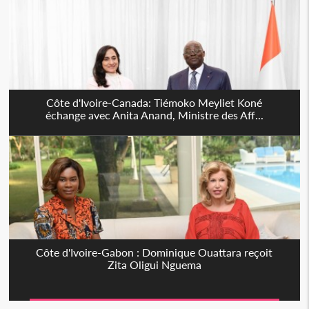
Côte d'Ivoire-Canada: Tiémoko Meyliet Koné
échange avec Anita Anand, Ministre des Aff...
Côte d'Ivoire-Gabon : Dominique Ouattara reçoit
Zita Oligui Nguema