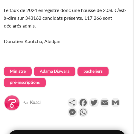
Le taux de 2024 enregistre donc une hausse de 2.08. C’est-
à-dire sur 343162 candidats présents, 117 266 sont
déclarés admis.
Donatien Kautcha, Abidjan
Ministre
Adama Diawara
bacheliers
pré-inscriptions
Partager
Facebook
Twitter
Email
Gmail
Par
Koaci
Messenger
WhatsApp