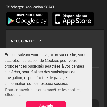
Télécharger l'application KOACI
NOUS CONTACTER
contact@koaci.com
koaci@yahoo.fr
En poursuivant votre navigation sur ce site, vous
+225 07 08 85 52 93
acceptez l'utilisation de Cookies pour vous
proposer des publicités adaptées à vos centres
d'intérêts, pour réaliser des statistiques de
NEWSLETTER
navigation, et pour faciliter le partage
Restez connecté via notre newsletter
d'information sur les réseaux sociaux.
S'abonner
Pour en savoir plus et paramétrer les cookies,
Se désabonner
cliquer ici
J'accepte