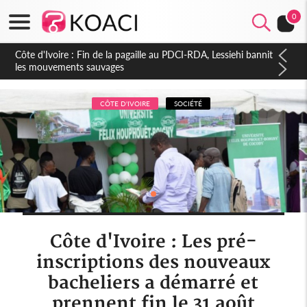
0
Côte d'Ivoire : Ouattara promet des sanctions contre les
déguerpissements illégaux
CÔTE D'IVOIRE
SOCIÉTÉ
Côte d'Ivoire : Les pré-
inscriptions des nouveaux
bacheliers a démarré et
prennent fin le 31 août