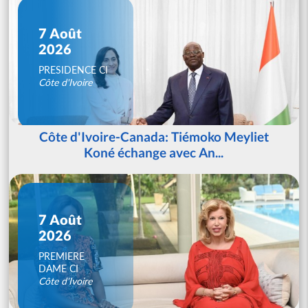
7 Août
2026
PRESIDENCE CI
Côte d'Ivoire
Côte d'Ivoire-Canada: Tiémoko Meyliet
Koné échange avec An...
7 Août
2026
PREMIERE
DAME CI
Côte d'Ivoire