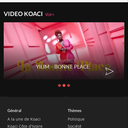
VIDEO KOACI
Voir+
RAP IVOIRE
YILIM - BONNE PLACE
Général
Thèmes
A la une de Koaci
Politique
Koaci Côte d'Ivoire
Société