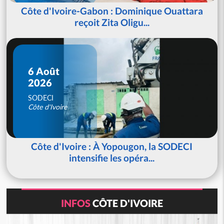
Côte d'Ivoire-Gabon : Dominique Ouattara
reçoit Zita Oligu...
6 Août
2026
SODECI
Côte d'Ivoire
Côte d'Ivoire : À Yopougon, la SODECI
intensifie les opéra...
INFOS
CÔTE D'IVOIRE