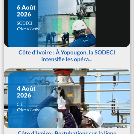
6 Août
2026
SODECI
Côte d'Ivoire
Côte d'Ivoire : À Yopougon, la SODECI
intensifie les opéra...
4 Août
2026
CIE
Côte d'Ivoire
Côte d'Ivoire : Pertubations sur la ligne