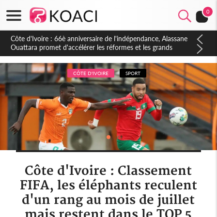
0
Côte d'Ivoire : À Abidjan, Amadou Oury Bah admire le modèle
ivoirien et veut s'en inspirer pour accélérer le développement
de la Guinée
CÔTE D'IVOIRE
SPORT
Côte d'Ivoire : Classement
FIFA, les éléphants reculent
d'un rang au mois de juillet
mais restent dans le TOP 5