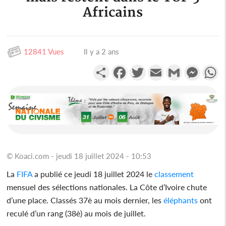
Africains
12841 Vues
Il y a 2 ans
Partager
Facebook
Twitter
Email
Gmail
Messen
W
© Koaci.com - jeudi 18 juillet 2024 - 10:53
La
FIFA
a publié ce jeudi 18 juillet 2024 le
classement
mensuel des sélections nationales. La Côte d’Ivoire chute
d’une place. Classés 37è au mois dernier, les
éléphants
ont
reculé d’un rang (38è) au mois de juillet.