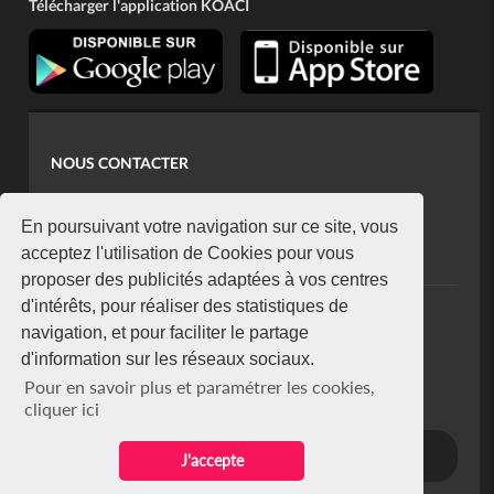
Télécharger l'application KOACI
NOUS CONTACTER
contact@koaci.com
koaci@yahoo.fr
En poursuivant votre navigation sur ce site, vous
+225 07 08 85 52 93
acceptez l'utilisation de Cookies pour vous
proposer des publicités adaptées à vos centres
d'intérêts, pour réaliser des statistiques de
NEWSLETTER
navigation, et pour faciliter le partage
Restez connecté via notre newsletter
d'information sur les réseaux sociaux.
S'abonner
Pour en savoir plus et paramétrer les cookies,
Se désabonner
cliquer ici
J'accepte