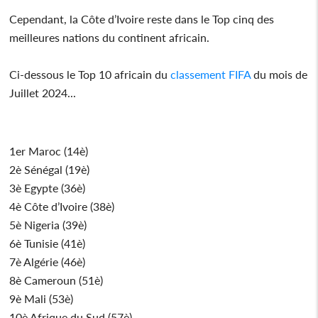
Cependant, la Côte d’Ivoire reste dans le Top cinq des
meilleures nations du continent africain.
Ci-dessous le Top 10 africain du
classement
FIFA
du mois de
Juillet 2024...
1er Maroc (14è)
2è Sénégal (19è)
3è Egypte (36è)
4è Côte d’Ivoire (38è)
5è Nigeria (39è)
6è Tunisie (41è)
7è Algérie (46è)
8è Cameroun (51è)
9è Mali (53è)
10è Afrique du Sud (57è)