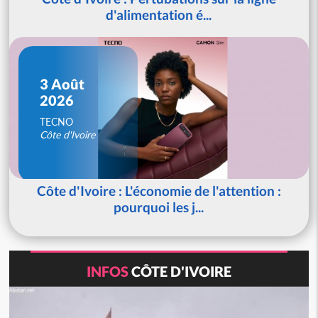
d'alimentation é...
3 Août
2026
TECNO
Côte d'Ivoire
Côte d'Ivoire : L'économie de l'attention :
pourquoi les j...
INFOS
CÔTE D'IVOIRE