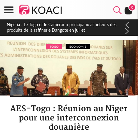
0
Côte d'Ivoire : Seconde période légale des ventes soldes du
10 au 31 août 2026
TOGO
ECONOMIE
AES-Togo : Réunion au Niger
pour une interconnexion
douanière