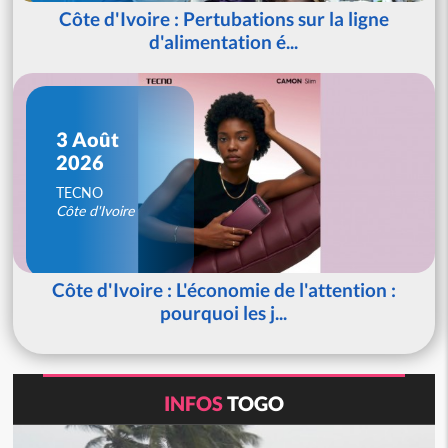
Côte d'Ivoire : Pertubations sur la ligne
d'alimentation é...
3 Août
2026
TECNO
Côte d'Ivoire
Côte d'Ivoire : L'économie de l'attention :
pourquoi les j...
INFOS
TOGO