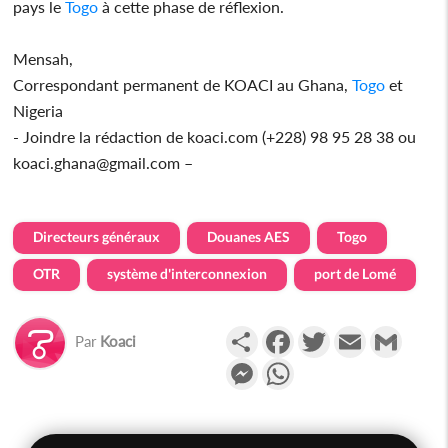
pays le
Togo
à cette phase de réflexion.
Mensah,
Correspondant permanent de KOACI au Ghana,
Togo
et
Nigeria
- Joindre la rédaction de koaci.com (+228) 98 95 28 38 ou
koaci.ghana@gmail.com –
Directeurs généraux
Douanes AES
Togo
OTR
système d'interconnexion
port de Lomé
Partager
Facebook
Twitter
Email
Gmail
Par
Koaci
Messenger
WhatsApp