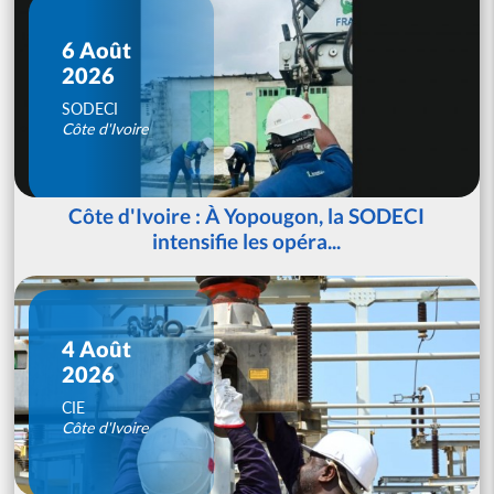
6 Août
2026
SODECI
Côte d'Ivoire
Côte d'Ivoire : À Yopougon, la SODECI
intensifie les opéra...
4 Août
2026
CIE
Côte d'Ivoire