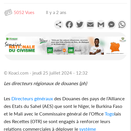
5052 Vues
Il y a 2 ans
Partager
Facebook
Twitter
Email
Gmail
Messen
W
© Koaci.com - jeudi 25 juillet 2024 - 12:32
Les directeurs régionaux de douanes (ph)
Les
Directeurs généraux
des Douanes des pays de l’Alliance
des Etats du Sahel (AES) que sont le Niger, le Burkina Faso
et le Mali avec le Commissaire général de l’Office
Togo
lais
des Recettes (OTR) se sont engagés à renforcer leurs
relations commerciales à déployer le
système