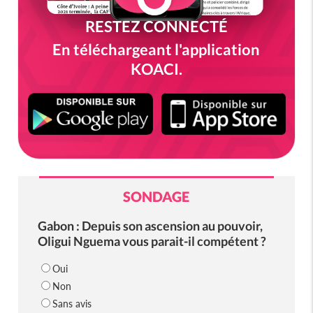
RESTEZ CONNECTÉ
En téléchargeant l'application
KOACI.
SONDAGE
Gabon : Depuis son ascension au pouvoir,
Oligui Nguema vous parait-il compétent ?
Oui
Non
Sans avis