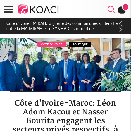
0
Côte d'Ivoire : Indépendance 2026, Thiam plaide pour un
environnement démocratique plus apaisé
CÔTE D'IVOIRE
POLITIQUE
Côte d'Ivoire-Maroc: Léon
Adom Kacou et Nasser
Bourita engagent les
secteurs privés respectifs, à