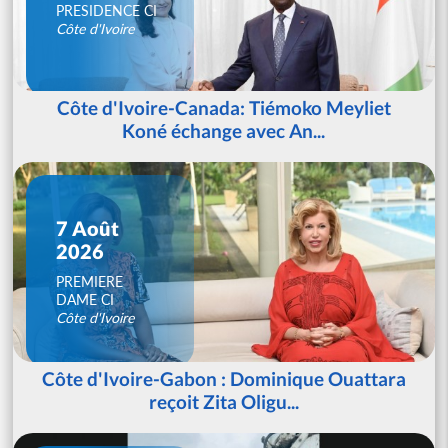
PRESIDENCE CI
Côte d'Ivoire
Côte d'Ivoire-Canada: Tiémoko Meyliet
Koné échange avec An...
7 Août
2026
PREMIERE
DAME CI
Côte d'Ivoire
Côte d'Ivoire-Gabon : Dominique Ouattara
reçoit Zita Oligu...