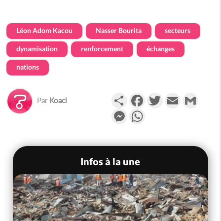
Léon Adom Kacou
Nasser Bourita
secteurs
dynamisation
renforcement
échanges
nations
Partager
Facebook
Twitter
Email
Gmail
Par
Koaci
Messenger
WhatsApp
Infos à la une