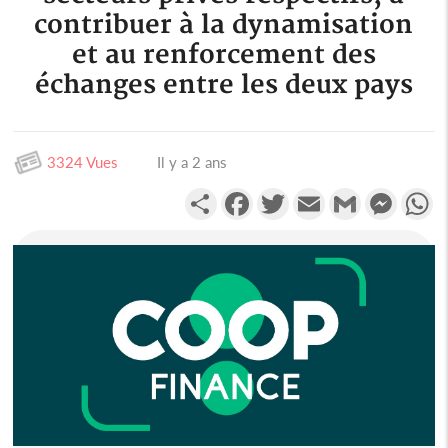
contribuer à la dynamisation
et au renforcement des
échanges entre les deux pays
3324 Vues
Il y a 2 ans
Partager
Facebook
Twitter
Email
Gmail
Messen
W