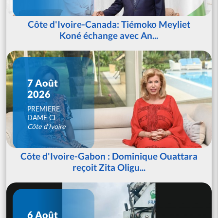
Côte d'Ivoire-Canada: Tiémoko Meyliet
Koné échange avec An...
7 Août
2026
PREMIERE
DAME CI
Côte d'Ivoire
Côte d'Ivoire-Gabon : Dominique Ouattara
reçoit Zita Oligu...
6 Août