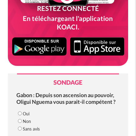
RESTEZ CONNECTÉ
En téléchargeant l'application
KOACI.
SONDAGE
Gabon : Depuis son ascension au pouvoir,
Oligui Nguema vous parait-il compétent ?
Oui
Non
Sans avis