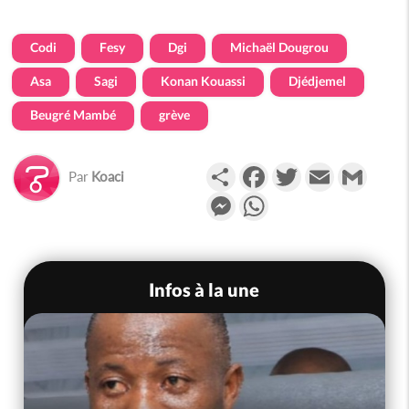
Codi
Fesy
Dgi
Michaël Dougrou
Asa
Sagi
Konan Kouassi
Djédjemel
Beugré Mambé
grève
Partager
Facebook
Twitter
Email
Gmail
Par
Koaci
Messenger
WhatsApp
Infos à la une