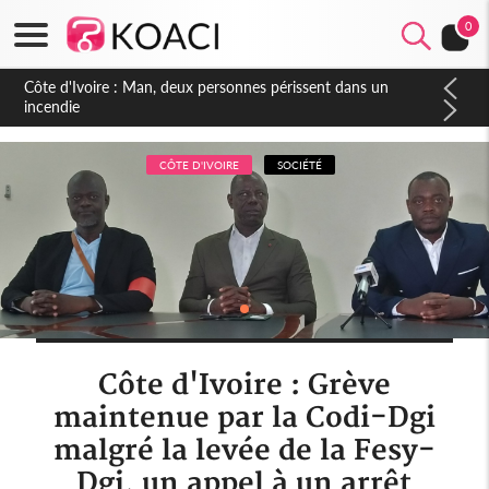
0
Côte d'Ivoire : Séileu, la célébration de la fête nationale
transformée en vaste campagne contre les produits
dépigmentants dangereux
CÔTE D'IVOIRE
SOCIÉTÉ
Côte d'Ivoire : Grève
maintenue par la Codi-Dgi
malgré la levée de la Fesy-
Dgi, un appel à un arrêt