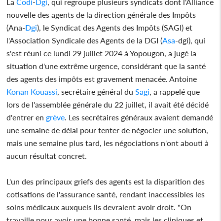
La
Codi
-
Dgi
, qui regroupe plusieurs syndicats dont l'Alliance
nouvelle des agents de la direction générale des Impôts
(Ana-
Dgi
), le Syndicat des Agents des Impôts (SAGI) et
l'Association Syndicale des Agents de la DGI (
Asa
-dgi), qui
s'est réuni ce lundi 29 juillet 2024 à Yopougon, a jugé la
situation d'une extrême urgence, considérant que la santé
des agents des impôts est gravement menacée. Antoine
Konan Kouassi
, secrétaire général du
Sagi
, a rappelé que
lors de l'assemblée générale du 22 juillet, il avait été décidé
d'entrer en
grève
. Les secrétaires généraux avaient demandé
une semaine de délai pour tenter de négocier une solution,
mais une semaine plus tard, les négociations n'ont abouti à
aucun résultat concret.
L'un des principaux griefs des agents est la disparition des
cotisations de l'assurance santé, rendant inaccessibles les
soins médicaux auxquels ils devraient avoir droit. "On
travaille pour avoir une bonne santé, mais les cliniques et