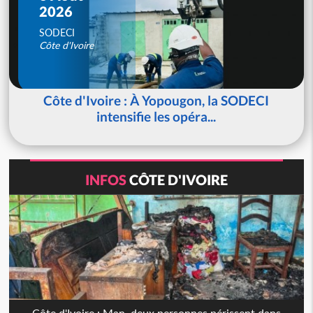
2026
SODECI
Côte d'Ivoire
Côte d'Ivoire : À Yopougon, la SODECI
intensifie les opéra...
INFOS
CÔTE D'IVOIRE
Côte d'Ivoire : Man, deux personnes périssent dans