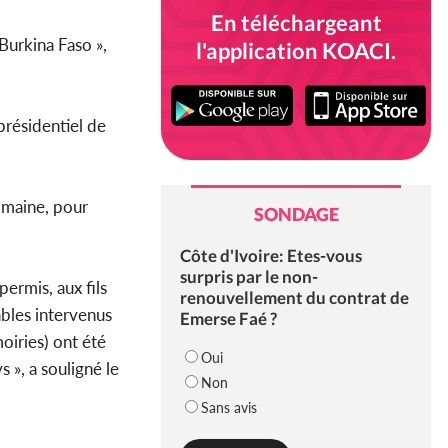
En téléchargeant
 Burkina Faso »,
l'application KOACI.
présidentiel de
domaine, pour
SONDAGE
Côte d'Ivoire: Etes-vous
surpris par le non-
ermis, aux fils
renouvellement du contrat de
ables intervenus
Emerse Faé ?
oiries) ont été
Oui
 », a souligné le
Non
Sans avis