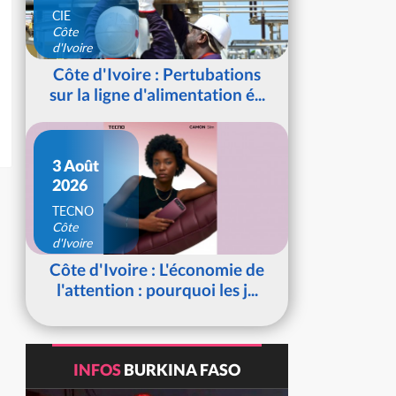
CIE
Côte
d'Ivoire
Côte d'Ivoire : Pertubations
sur la ligne d'alimentation é...
3 Août
2026
TECNO
Côte
d'Ivoire
Côte d'Ivoire : L'économie de
l'attention : pourquoi les j...
INFOS
BURKINA FASO