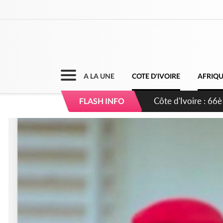
A LA UNE
COTE D'IVOIRE
AFRIQ
Côte d'Ivoire : À 
FLASH INFO
développement de