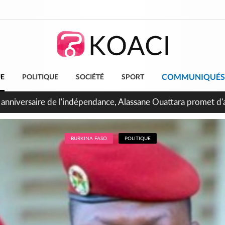
COMMUNIQUÉS
UE
POLITIQUE
SOCIÉTÉ
SPORT
Abidjan, Amadou Oury Bah admire le modèle ivoirien et veut s'e
 la Guinée
BURKINA FASO
POLITIQUE