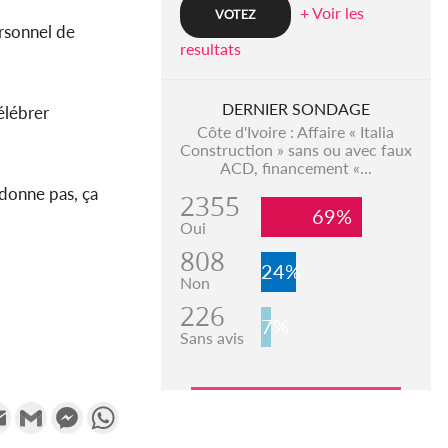
+ Voir les
ersonnel de
resultats
DERNIER SONDAGE
élébrer
Côte d'Ivoire : Affaire « Italia
Construction » sans ou avec faux
ACD, financement «...
 donne pas, ça
2355
69%
Oui
808
24%
Non
226
7%
Sans avis
k
tter
Email
Gmail
Messenger
WhatsApp