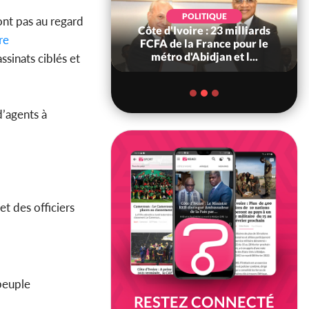
POLITIQUE
POLITIQUE
ont pas au regard
re : Décrispation ?
Côte d'Ivoire : 23 milliards
re
ou Traoré ex
FCFA de la France pour le
 de Soro a recou...
métro d'Abidjan et l...
sinats ciblés et
d’agents à
et des officiers
 peuple
RESTEZ CONNECTÉ