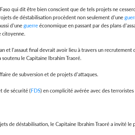
 Faso qui dit être bien conscient que de tels projets ne cesser
Côte d'Ivoi
 projets de déstabilisation procèdent non seulement d’une
guer
Mamad
conseiller
aussi d’une
guerre
économique en passant par des plans d’assas
e citoyenne.
 et l’assaut final devrait avoir lieu à travers un recrutement 
 a soutenu le Capitaine Ibrahim Traoré.
ffaire de subversion et de projets d’attaques.
 de sécurité (
FDS
) en complicité avérée avec des terroristes 
ts de déstabilisation, le Capitaine Ibrahim Traoré a invité le