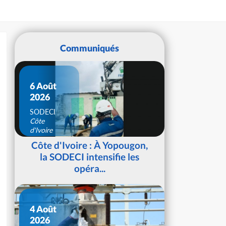
Communiqués
6 Août
2026
SODECI
Côte
d'Ivoire
Côte d'Ivoire : À Yopougon,
la SODECI intensifie les
opéra...
4 Août
2026