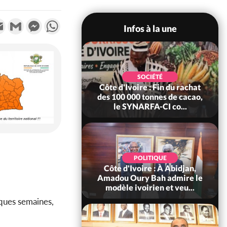
k
tter
Email
Gmail
Messenger
WhatsApp
Infos à la une
POLITIQUE
SOCIÉTÉ
re : Fête nationale,
Côte d'Ivoire : Fin du rachat
Ouattara accorde
des 100 000 tonnes de cacao,
âce à 4 661...
le SYNARFA-CI co...
POLITIQUE
d'Ivoire : 66è
POLITIQUE
versaire de
Côte d'Ivoire : À Abidjan,
ndance, Alassane
Amadou Oury Bah admire le
ara prome...
modèle ivoirien et veu...
lques semaines,