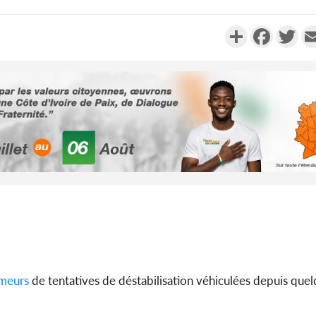
Partager
Faceboo
Twi
Côte d'Ivoi
Alassane 
la gr
Côte 
anni
l'indépe
Ouatt
meurs
de tentatives de déstabilisation véhiculées depuis que