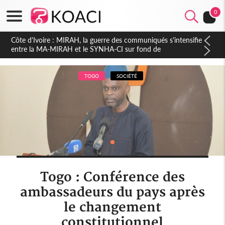
0
Côte d'Ivoire : Indépendance 2026, Thiam plaide pour un
environnement démocratique plus apaisé
TOGO
SOCIÉTÉ
Togo : Conférence des
ambassadeurs du pays après
le changement
constitutionnel