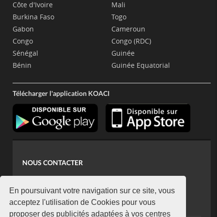
Côte d'Ivoire
Mali
Burkina Faso
Togo
Gabon
Cameroun
Congo
Congo (RDC)
Sénégal
Guinée
Bénin
Guinée Equatorial
Télécharger l'application KOACI
NOUS CONTACTER
contact@koaci.com
koaci@yahoo.fr
En poursuivant votre navigation sur ce site, vous
+225 07 08 85 52 93
acceptez l'utilisation de Cookies pour vous
proposer des publicités adaptées à vos centres