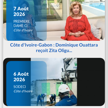
7 Août
2026
PREMIERE
DAME CI
Côte d'Ivoire
Côte d'Ivoire-Gabon : Dominique Ouattara
reçoit Zita Oligu...
6 Août
2026
SODECI
Côte d'Ivoire