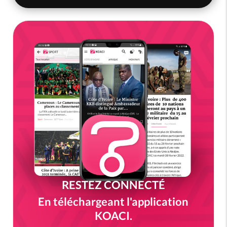
RESTEZ CONNECTÉ
En téléchargeant l'application
KOACI.