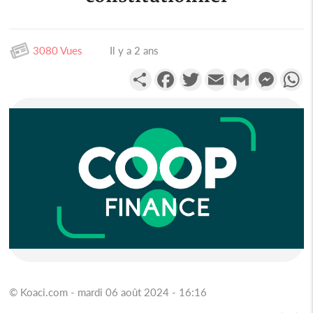
3080 Vues
Il y a 2 ans
Partager
Facebook
Twitter
Email
Gmail
Messen
W
© Koaci.com - mardi 06 août 2024 - 16:16