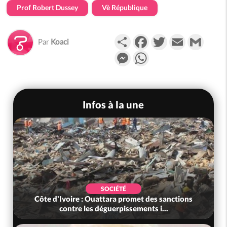
Prof Robert Dussey
Vè République
Partager
Facebook
Twitter
Email
Gmail
Par
Koaci
Messenger
WhatsApp
Infos à la une
SOCIÉTÉ
Côte d'Ivoire : Ouattara promet des sanctions
contre les déguerpissements i...