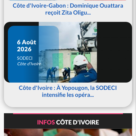
Côte d'Ivoire-Gabon : Dominique Ouattara
reçoit Zita Oligu...
6 Août
2026
SODECI
Côte d'Ivoire
Côte d'Ivoire : À Yopougon, la SODECI
intensifie les opéra...
INFOS
CÔTE D'IVOIRE