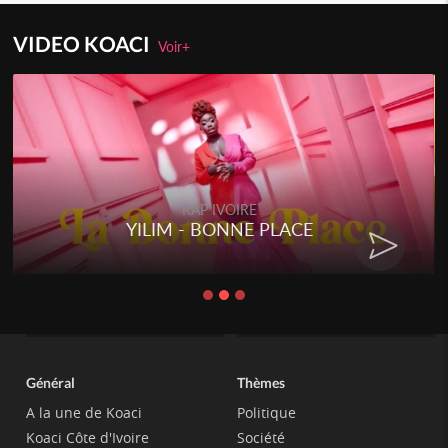
VIDEO KOACI
Voir+
RAP IVOIRE
YILIM - BONNE PLACE
Général
Thèmes
A la une de Koaci
Politique
Koaci Côte d'Ivoire
Société