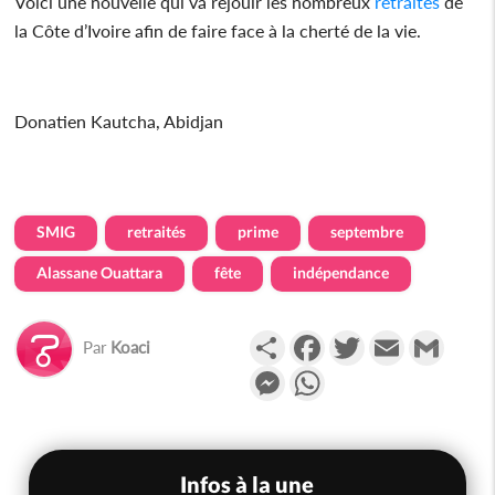
Voici une nouvelle qui va réjouir les nombreux
retraités
de
la Côte d’Ivoire afin de faire face à la cherté de la vie.
Donatien Kautcha, Abidjan
SMIG
retraités
prime
septembre
Alassane Ouattara
fête
indépendance
Partager
Facebook
Twitter
Email
Gmail
Par
Koaci
Messenger
WhatsApp
Infos à la une