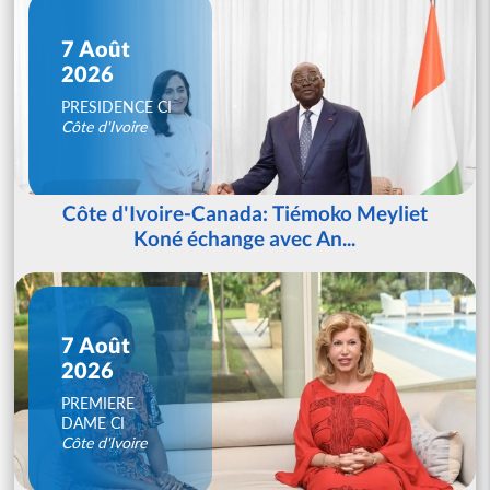
7 Août
2026
PRESIDENCE CI
Côte d'Ivoire
Côte d'Ivoire-Canada: Tiémoko Meyliet
Koné échange avec An...
7 Août
2026
PREMIERE
DAME CI
Côte d'Ivoire