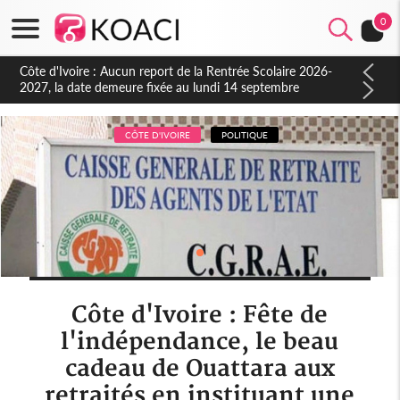
0
Côte d'Ivoire : Indépendance à Blahou, le sous-préfet : « La
fête nous invite à mesurer le chemin parcouru et à renouveler
notre engagement collectif en faveur du développement »
CÔTE D'IVOIRE
POLITIQUE
Côte d'Ivoire : Fête de
l'indépendance, le beau
cadeau de Ouattara aux
retraités en instituant une