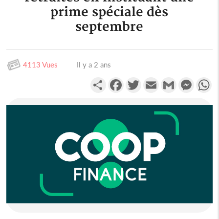
prime spéciale dès
septembre
4113 Vues
Il y a 2 ans
Partager
Facebook
Twitter
Email
Gmail
Messen
W