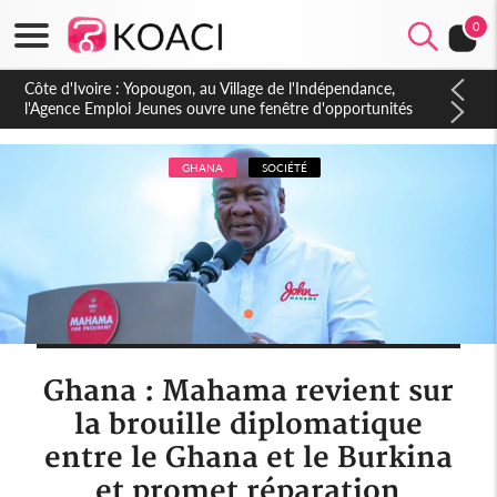
0
Côte d'Ivoire : CHU de Treichville, après la fronde, les agents
contractuels obtiennent un accord avec la direction sur les
arriérés du SMIG 2023
GHANA
SOCIÉTÉ
Ghana : Mahama revient sur
la brouille diplomatique
entre le Ghana et le Burkina
et promet réparation