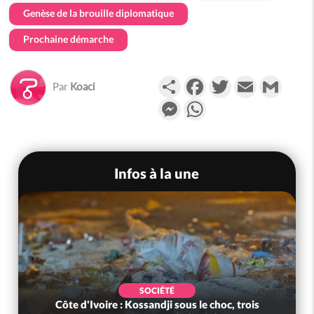
Genèse de la brouille diplomatique
Prochaine démarche
Partager
Facebook
Twitter
Email
Gmail
Par
Koaci
Messenger
WhatsApp
Infos à la une
SOCIÉTÉ
Côte d'Ivoire : Kossandji sous le choc, trois