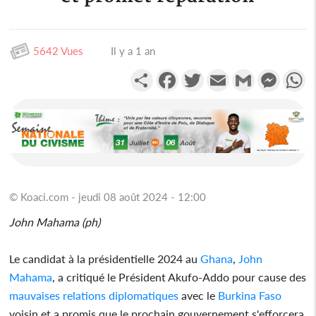
5642 Vues
Il y a 1 an
Partager
Facebook
Twitter
Email
Gmail
Messen
W
© Koaci.com - jeudi 08 août 2024 - 12:00
John Mahama (ph)
Le candidat à la présidentielle 2024 au
Ghana
,
John
Mahama
, a critiqué le Président Akufo-Addo pour cause des
mauvaises relations diplomatiques
avec le
Burkina Faso
voisin et a promis que le prochain gouvernement s'efforcera