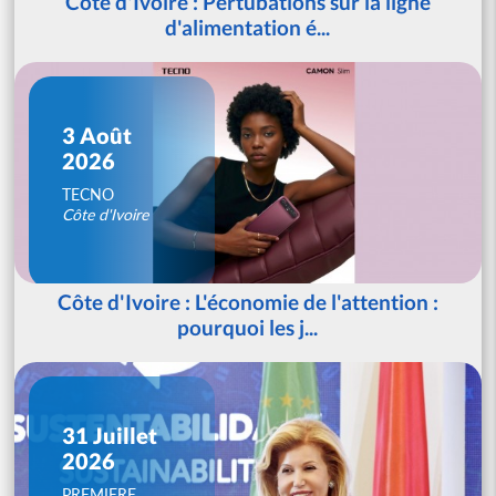
Côte d'Ivoire : Pertubations sur la ligne
d'alimentation é...
3 Août
2026
TECNO
Côte d'Ivoire
Côte d'Ivoire : L'économie de l'attention :
pourquoi les j...
31 Juillet
2026
PREMIERE