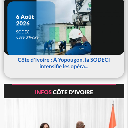
6 Août
2026
SODECI
Côte d'Ivoire
Côte d'Ivoire : À Yopougon, la SODECI
intensifie les opéra...
INFOS
CÔTE D'IVOIRE