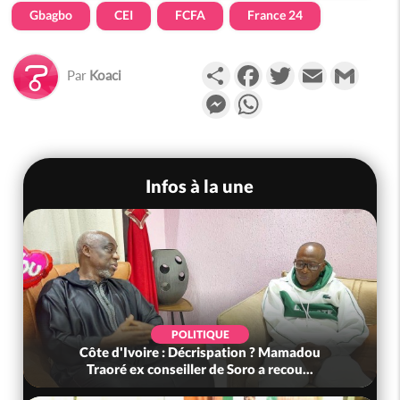
Gbagbo
CEI
FCFA
France 24
Partager
Facebook
Twitter
Email
Gmail
Par
Koaci
Messenger
WhatsApp
Infos à la une
POLITIQUE
Côte d'Ivoire : Décrispation ? Mamadou
Traoré ex conseiller de Soro a recou...