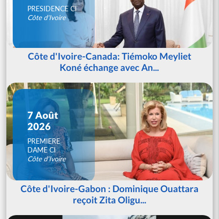
PRESIDENCE CI
Côte d'Ivoire
Côte d'Ivoire-Canada: Tiémoko Meyliet
Koné échange avec An...
7 Août
2026
PREMIERE
DAME CI
Côte d'Ivoire
Côte d'Ivoire-Gabon : Dominique Ouattara
reçoit Zita Oligu...