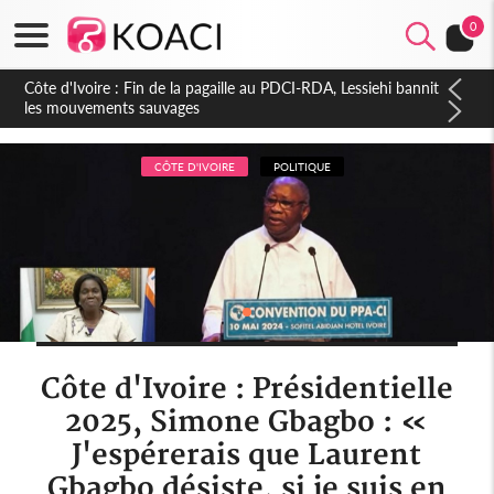
0
Côte d'Ivoire : Ouattara promet des sanctions contre les
déguerpissements illégaux
CÔTE D'IVOIRE
POLITIQUE
Côte d'Ivoire : Présidentielle
2025, Simone Gbagbo : «
J'espérerais que Laurent
Gbagbo désiste, si je suis en