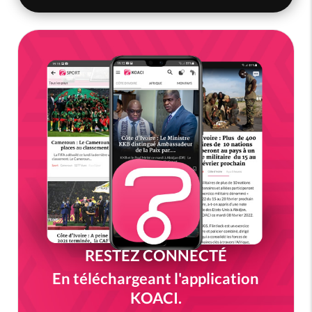
RESTEZ CONNECTÉ
En téléchargeant l'application
KOACI.