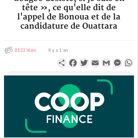
tête », ce qu'elle dit de
l'appel de Bonoua et de la
candidature de Ouattara
8122 Vues
Il y a 1 an
Partager
Facebook
Twitter
Email
Gmail
Messen
W