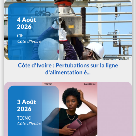
4 Août
2026
CIE
Côte d'Ivoire
Côte d'Ivoire : Pertubations sur la ligne
d'alimentation é...
3 Août
2026
TECNO
Côte d'Ivoire