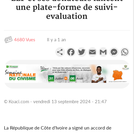
une plate-forme de suivi-
evaluation
4680 Vues
Il y a 1 an
Partager
Facebook
Twitter
Email
Gmail
Messen
W
© Koaci.com - vendredi 13 septembre 2024 - 21:47
La République de Côte d'Ivoire a signé un accord de