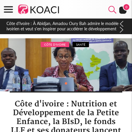
0
Côte d'Ivoire : À Abidjan, Amadou Oury Bah admire le modèle
ivoirien et veut s'en inspirer pour accélérer le développement
de la Guinée
CÔTE D'IVOIRE
SANTÉ
Côte d'ivoire : Nutrition et
Développement de la Petite
Enfance, la BIsD, le fonds
LLF et ses donateurs lancent