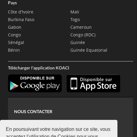
Pays
Côte d'Ivoire
Mali
Burkina Faso
Togo
Gabon
Cameroun
Congo
Congo (RDC)
Sénégal
Guinée
Bénin
Guinée Equatorial
Télécharger l'application KOACI
NOUS CONTACTER
contact@koaci.com
koaci@yahoo.fr
En poursuivant votre navigation sur ce site, vous
acceptez l'utilisation de Cookies pour vous