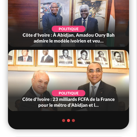
UE
POLITIQUE
n, Amadou Oury Bah
Côte d'Ivoire : Violences tragique
irien et veu...
(Mé) ayant fait 03 morts, 
UE
SOCIÉTÉ
ds FCFA de la France
Côte d'Ivoire : « On ne veut pas 
djan et l...
nous », crient des habitants