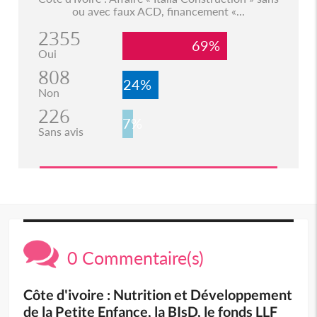
ou avec faux ACD, financement «...
2355
69%
Oui
808
24%
Non
226
7%
Sans avis
0 Commentaire(s)
Côte d'ivoire : Nutrition et Développement
de la Petite Enfance, la BIsD, le fonds LLF