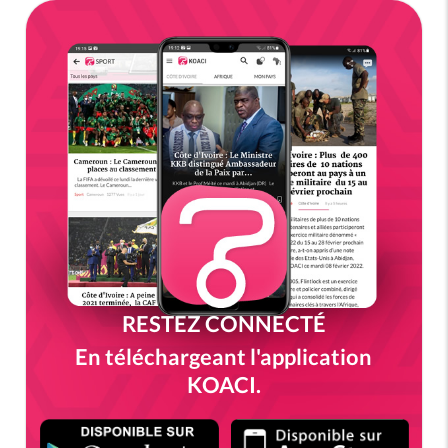
RESTEZ CONNECTÉ
En téléchargeant l'application
KOACI.