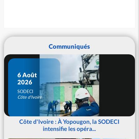
Communiqués
6 Août
2026
SODECI
Côte d'Ivoire
Côte d'Ivoire : À Yopougon, la SODECI
intensifie les opéra...