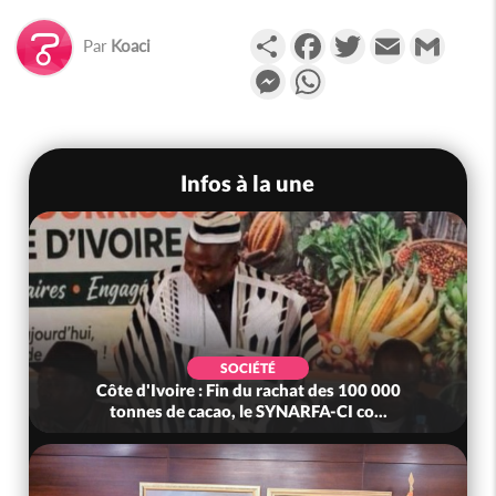
Partager
Facebook
Twitter
Email
Gmail
Par
Koaci
Messenger
WhatsApp
Infos à la une
É
SOCIÉTÉ
rachat des 100 000
Côte d'Ivoire : MIRAH, bras de fer
YNARFA-CI co...
mutuelle, le SYNHA-CI sais