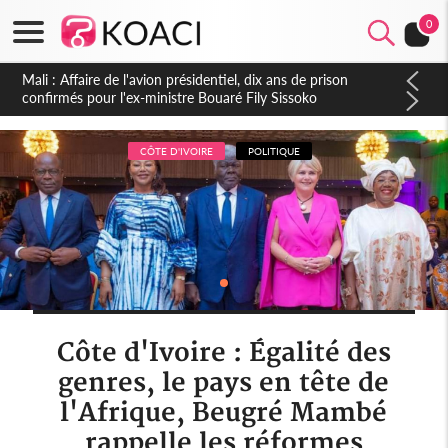
0
Nigeria : Le Togo et le Cameroun principaux acheteurs des
produits de la raffinerie Dangote en juillet
CÔTE D'IVOIRE
POLITIQUE
Côte d'Ivoire : Égalité des
genres, le pays en tête de
l'Afrique, Beugré Mambé
rappelle les réformes