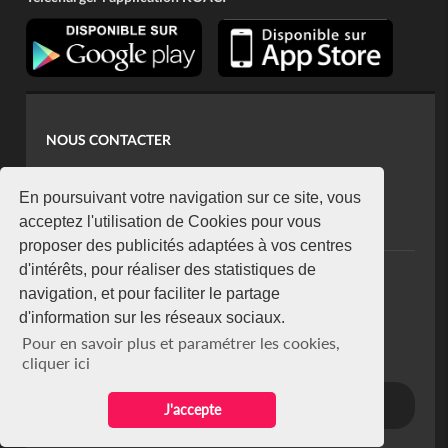
NOUS CONTACTER
contact@koaci.com
koaci@yahoo.fr
En poursuivant votre navigation sur ce site, vous
+225 07 08 85 52 93
acceptez l'utilisation de Cookies pour vous
proposer des publicités adaptées à vos centres
d'intérêts, pour réaliser des statistiques de
NEWSLETTER
navigation, et pour faciliter le partage
Restez connecté via notre newsletter
d'information sur les réseaux sociaux.
S'abonner
Pour en savoir plus et paramétrer les cookies,
Se désabonner
cliquer ici
J'accepte