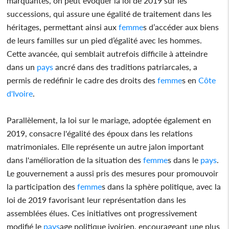
marquantes, on peut évoquer la loi de 2019 sur les
successions, qui assure une égalité de traitement dans les
héritages, permettant ainsi aux
femme
s d’accéder aux biens
de leurs familles sur un pied d’égalité avec les hommes.
Cette avancée, qui semblait autrefois difficile à atteindre
dans un
pays
ancré dans des traditions patriarcales, a
permis de redéfinir le cadre des droits des
femme
s en
Côte
d'Ivoire
.
Parallèlement, la loi sur le mariage, adoptée également en
2019, consacre l'égalité des époux dans les relations
matrimoniales. Elle représente un autre jalon important
dans l'amélioration de la situation des
femme
s dans le
pays
.
Le gouvernement a aussi pris des mesures pour promouvoir
la participation des
femme
s dans la sphère politique, avec la
loi de 2019 favorisant leur représentation dans les
assemblées élues. Ces initiatives ont progressivement
modifié le
pays
age politique ivoirien, encourageant une plus