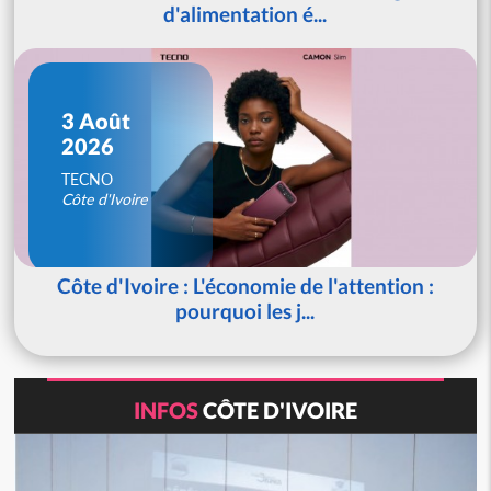
d'alimentation é...
3 Août
2026
TECNO
Côte d'Ivoire
Côte d'Ivoire : L'économie de l'attention :
pourquoi les j...
INFOS
CÔTE D'IVOIRE