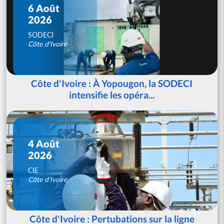
6 Août
2026
SODECI
Côte d'Ivoire
Côte d'Ivoire : À Yopougon, la SODECI
intensifie les opéra...
4 Août
2026
CIE
Côte d'Ivoire
Côte d'Ivoire : Pertubations sur la ligne