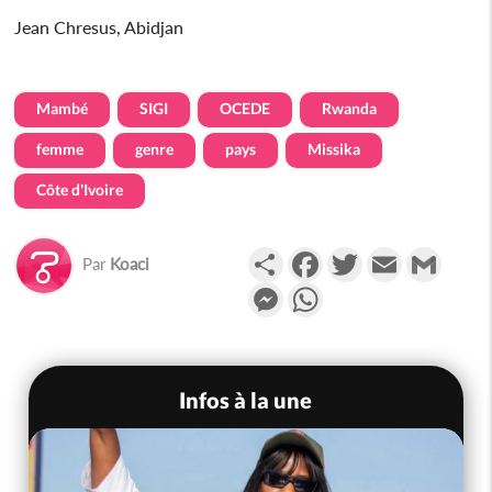
Jean Chresus, Abidjan
Mambé
SIGI
OCEDE
Rwanda
femme
genre
pays
Missika
Côte d'Ivoire
Partager
Facebook
Twitter
Email
Gmail
Par
Koaci
Messenger
WhatsApp
Infos à la une