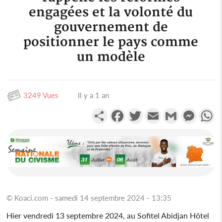
engagées et la volonté du
gouvernement de
positionner le pays comme
un modèle
3249 Vues
Il y a 1 an
Partager
Facebook
Twitter
Email
Gmail
Messen
W
© Koaci.com - samedi 14 septembre 2024 - 13:35
Hier vendredi 13 septembre 2024, au Sofitel Abidjan Hôtel