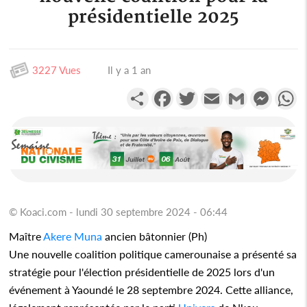
présidentielle 2025
3227 Vues
Il y a 1 an
Partager
Facebook
Twitter
Email
Gmail
Messen
W
© Koaci.com - lundi 30 septembre 2024 - 06:44
Maître
Akere Muna
ancien bâtonnier (Ph)
Une nouvelle coalition politique camerounaise a présenté sa
stratégie pour l'élection présidentielle de 2025 lors d'un
événement à Yaoundé le 28 septembre 2024. Cette alliance,