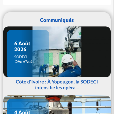
Communiqués
6 Août
2026
SODECI
Côte d'Ivoire
Côte d'Ivoire : À Yopougon, la SODECI
intensifie les opéra...
4 Août