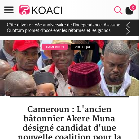
0
Côte d'Ivoire : À Abidjan, Amadou Oury Bah admire le modèle
ivoirien et veut s'en inspirer pour accélérer le développement
de la Guinée
CAMEROUN
POLITIQUE
Cameroun : L'ancien
bâtonnier Akere Muna
désigné candidat d'une
nouvelle coalition pour la