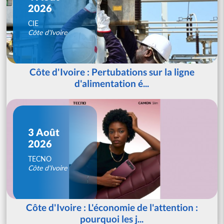
2026
CIE
Côte d'Ivoire
Côte d'Ivoire : Pertubations sur la ligne
d'alimentation é...
3 Août
2026
TECNO
Côte d'Ivoire
Côte d'Ivoire : L'économie de l'attention :
pourquoi les j...