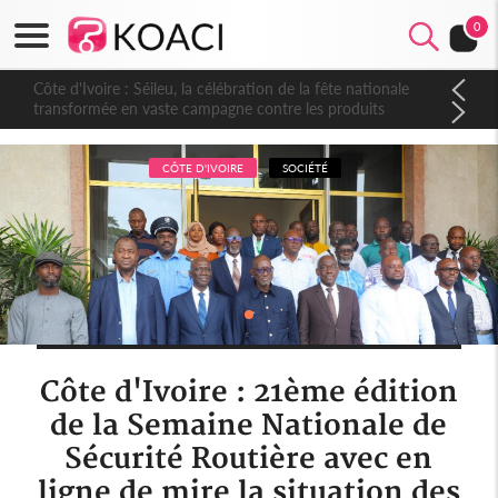
0
Côte d'Ivoire : Séileu, la célébration de la fête nationale
transformée en vaste campagne contre les produits
dépigmentants dangereux
CÔTE D'IVOIRE
SOCIÉTÉ
Côte d'Ivoire : 21ème édition
de la Semaine Nationale de
Sécurité Routière avec en
ligne de mire la situation des