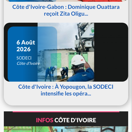
Côte d'Ivoire-Gabon : Dominique Ouattara
reçoit Zita Oligu...
6 Août
2026
SODECI
Côte d'Ivoire
Côte d'Ivoire : À Yopougon, la SODECI
intensifie les opéra...
INFOS
CÔTE D'IVOIRE