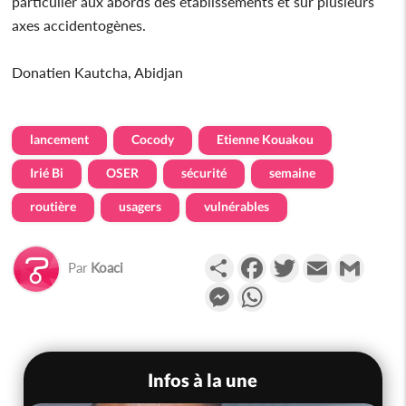
particulier aux abords des établissements et sur plusieurs
axes accidentogènes.
Donatien Kautcha, Abidjan
lancement
Cocody
Etienne Kouakou
Irié Bi
OSER
sécurité
semaine
routière
usagers
vulnérables
Partager
Facebook
Twitter
Email
Gmail
Par
Koaci
Messenger
WhatsApp
Infos à la une