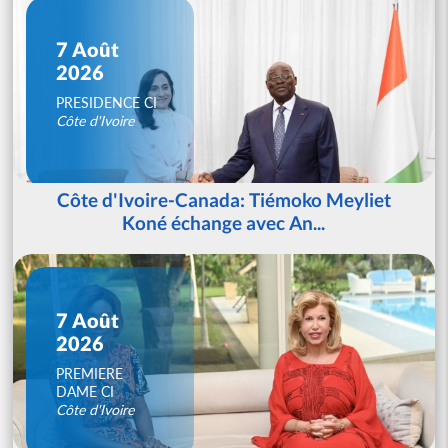
7 Août
2026
PRESIDENCE CI
Côte d'Ivoire
Côte d'Ivoire-Canada: Tiémoko Meyliet
Koné échange avec An...
7 Août
2026
PREMIERE
DAME CI
Côte d'Ivoire