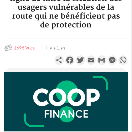
usagers vulnérables de la
route qui ne bénéficient pas
de protection
1696 Vues
Il y a 1 an
Partager
Facebook
Twitter
Email
Gmail
Messen
W