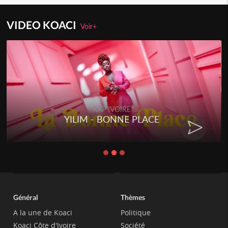
VIDEO KOACI
Voir+
RAP IVOIRE
YILIM - BONNE PLACE
Général
Thèmes
A la une de Koaci
Politique
Koaci Côte d'Ivoire
Société