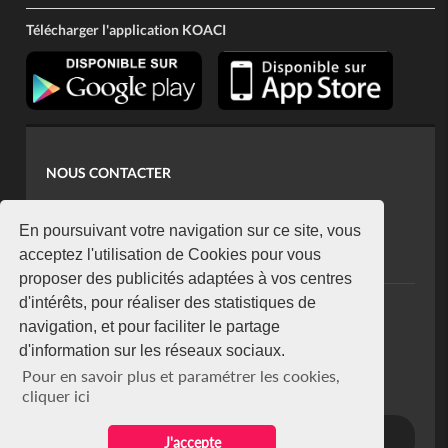
Télécharger l'application KOACI
NOUS CONTACTER
contact@koaci.com
koaci@yahoo.fr
En poursuivant votre navigation sur ce site, vous
+225 07 08 85 52 93
acceptez l'utilisation de Cookies pour vous
proposer des publicités adaptées à vos centres
d'intérêts, pour réaliser des statistiques de
NEWSLETTER
navigation, et pour faciliter le partage
Restez connecté via notre newsletter
d'information sur les réseaux sociaux.
S'abonner
Pour en savoir plus et paramétrer les cookies,
Se désabonner
cliquer ici
J'accepte