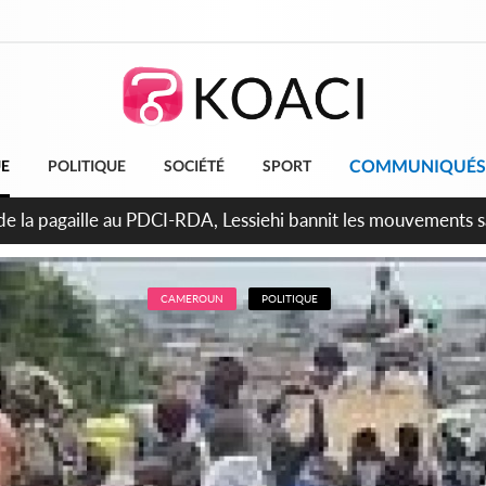
COMMUNIQUÉS
UE
POLITIQUE
SOCIÉTÉ
SPORT
attara promet des sanctions contre les déguerpissements illég
CAMEROUN
POLITIQUE