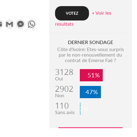
+ Voir les
k
tter
Email
Gmail
Messenger
WhatsApp
resultats
DERNIER SONDAGE
Côte d'Ivoire: Etes-vous surpris
par le non-renouvellement du
contrat de Emerse Faé ?
3128
51%
Oui
2902
47%
Non
110
2%
Sans avis