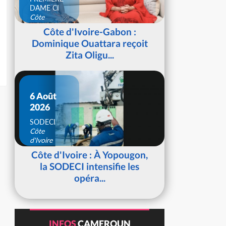
DAME CI
Côte
d'Ivoire
Côte d'Ivoire-Gabon :
Dominique Ouattara reçoit
Zita Oligu...
6 Août
2026
SODECI
Côte
d'Ivoire
Côte d'Ivoire : À Yopougon,
la SODECI intensifie les
opéra...
INFOS
CAMEROUN