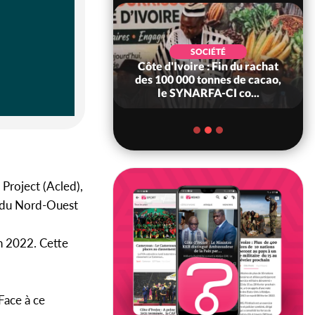
POLITIQUE
d'Ivoire : 66è
SOCIÉTÉ
versaire de
Côte d'Ivoire : Fin du rachat
ndance, Alassane
des 100 000 tonnes de cacao,
ara prome...
le SYNARFA-CI co...
Project (Acled),
s du Nord-Ouest
en 2022. Cette
Face à ce