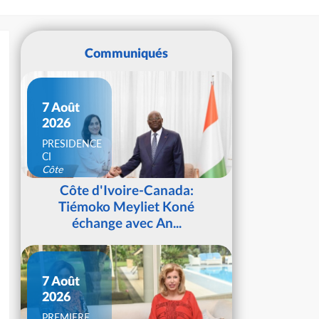
Communiqués
7 Août
2026
PRESIDENCE
CI
Côte
d'Ivoire
Côte d'Ivoire-Canada:
Tiémoko Meyliet Koné
échange avec An...
7 Août
2026
PREMIERE