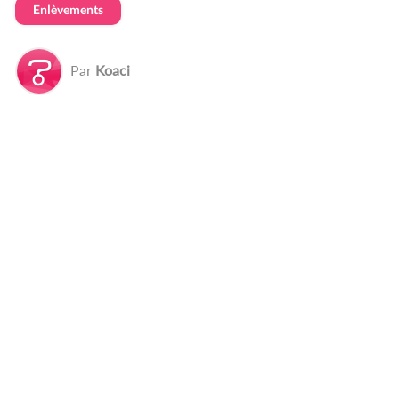
Enlèvements
Par
Koaci