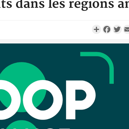
s dans les régions 
Partager
Faceboo
Twi
Côte d'I
promet des
les dégu
Côte d'Ivoi
Alassane 
la gr