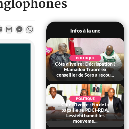
anglophones
k
tter
Email
Gmail
Messenger
WhatsApp
Infos à la une
SOCIÉTÉ
POLITIQUE
voire : Ouattara
Côte d'Ivoire : Décrispation ?
 sanctions contre
Mamadou Traoré ex
erpissements i...
conseiller de Soro a recou...
POLITIQUE
Côte d'Ivoire : Fin de la
POLITIQUE
re : Fête nationale,
pagaille au PDCI-RDA,
Ouattara accorde
Lessiehi bannit les
âce à 4 661...
mouveme...