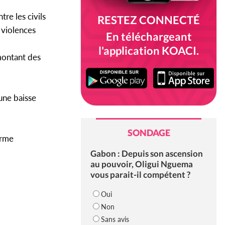
re les civils
RESTEZ CONNECTÉ
 violences
En téléchargeant
l'application KOACI.
 montant des
une baisse
SONDAGE
erme
Gabon : Depuis son ascension
au pouvoir, Oligui Nguema
vous parait-il compétent ?
Oui
Non
Sans avis