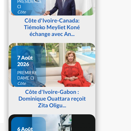
PRESIDENCE
CI
Côte
d'Ivoire
Côte d'Ivoire-Canada:
Tiémoko Meyliet Koné
échange avec An...
7 Août
2026
PREMIERE
DAME CI
Côte
d'Ivoire
Côte d'Ivoire-Gabon :
Dominique Ouattara reçoit
Zita Oligu...
6 Août