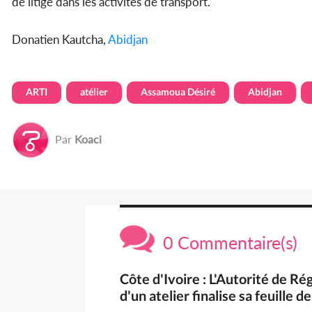
de litige dans les activités de transport.
Donatien Kautcha,
Abidjan
ARTI
atélier
Assamoua Désiré
Abidjan
Par
Koaci
0 Commentaire(s)
Côte d'Ivoire : L'Autorité de R
d'un atelier finalise sa feuille