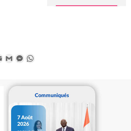
k
tter
Email
Gmail
Messenger
WhatsApp
Communiqués
7 Août
2026