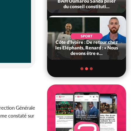
rou Sanda pilier
à Grand-Béréby, le Sous-
il constituti...
Préfet exhorte les pop...
SPORT
POLITIQUE
re : De retour chez
Bénin : L'ancien président
ts, Renard : « Nous
Patrice Talon élu à la tête du
ns être e...
Sénat
irection Générale
me constaté sur