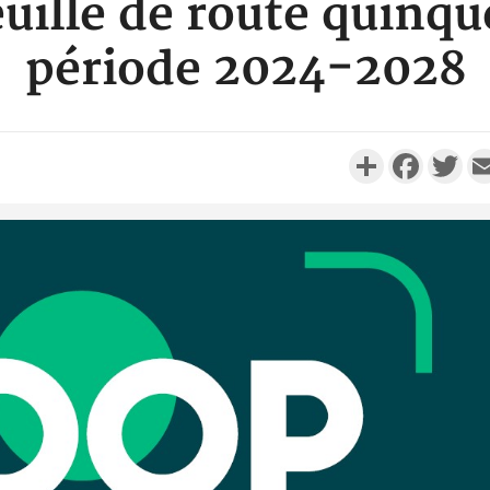
feuille de route quinqu
période 2024-2028
Partager
Faceboo
Twi
POLITIQUE
Côte d'Ivoire : Après le pari
Côte d'I
réussi du 66e anniversaire,
promet des
Adama Bictogo : «...
les dégu
POLITIQUE
Côte d'Ivoire : 66e
anniversaire de
Cameroun :