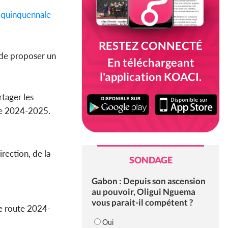
e
quinquennale
RESTEZ CONNECTÉ
n de proposer un
En téléchargeant
l'application KOACI.
artager les
ode 2024-2025.
rection, de la
SONDAGE
Gabon : Depuis son ascension
au pouvoir, Oligui Nguema
vous parait-il compétent ?
de route 2024-
Oui