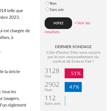
Non
Sans avis
014 telle que
embre 2023.
+ Voir les
ui est chargée de
resultats
dises, à
DERNIER SONDAGE
.
Côte d'Ivoire: Etes-vous surpris
par le non-renouvellement du
contrat de Emerse Faé ?
3128
e la stricte
51%
Oui
2902
47%
Non
c tous les
112
ur (usagers,
2%
Sans avis
 d’un règlement