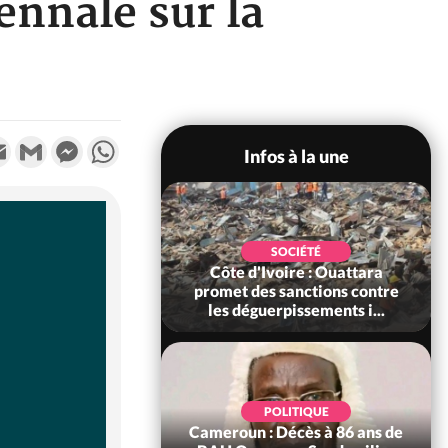
ennale sur la
k
tter
Email
Gmail
Messenger
WhatsApp
Infos à la une
SOCIÉTÉ
Côte d'Ivoire : Rentrée
SOCIÉTÉ
voire : Ouattara
Scolaire 2026-2027,
 sanctions contre
l'inscription sans frais au
erpissements i...
Pré...
POLITIQUE
SOCIÉTÉ
 Décès à 86 ans de
Côte d'Ivoire : Indépendance