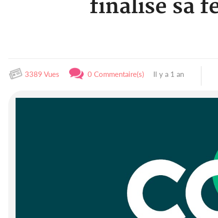
finalise sa 
3389 Vues
0 Commentaire(s)
Il y a 1 an