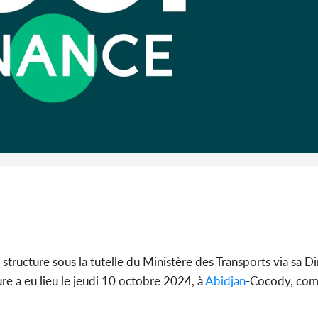
l'Indépendance, les Forces de
BAH Ouma
Défense e...
du conse
SOCIÉTÉ
Côte d'Ivoire : MIRAH, la
Côte d'Ivoi
guerre des communiqués
les Eléphan
s'intensifie entre la MA-M...
devo
e structure sous la tutelle du Ministère des Transports via sa D
ure a eu lieu le jeudi 10 octobre 2024, à
Abidjan
-Cocody, com