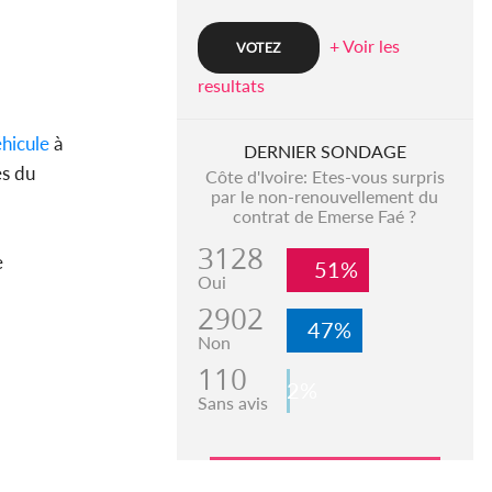
+ Voir les
resultats
hicule
à
DERNIER SONDAGE
es du
Côte d'Ivoire: Etes-vous surpris
par le non-renouvellement du
contrat de Emerse Faé ?
3128
e
51%
Oui
2902
47%
Non
110
2%
Sans avis