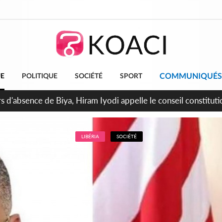
COMMUNIQUÉS
UE
POLITIQUE
SOCIÉTÉ
SPORT
n de la pagaille au PDCI-RDA, Lessiehi bannit les mouvements 
LIBÉRIA
SOCIÉTÉ