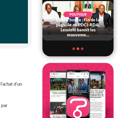
POLITIQUE
Côte d'Ivoire : Fin de la
POLITIQUE
re : Fête nationale,
pagaille au PDCI-RDA,
Ouattara accorde
Lessiehi bannit les
âce à 4 661...
mouveme...
l'achat d'un
 par