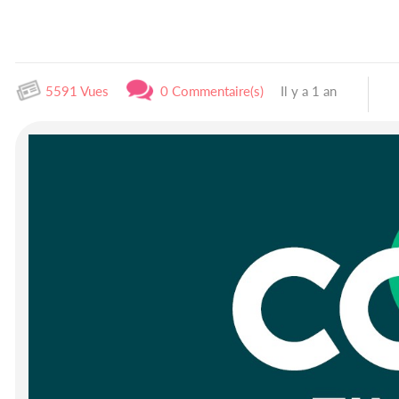
5591 Vues
0 Commentaire(s)
Il y a 1 an