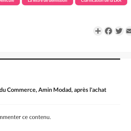
véhicule
La lettre de démission
Clarification de la LRA
Partager
Faceboo
Twi
e du Commerce, Amin Modad, après l'achat
ommenter ce contenu.