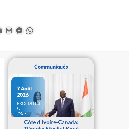
k
tter
Email
Gmail
Messenger
WhatsApp
Communiqués
7 Août
2026
PRESIDENCE
CI
Côte
d'Ivoire
Côte d'Ivoire-Canada:
Tiémoko Meyliet Koné