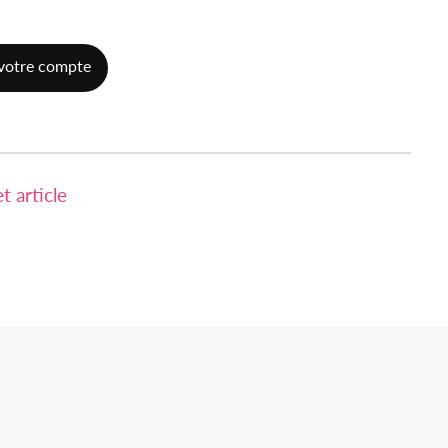
votre compte
 article