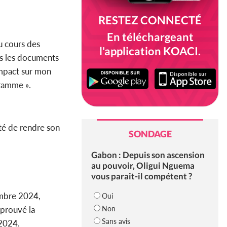
RESTEZ CONNECTÉ
En téléchargeant
u cours des
l'application KOACI.
us les documents
impact sur mon
gramme ».
pté de rendre son
SONDAGE
Gabon : Depuis son ascension
au pouvoir, Oligui Nguema
vous parait-il compétent ?
embre 2024,
Oui
Non
pprouvé la
Sans avis
 2024.