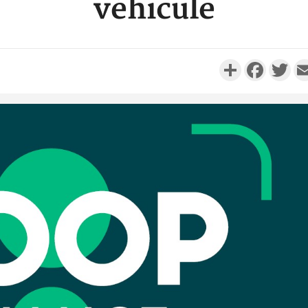
véhicule
Partager
Faceboo
Twi
Camero
d'absenc
Iyodi ap
Côte d'I
promet des
les dégu