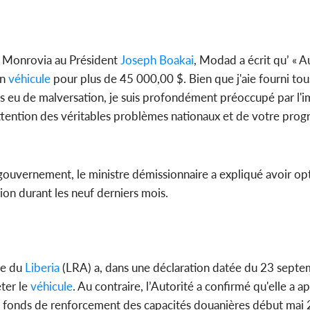
à Monrovia au Président
Joseph Boakai
, Modad a écrit qu’ « A
un
véhicule
pour plus de 45 000,00 $. Bien que j'aie fourni to
as eu de malversation, je suis profondément préoccupé par l'
l'attention des véritables problèmes nationaux et de votre pro
u gouvernement, le ministre démissionnaire a expliqué avoir o
sion durant les neuf derniers mois.
le du
Liberia
(LRA) a, dans une déclaration datée du 23 sept
ter le
véhicule
. Au contraire, l’Autorité a confirmé qu'elle a a
 fonds de renforcement des capacités douanières début mai