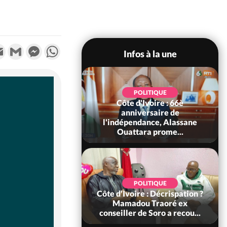
k
tter
Email
Gmail
Messenger
WhatsApp
Infos à la une
POLITIQUE
POLITIQUE
un : 61 jours
Côte d'Ivoire : 66è
e de Biya, Hiram
anniversaire de
pelle le conseil
l'indépendance, Alassane
const...
Ouattara prome...
SOCIÉTÉ
POLITIQUE
voire : Ouattara
Côte d'Ivoire : Décrispation ?
 sanctions contre
Mamadou Traoré ex
erpissements i...
conseiller de Soro a recou...