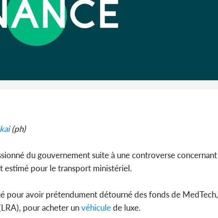
Côte d'Ivoi
Alassane 
la gr
kai
(ph)
ssionné du gouvernement suite à une controverse concernant 
estimé pour le transport ministériel.
qué pour avoir prétendument détourné des fonds de MedTech,
(LRA), pour acheter un
véhicule
de luxe.