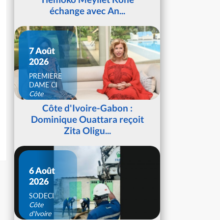
échange avec An...
7 Août
2026
PREMIERE
DAME CI
Côte
d'Ivoire
Côte d'Ivoire-Gabon :
Dominique Ouattara reçoit
Zita Oligu...
6 Août
2026
SODECI
Côte
d'Ivoire