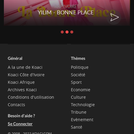
RAP IVOIRE
YILIM - BONNE PLACE
Général
Thèmes
A la une de Koaci
Politique
Koaci Côte d'Ivoire
Société
Koaci Afrique
Sport
Archives Koaci
Economie
Conditions d'utilisation
Culture
Contacts
Technologie
Tribune
Besoin d'aide ?
Evènement
Se Connecter
Santé
© 2008 - 2022 KOACI.COM