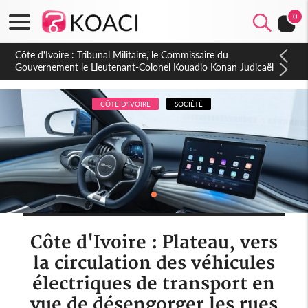
0
Burkina Faso : hausse de 75 FCFA du prix du litre du diesel à
la pompe
CÔTE D'IVOIRE
SOCIÉTÉ
Côte d'Ivoire : Plateau, vers
la circulation des véhicules
électriques de transport en
vue de désengorger les rues