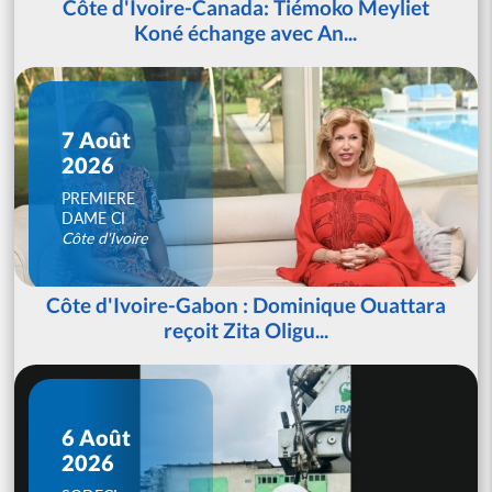
Côte d'Ivoire-Canada: Tiémoko Meyliet
Koné échange avec An...
7 Août
2026
PREMIERE
DAME CI
Côte d'Ivoire
Côte d'Ivoire-Gabon : Dominique Ouattara
reçoit Zita Oligu...
6 Août
2026