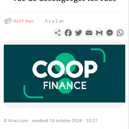
8629 Vues
Il y a 1 an
Partager
Facebook
Twitter
Email
Gmail
Messen
W
© Koaci.com - vendredi 18 octobre 2024 - 10:27