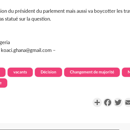
ion du président du parlement mais aussi va boycotter les tra
as statué sur la question.
geria
u koaci.ghana@gmail.com –
vacants
Décision
Changement de majorité
e
Partager
Faceboo
Twi