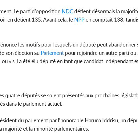
ment. Le parti d’opposition
NDC
détient désormais la majorit
ir en détient 135. Avant cela, le
NPP
en comptait 138, tandi
 qui énonce les motifs pour lesquels un député peut abandonner 
 de son élection au
Parlement
pour rejoindre un autre parti ou s
u « s'il a été élu député en tant que candidat indépendant et 
es quatre députés se soient présentés aux prochaines législativ
tés dans le parlement actuel.
 président du parlement par l’honorable Haruna Iddrisu, un dép
a majorité et la minorité parlementaires.