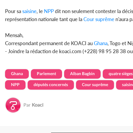
Pour sa
saisine
, le
NPP
dit non seulement contester la décis
représentation nationale tant que la
Cour suprême
n'aura p
Mensah,
Correspondant permanent de KOACI au
Ghana
, Togo et Ni
- Joindre la rédaction de koaci.com (+228) 98 95 28 38 o
Ghana
Parlement
Alban Bagbin
quatre sièges
NPP
députés concernés
Cour suprême
saisin
Par
Koaci