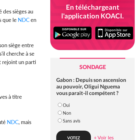
En téléchargeant
é des sièges au
l'application KOACI.
s que le
NDC
en
son siège entre
'il cherche à se
rejoint un parti
SONDAGE
Gabon : Depuis son ascension
au pouvoir, Oligui Nguema
vous parait-il compétent ?
es à titre
Oui
Non
Sans avis
uté
NDC
, mais
+ Voir les