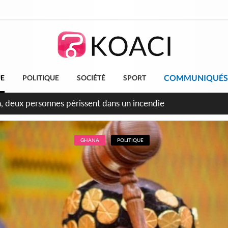
COMMUNIQUÉS
UE
POLITIQUE
SOCIÉTÉ
SPORT
leu, la célébration de la fête nationale transformée en vaste 
ngereux
GHANA
POLITIQUE