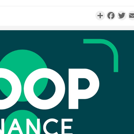
Partager
Faceboo
Twi
Côte d'I
personnes 
Côte d'Ivo
son coll
million