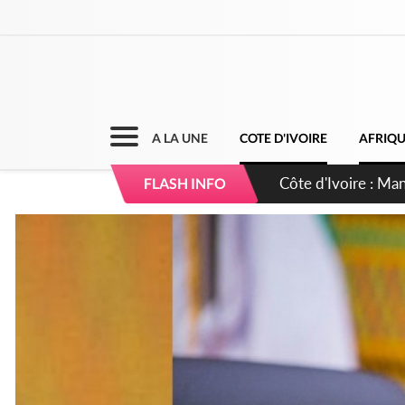
A LA UNE
COTE D'IVOIRE
AFRIQ
Côte d'Ivoire : Séi
FLASH INFO
dépigmentants da