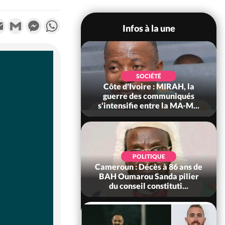
k
tter
Email
Gmail
Messenger
WhatsApp
Infos à la une
SOCIÉTÉ
SOCIÉTÉ
voire : Man, deux
Côte d'Ivoire : MIRAH, la
périssent dans un
guerre des communiqués
incendie
s'intensifie entre la MA-M...
SOCIÉTÉ
POLITIQUE
ire : Daloa, il tue
Cameroun : Décès à 86 ans de
ègue et cache 38
BAH Oumarou Sanda pilier
s dans une fo...
du conseil constituti...