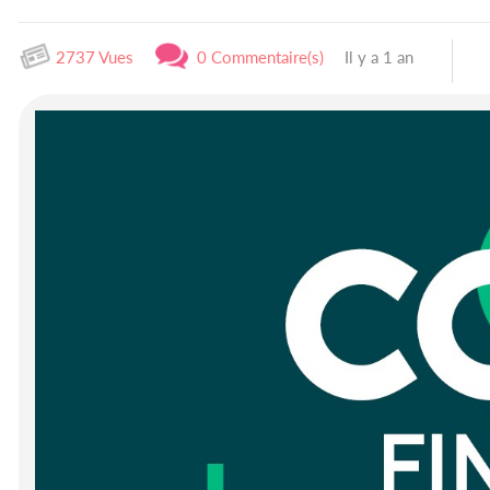
2737 Vues
0 Commentaire(s)
Il y a 1 an