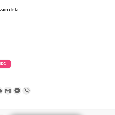
vaux de la
NDC
k
tter
Email
Gmail
Messenger
WhatsApp