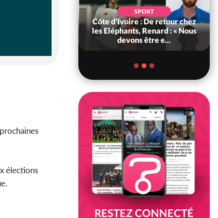
POLITIQUE
d'Ivoire : 66e
SPORT
versaire de
Côte d'Ivoire : De retour chez
ance, les Forces de
les Eléphants, Renard : « Nous
fense e...
devons être e...
 prochaines
ux élections
ue.
RESTEZ CONNECTÉ