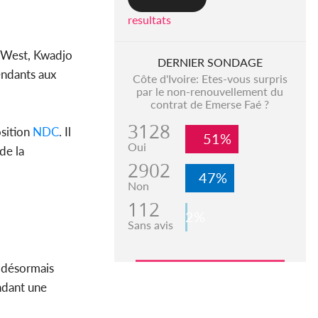
resultats
a West, Kwadjo
DERNIER SONDAGE
endants aux
Côte d'Ivoire: Etes-vous surpris
par le non-renouvellement du
contrat de Emerse Faé ?
3128
sition
NDC
. Il
51%
Oui
de la
2902
47%
Non
112
2%
Sans avis
u désormais
dant une