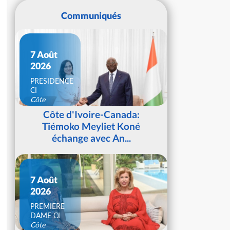
Communiqués
7 Août
2026
PRESIDENCE
CI
Côte
d'Ivoire
Côte d'Ivoire-Canada:
Tiémoko Meyliet Koné
échange avec An...
7 Août
2026
PREMIERE
DAME CI
Côte